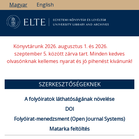
Ugrás
Magyar
English
a
tartalomra
Könyvtárunk 2026. augusztus 1. és 2026.
szeptember 5. között zárva tart. Minden kedves
olvasónknak kellemes nyarat és jó pihenést kívánunk!
SZERKESZTŐSÉGEKNEK
A folyóiratok láthatóságának növelése
DOI
Folyóirat-menedzsment (Open Journal Systems)
Matarka feltöltés