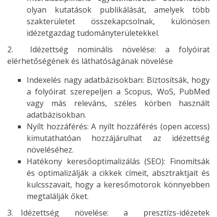
olyan kutatások publikálását, amelyek több
szakterületet összekapcsolnak, különösen
idézetgazdag tudományterületekkel.
2. Idézettség nominális növelése: a folyóirat
elérhetőségének és láthatóságának növelése
Indexelés nagy adatbázisokban: Biztosítsák, hogy
a folyóirat szerepeljen a Scopus, WoS, PubMed
vagy más releváns, széles körben használt
adatbázisokban.
Nyílt hozzáférés: A nyílt hozzáférés (open access)
kimutathatóan hozzájárulhat az idézettség
növeléséhez.
Hatékony keresőoptimalizálás (SEO): Finomítsák
és optimalizálják a cikkek címeit, absztraktjait és
kulcsszavait, hogy a keresőmotorok könnyebben
megtalálják őket.
3. Idézettség növelése: a presztízs-idézetek