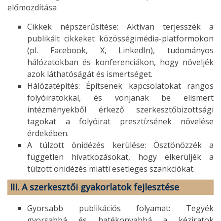
előmozdítása
Cikkek népszerűsítése: Aktívan terjesszék a
publikált cikkeket közösségimédia-platformokon
(pl. Facebook, X, LinkedIn), tudományos
hálózatokban és konferenciákon, hogy növeljék
azok láthatóságát és ismertséget.
Hálózatépítés: Építsenek kapcsolatokat rangos
folyóiratokkal, és vonjanak be elismert
intézményekből érkező szerkesztőbizottsági
tagokat a folyóirat presztízsének növelése
érdekében.
A túlzott önidézés kerülése: Ösztönözzék a
független hivatkozásokat, hogy elkerüljék a
túlzott önidézés miatti esetleges szankciókat.
III. A szerkesztői gyakorlatok fejlesztése
Gyorsabb publikációs folyamat: Tegyék
gyorsabbá és hatékonyabbá a kéziratok