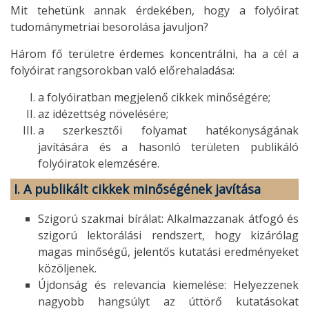
Mit tehetünk annak érdekében, hogy a folyóirat
tudománymetriai besorolása javuljon?
Három fő területre érdemes koncentrálni, ha a cél a
folyóirat rangsorokban való előrehaladása:
a folyóiratban megjelenő cikkek minőségére;
az idézettség növelésére;
a szerkesztői folyamat hatékonyságának
javítására és a hasonló területen publikáló
folyóiratok elemzésére.
I. A publikált cikkek minőségének javítása
Szigorú szakmai bírálat: Alkalmazzanak átfogó és
szigorú lektorálási rendszert, hogy kizárólag
magas minőségű, jelentős kutatási eredményeket
közöljenek.
Újdonság és relevancia kiemelése: Helyezzenek
nagyobb hangsúlyt az úttörő kutatásokat