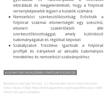
elbírálását és megjelentetését, hogy a folyóirat
versenyképesebb legyen a kutatók számára.
Nemzetközi szerkesztőbizottság: Erősítsék a
folyóirat szakmai elismertségét egy sokszínű,
elismert szakértőkből álló
szerkesztőbizottsággal, amely különböző
tudományágakat és régiókat képvisel.
Szabályzatok frissítése: Igazítsák a folyóirat
profilját és irányelveit az aktuális tudományos
trendekhez és nemzetközi szabványokhoz.
A LÁTHATÓSÁG NÖVELÉSÉNEK STRATÉGIÁI ÉS ESZKÖZEI
Illusztráció szerzője, forrása:
A. J. Bormeester: Nova Totius Terrarum
Orbis Tabula (1684); https://pdimagearchive.org/images/b9eccb2e-1b99-
41f6-b1d5-aa57c34c6dba/