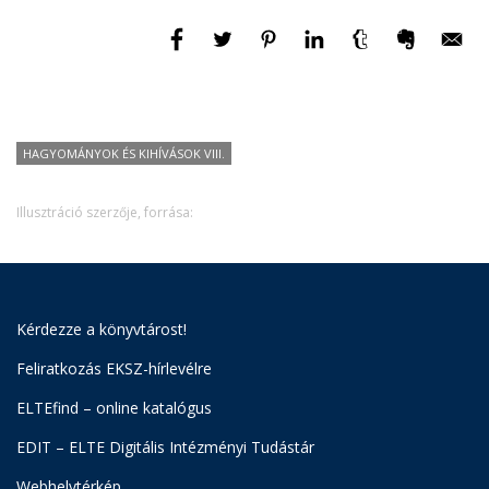
HAGYOMÁNYOK ÉS KIHÍVÁSOK VIII.
Illusztráció szerzője, forrása:
Kérdezze a könyvtárost!
Feliratkozás EKSZ-hírlevélre
ELTEfind – online katalógus
EDIT – ELTE Digitális Intézményi Tudástár
Webhelytérkép