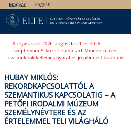
Ugrás
Magyar
English
a
tartalomra
Könyvtárunk 2026. augusztus 1. és 2026.
szeptember 5. között zárva tart. Minden kedves
olvasónknak kellemes nyarat és jó pihenést kívánunk!
HUBAY MIKLÓS:
REKORDKAPCSOLATTÓL A
SZEMANTIKUS KAPCSOLATIG – A
PETŐFI IRODALMI MÚZEUM
SZEMÉLYNÉVTERE ÉS AZ
ÉRTELEMMEL TELI VILÁGHÁLÓ