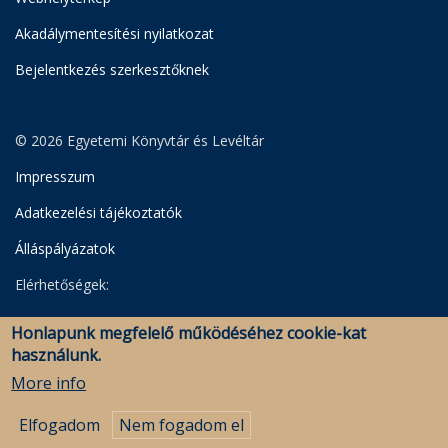
Akadálymentesítési nyilatkozat
Bejelentkezés szerkesztőknek
© 2026 Egyetemi Könyvtár és Levéltár
Impresszum
Adatkezelési tájékoztatók
Álláspályázatok
Elérhetőségek:
Egyetemi Könyvtár
Honlapunk megfelelő működéséhez cookie-kat
Levéltár
használunk.
Savaria Könyvtár és Levéltár (Szombathely)
More info
Elfogadom
Nem fogadom el