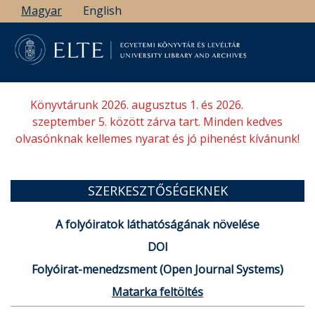
Ugrás
Magyar
English
a
tartalomra
Könyvtárunk 2026. augusztus 1. és 2026.
szeptember 5. között zárva tart. Minden kedves
olvasónknak kellemes nyarat és jó pihenést kívánunk!
SZERKESZTŐSÉGEKNEK
A folyóiratok láthatóságának növelése
DOI
Folyóirat-menedzsment (Open Journal Systems)
Matarka feltöltés