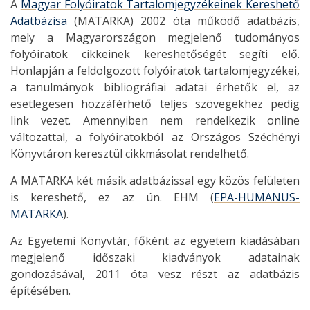
A
Magyar Folyóiratok Tartalomjegyzékeinek Kereshető
Adatbázisa
(MATARKA) 2002 óta működő adatbázis,
mely a Magyarországon megjelenő tudományos
folyóiratok cikkeinek kereshetőségét segíti elő.
Honlapján a feldolgozott folyóiratok tartalomjegyzékei,
a tanulmányok bibliográfiai adatai érhetők el, az
esetlegesen hozzáférhető teljes szövegekhez pedig
link vezet. Amennyiben nem rendelkezik online
változattal, a folyóiratokból az Országos Széchényi
Könyvtáron keresztül cikkmásolat rendelhető.
A MATARKA két másik adatbázissal egy közös felületen
is kereshető, ez az ún. EHM (
EPA-HUMANUS-
MATARKA
).
Az Egyetemi Könyvtár, főként az egyetem kiadásában
megjelenő időszaki kiadványok adatainak
gondozásával, 2011 óta vesz részt az adatbázis
építésében.