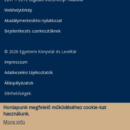
Webhelytérkép
Akadálymentesítési nyilatkozat
Bejelentkezés szerkesztőknek
© 2026 Egyetemi Könyvtár és Levéltár
Impresszum
Adatkezelési tájékoztatók
Álláspályázatok
Elérhetőségek:
Egyetemi Könyvtár
Honlapunk megfelelő működéséhez cookie-kat
Levéltár
használunk.
Savaria Könyvtár és Levéltár (Szombathely)
More info