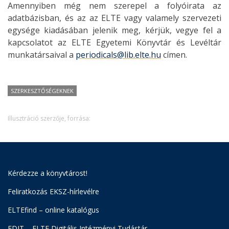
Amennyiben még nem szerepel a folyóirata az
adatbázisban, és az az ELTE vagy valamely szervezeti
egysége kiadásában jelenik meg, kérjük, vegye fel a
kapcsolatot az ELTE Egyetemi Könyvtár és Levéltár
munkatársaival a
periodicals@lib.elte.hu
címen.
SZERKESZTŐSÉGEKNEK
Illusztráció szerzője, forrása:
Kérdezze a könyvtárost!
Feliratkozás EKSZ-hírlevélre
ELTEfind – online katalógus
EDIT – ELTE Digitális Intézményi Tudástár