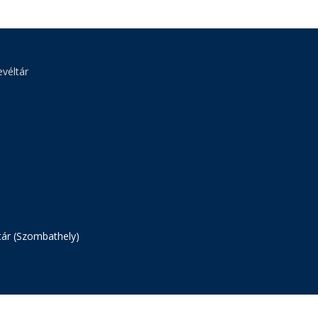
véltár
tár (Szombathely)