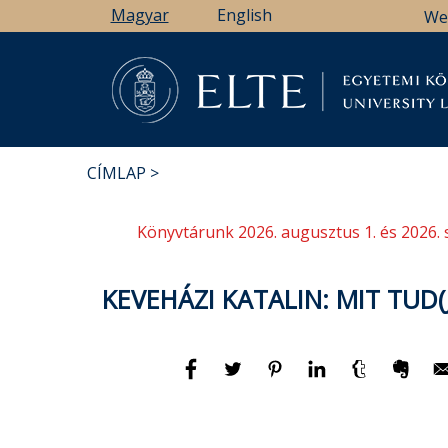
Ugrás
Magyar
English
We
a
tartalomra
Könyv
CÍMLAP
MORZSA
Könyvtárunk 2026. augusztus 1. és 2026. 
KEVEHÁZI KATALIN: MIT TUD