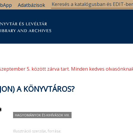
bApp
Adatbázisok
tár
Kutatástámogatás
Levéltár
Támogatás
szeptember 5. között zárva tart. Minden kedves olvasónknak
(JON) A KÖNYVTÁROS?
HAGYOMÁNYOK ÉS KIHÍVÁSOK VIII.
Illusztráció szerzője, forrása: