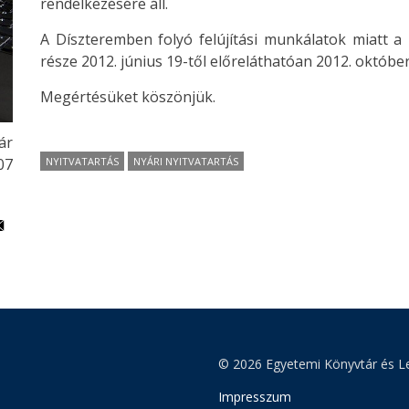
rendelkezésére áll.
A Díszteremben folyó felújítási munkálatok miatt a
része 2012. június 19-től előreláthatóan 2012. októbe
Megértésüket köszönjük.
ár
:07
NYITVATARTÁS
NYÁRI NYITVATARTÁS
© 2026 Egyetemi Könyvtár és Le
Impresszum