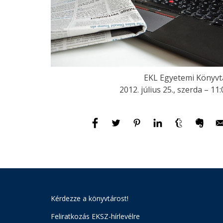
EKL Egyetemi Könyvt
2012. július 25., szerda – 11
Kérdezze a könyvtárost!
Feliratkozás EKSZ-hírlevélre