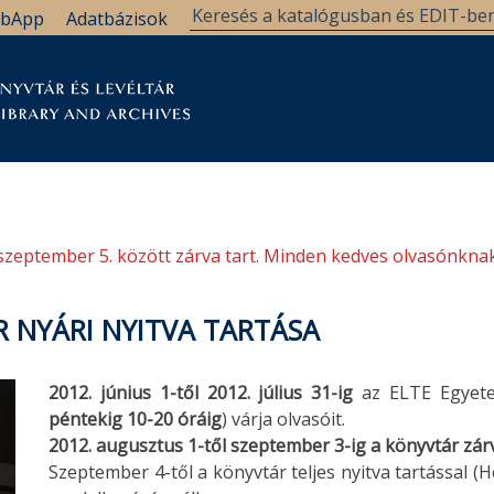
bApp
Adatbázisok
tár
Kutatástámogatás
Levéltár
Támogatás
szeptember 5. között zárva tart. Minden kedves olvasónknak
 NYÁRI NYITVA TARTÁSA
2012. június 1-től 2012. július 31-ig
az ELTE Egyetem
péntekig 10-20 óráig
) várja olvasóit.
2012. augusztus 1-től szeptember 3-ig a könyvtár zár
Szeptember 4-től a könyvtár teljes nyitva tartással (