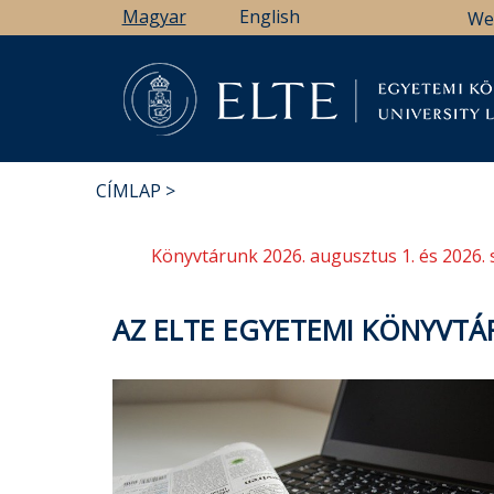
Ugrás
Magyar
English
We
a
tartalomra
Könyv
CÍMLAP
MORZSA
Könyvtárunk 2026. augusztus 1. és 2026. 
AZ ELTE EGYETEMI KÖNYVTÁR