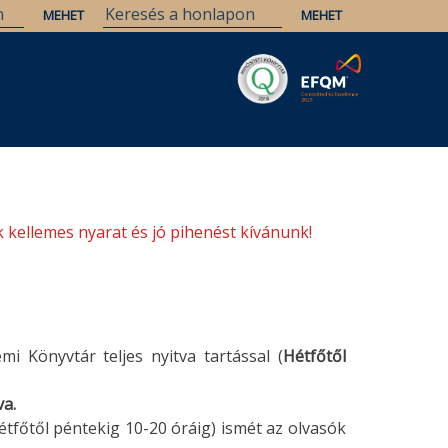
Savaria
Örökség
ELTE Könyvtárak
 kellemes nyarat és jó pihenést kívánunk!
i Könyvtár teljes nyitva tartással (
Hétfőtől
va.
Hétfőtől péntekig 10-20 óráig) ismét az olvasók