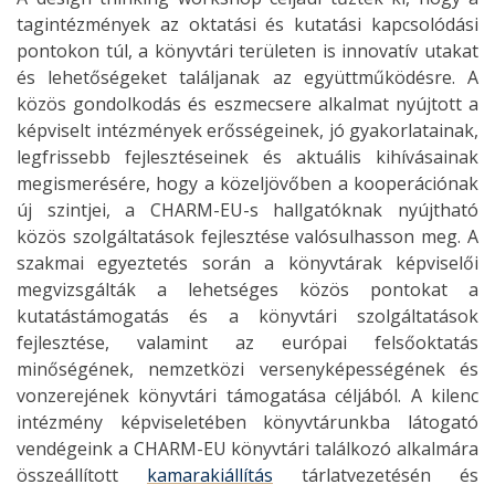
tagintézmények az oktatási és kutatási kapcsolódási
pontokon túl, a könyvtári területen is innovatív utakat
és lehetőségeket találjanak az együttműködésre. A
közös gondolkodás és eszmecsere alkalmat nyújtott a
képviselt intézmények erősségeinek, jó gyakorlatainak,
legfrissebb fejlesztéseinek és aktuális kihívásainak
megismerésére, hogy a közeljövőben a kooperációnak
új szintjei, a CHARM-EU-s hallgatóknak nyújtható
közös szolgáltatások fejlesztése valósulhasson meg. A
szakmai egyeztetés során a könyvtárak képviselői
megvizsgálták a lehetséges közös pontokat a
kutatástámogatás és a könyvtári szolgáltatások
fejlesztése, valamint az európai felsőoktatás
minőségének, nemzetközi versenyképességének és
vonzerejének könyvtári támogatása céljából. A kilenc
intézmény képviseletében könyvtárunkba látogató
vendégeink a CHARM-EU könyvtári találkozó alkalmára
összeállított
kamarakiállítás
tárlatvezetésén és