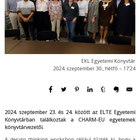
EKL Egyetemi Könyvtár
2024. szeptember 30., hétfő – 17:24
2024. szeptember 23. és 24. között az ELTE Egyetemi
Könyvtárban találkoztak a CHARM-EU egyetemek
könyvtárvezetői.
A design thinking workshop céljául tűzték ki, hogy a