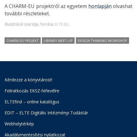
A CHARM-EU projektről az egyetem
honlapján
olvashat
további részleteket.
Illusztráció szerzője, forrása:
ELTE EKL
CHARM-EU PROJEKT
LIBRARY MEET-UP
DESIGN THINKING WORKSHOP
Kérdezze a könyvtárost!
Feliratkozás EKSZ-hírlevélre
ELTEfind – online katalógus
EDIT – ELTE Digitális Intézményi Tudástár
Webhelytérkép
Akadálymentesítési nyilatkozat