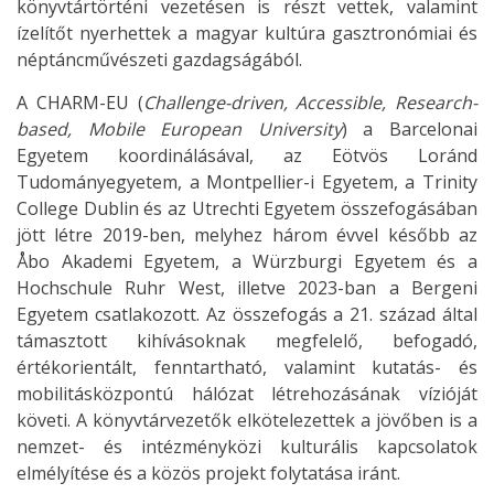
könyvtártörténi vezetésen is részt vettek, valamint
ízelítőt nyerhettek a magyar kultúra gasztronómiai és
néptáncművészeti gazdagságából.
A CHARM-EU (
Challenge-driven, Accessible, Research-
based, Mobile European University
) a Barcelonai
Egyetem koordinálásával, az Eötvös Loránd
Tudományegyetem, a Montpellier-i Egyetem, a Trinity
College Dublin és az Utrechti Egyetem összefogásában
jött létre 2019-ben, melyhez három évvel később az
Åbo Akademi Egyetem, a Würzburgi Egyetem és a
Hochschule Ruhr West, illetve 2023-ban a Bergeni
Egyetem csatlakozott. Az összefogás a 21. század által
támasztott kihívásoknak megfelelő, befogadó,
értékorientált, fenntartható, valamint kutatás- és
mobilitásközpontú hálózat létrehozásának vízióját
követi. A könyvtárvezetők elkötelezettek a jövőben is a
nemzet- és intézményközi kulturális kapcsolatok
elmélyítése és a közös projekt folytatása iránt.