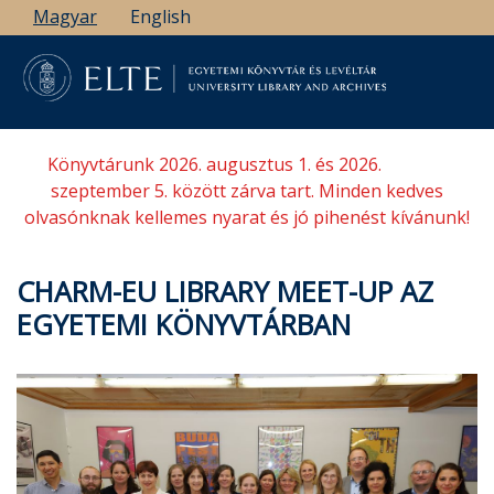
Ugrás
Magyar
English
a
tartalomra
Könyvtárunk 2026. augusztus 1. és 2026.
szeptember 5. között zárva tart. Minden kedves
olvasónknak kellemes nyarat és jó pihenést kívánunk!
CHARM-EU LIBRARY MEET-UP AZ
EGYETEMI KÖNYVTÁRBAN