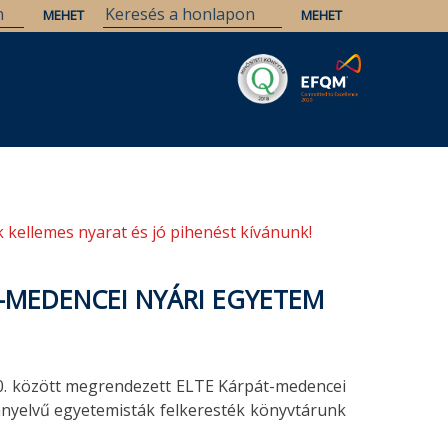
Savaria
Örökség
ELTE Könyvtárak
 kellemes nyarat és jó pihenést kívánunk!
T-MEDENCEI NYÁRI EGYETEM
0. között megrendezett ELTE Kárpát-medencei
nyelvű egyetemisták felkeresték könyvtárunk