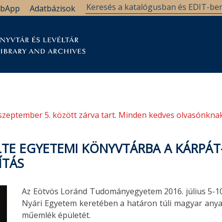
bApp
Adatbázisok
tár
Kutatástámogatás
Levéltár
Támogatás
szeptember 5. között zárva tart. Minden kedves olvasónknak
ELTE EGYETEMI KÖNYVTÁRBA A KÁRPÁ
ÍTÁS
Az Eötvös Loránd Tudományegyetem 2016. július 5-1
Nyári Egyetem keretében a határon túli magyar anya
műemlék épületét.