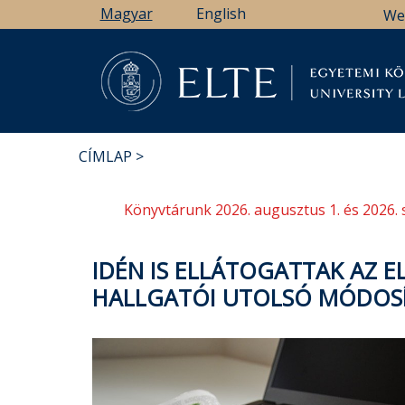
Ugrás
Magyar
English
We
a
tartalomra
Könyv
CÍMLAP
MORZSA
Könyvtárunk 2026. augusztus 1. és 2026. 
IDÉN IS ELLÁTOGATTAK AZ 
HALLGATÓI UTOLSÓ MÓDOS