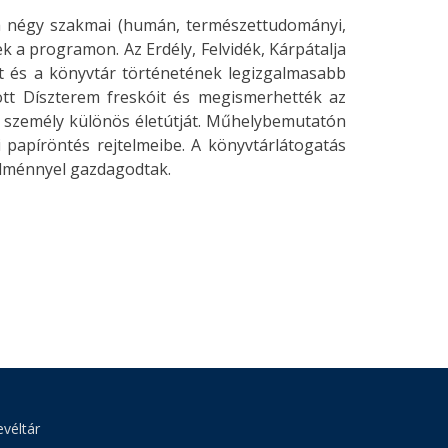
a négy szakmai (humán, természettudományi,
tek a programon. Az Erdély, Felvidék, Kárpátalja
let és a könyvtár történetének legizgalmasabb
ott Díszterem freskóit és megismerhették az
személy különös életútját. Műhelybemutatón
 papíröntés rejtelmeibe. A könyvtárlátogatás
 élménnyel gazdagodtak.
véltár