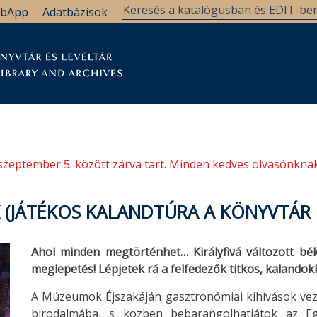
bApp
Adatbázisok
tár
Kutatástámogatás
Levéltár
Támogatás
szeptember 5. között zárva tart. Minden kedves olvasónknak
 (JÁTÉKOS KALANDTÚRA A KÖNYVTÁR R
Ahol minden megtörténhet… Királyfivá változott bék
meglepetés! Lépjetek rá a felfedezők titkos, kalandokk
A Múzeumok Éjszakáján gasztronómiai kihívások veze
birodalmába, s közben bebarangolhatjátok az E