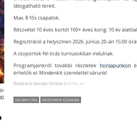
látogatható tereit.
Max. 8 fős csapatok.
Részvétel 10 éves kortól 100+ éves korig. 10 év alattiak
Regisztráció a helyszínen 2026. június 20-án 15:00 órát
A csoportok fél órás turnusokban indulnak.
Programjainkról további részletek
honlapunkon
é
érhetők el. Mindenkit szeretettel várunk!
Illusztráció szerzője, forrása:
ELTE EKL, AI
ár
40
KALANDTÚRA
MÚZEUMOK ÉJSZAKÁJA