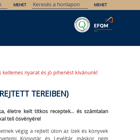
Savaria
Örökség
ELTE Könyvtárak
 kellemes nyarat és jó pihenést kívánunk!
EJTETT TEREIBEN)
a, életre kelt titkos receptek… és számtalan
al teli ösvényére!
tnek végig a rejtett úton az ízek és könyvek
gyetemi Könyvtár és Levéltár máskor nem