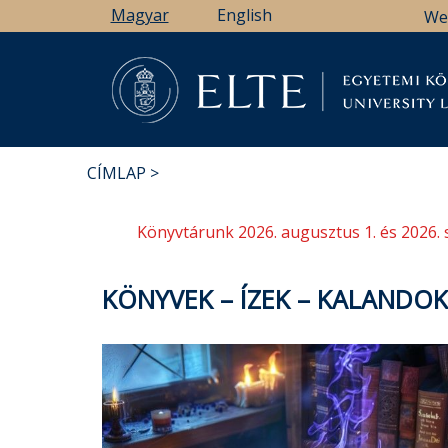
Ugrás
Magyar
English
We
a
tartalomra
Könyv
CÍMLAP
MORZSA
Könyvtárunk 2026. augusztus 1. és 2026. 
KÖNYVEK – ÍZEK – KALANDOK