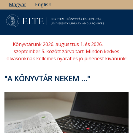
Ugrás
Magyar
English
a
tartalomra
Könyvtárunk 2026. augusztus 1. és 2026.
szeptember 5. között zárva tart. Minden kedves
olvasónknak kellemes nyarat és jó pihenést kívánunk!
"A KÖNYVTÁR NEKEM ..."