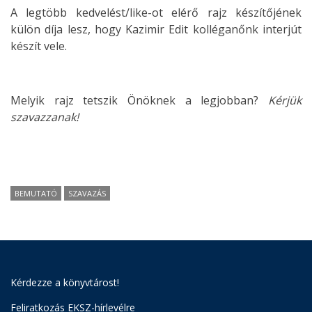
A legtöbb kedvelést/like-ot elérő rajz készítőjének
külön díja lesz, hogy Kazimir Edit kolléganőnk interjút
készít vele.
Melyik rajz tetszik Önöknek a legjobban?
Kérjük
szavazzanak!
BEMUTATÓ
SZAVAZÁS
Kérdezze a könyvtárost!
Feliratkozás EKSZ-hírlevélre