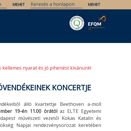
Savaria
Örökség
ELTE Könyvtárak
 kellemes nyarat és jó pihenést kívánunk!
NÖVENDÉKEINEK KONCERTJE
dékeiből álló kvartettje Beethoven a-moll
ember 19-én 11.00 órától
az ELTE Egyetemi
udapest művészeti vezetői Kokas Katalin és
rökség Napjai rendezvénysorozat keretében