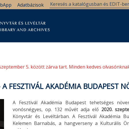
bApp
Adatbázisok
tár
Kutatástámogatás
Levéltár
Támogatás
szeptember 5. között zárva tart. Minden kedves olvasónknak
 A FESZTIVÁL AKADÉMIA BUDAPEST 
A Fesztivál Akadémia Budapest tehetséges növen
vonósnégyes, op. 132 művét adja elő
2020. szept
Könyvtár és Levéltárban. A Fesztivál Akadémia B
Kelemen Barnabás, a hangverseny a Kulturális Ö