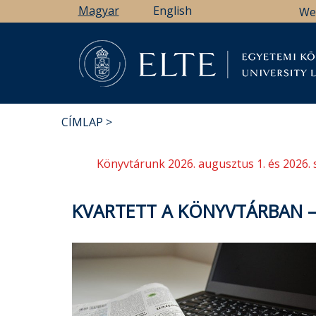
Ugrás
Magyar
English
We
a
tartalomra
Könyv
CÍMLAP
MORZSA
Könyvtárunk 2026. augusztus 1. és 2026. 
KVARTETT A KÖNYVTÁRBAN –