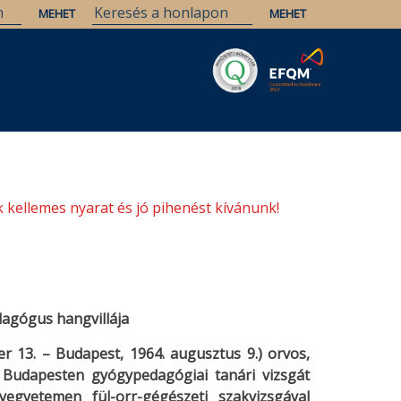
Savaria
Örökség
ELTE Könyvtárak
 kellemes nyarat és jó pihenést kívánunk!
dagógus hangvillája
r 13. – Budapest, 1964. augusztus 9.) orvos,
Budapesten gyógypedagógiai tanári vizsgát
gyetemen fül-orr-gégészeti szakvizsgával