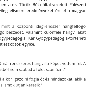
ben a dr. Török Béla által vezetett Fülészeti
ileg elismert eredményeket ért el a magyar
e, mint a központi idegrendszer hangfelfogó
gó beszédet, valamint különféle hangvillákat
yógypedagógiai Kar Gyógypedagógia-történeti
lt eszközök egyike.
-nál rendszeres hangvilla képet vettem fel. A
etből nem szabad a fület száműzni.”
l a kor igazolni fogja őt és mindazokat, akik a
z izmok utján keresik.”