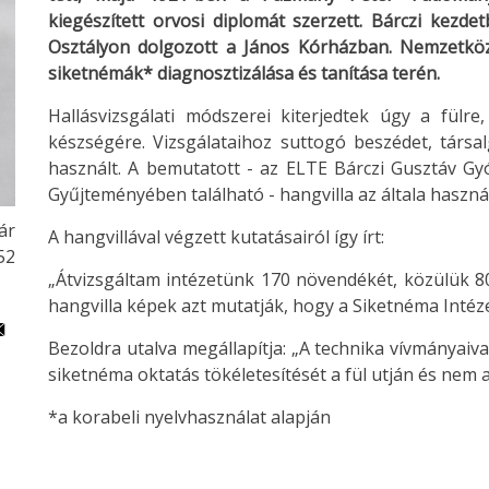
kiegészített orvosi diplomát szerzett. Bárczi kezdet
Osztályon dolgozott a János Kórházban. Nemzetköz
siketnémák* diagnosztizálása és tanítása terén.
Hallásvizsgálati módszerei kiterjedtek úgy a fülr
készségére. Vizsgálataihoz suttogó beszédet, társal
használt. A bemutatott - az ELTE Bárczi Gusztáv G
Gyűjteményében található - hangvilla az általa haszná
ár
A hangvillával végzett kutatásairól így írt:
52
„Átvizsgáltam intézetünk 170 növendékét, közülük 80
hangvilla képek azt mutatják, hogy a Siketnéma Intéz
Bezoldra utalva megállapítja: „A technika vívmányaiva
siketnéma oktatás tökéletesítését a fül utján és nem a
*a korabeli nyelvhasználat alapján