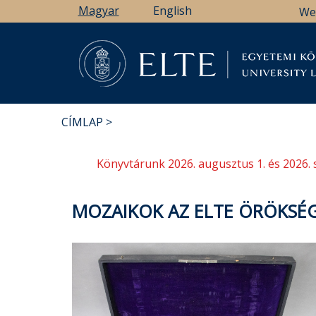
Ugrás
Magyar
English
We
a
tartalomra
Könyv
CÍMLAP
MORZSA
Könyvtárunk 2026. augusztus 1. és 2026. 
MOZAIKOK AZ ELTE ÖRÖKSÉG