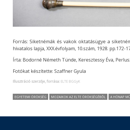
Forrás: Siketnémák és vakok oktatásügye a siketné
hivatalos lapja, XXX.évfolyam, 10.szám, 1928. pp.172-1
Írta: Bodorné Németh Tünde, Keresztessy Éva, Perlu
Fotókat készítette: Szaffner Gyula
Illusztráció szerzője, forrása:
ELTE BGGyK
EGYETEMI ÖRÖKSÉG
MOZAIKOK AZ ELTE ÖRÖKSÉGÉBŐL
A HÓNAP M