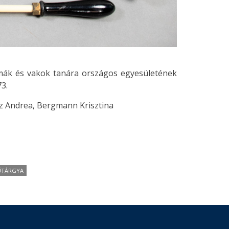
mák és vakok tanára országos egyesületének
73.
sz Andrea, Bergmann Krisztina
ŰTÁRGYA