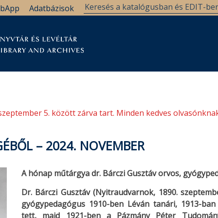
bApp
Adatbázisok
tár
Kutatástámogatás
Levéltár
Támogatás
szeptember 5. között zárva tart. Minden kedves olvasónknak
ÉBŐL – 2024. NOVEMBER
A hónap műtárgya dr. Bárczi Gusztáv orvos, gyógype
Dr. Bárczi Gusztáv (Nyitraudvarnok, 1890. szeptembe
gyógypedagógus 1910-ben Léván tanári, 1913-ban 
tett, majd 1921-ben a Pázmány Péter Tudománye