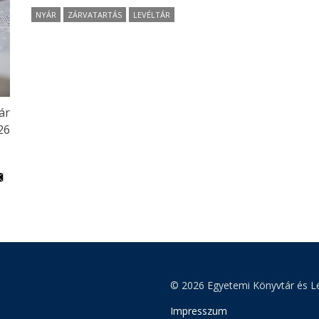
NYÁR
ZÁRVATARTÁS
LEVÉLTÁR
ár
:26
© 2026 Egyetemi Könyvtár és Le
Impresszum