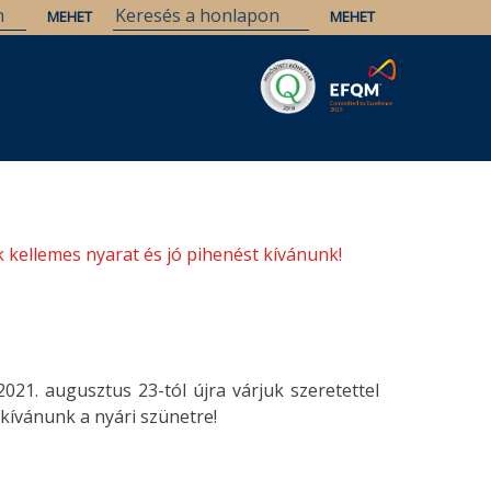
Savaria
Örökség
ELTE Könyvtárak
 kellemes nyarat és jó pihenést kívánunk!
 2021. augusztus 23-tól újra várjuk szeretettel
 kívánunk a nyári szünetre!