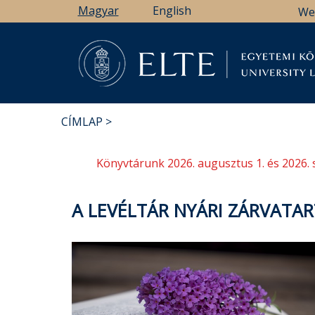
Ugrás
Magyar
English
We
a
tartalomra
Könyv
CÍMLAP
MORZSA
Könyvtárunk 2026. augusztus 1. és 2026. 
A LEVÉLTÁR NYÁRI ZÁRVATA