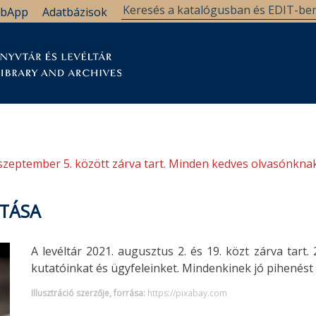
bApp
Adatbázisok
tár
Kutatástámogatás
Levéltár
Támogatás
szeptember 5. között zárva tart. Minden kedves olvasónknak
RTÁSA
A levéltár 2021. augusztus 2. és 19. közt zárva tart.
kutatóinkat és ügyfeleinket. Mindenkinek jó pihenést
Illusztráció szerzője, forrása:
https://pixabay.com