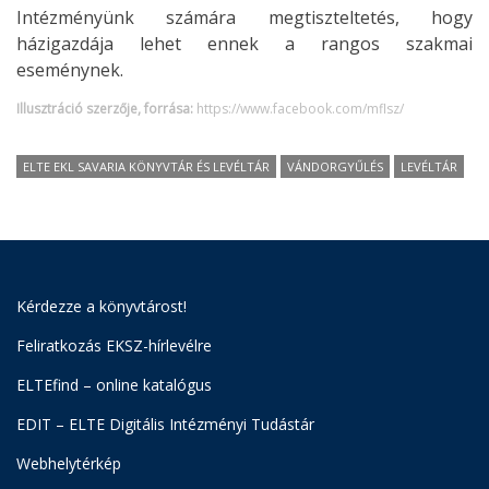
Intézményünk számára megtiszteltetés, hogy
házigazdája lehet ennek a rangos szakmai
eseménynek.
Illusztráció szerzője, forrása:
https://www.facebook.com/mflsz/
ELTE EKL SAVARIA KÖNYVTÁR ÉS LEVÉLTÁR
VÁNDORGYŰLÉS
LEVÉLTÁR
Kérdezze a könyvtárost!
Feliratkozás EKSZ-hírlevélre
ELTEfind – online katalógus
EDIT – ELTE Digitális Intézményi Tudástár
Webhelytérkép