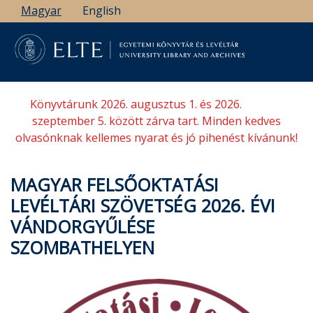
Ugrás
Magyar
English
a
tartalomra
Könyvtárunk 2026. augusztus 1. és 2026.
szeptember 5. között zárva tart. Minden kedves
olvasónknak kellemes nyarat és jó pihenést kívánunk!
MAGYAR FELSŐOKTATÁSI
LEVÉLTÁRI SZÖVETSÉG 2026. ÉVI
VÁNDORGYŰLÉSE
SZOMBATHELYEN