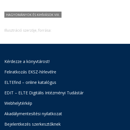
HAGYOMÁNYOK ÉS KIHÍVÁSOK VIII.
Illusztráció szerzője, forrása:
Kérdezze a könyvtárost!
Feliratkozás EKSZ-hírlevélre
ELTEfind – online katalógus
EDIT – ELTE Digitális Intézményi Tudástár
Webhelytérkép
Akadálymentesítési nyilatkozat
Bejelentkezés szerkesztőknek