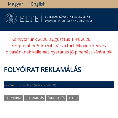
Ugrás
Magyar
English
a
tartalomra
Könyvtárunk 2026. augusztus 1. és 2026.
szeptember 5. között zárva tart. Minden kedves
olvasónknak kellemes nyarat és jó pihenést kívánunk!
FOLYÓIRAT REKLAMÁLÁS
7 év ago
By
Névtelen (nem ellenőrzött)
FOLYÓIRAT
REKLAMÁLÁS
ÉRKEZTETÉS
ALEPH