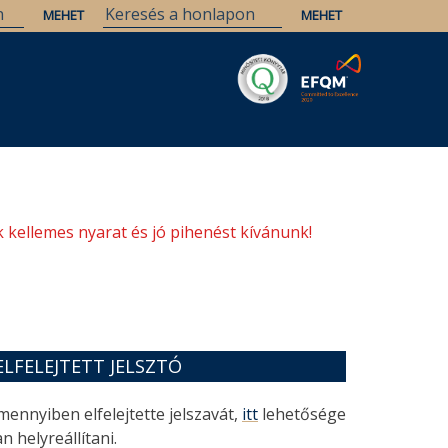
Savaria
Örökség
ELTE Könyvtárak
 kellemes nyarat és jó pihenést kívánunk!
ELFELEJTETT JELSZTÓ
mennyiben elfelejtette jelszavát,
itt
lehetősége
n helyreállítani.