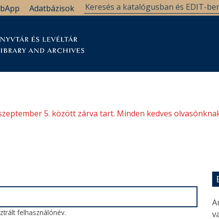
bApp
Adatbázisok
tár
Kutatástámogatás
Levéltár
Támogatás
szeptember 5. között zárva tart. Minden kedves olvasónknak
A
trált felhasználónév.
va