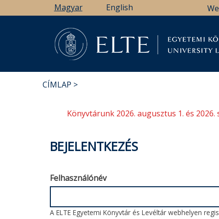
Ugrás
Magyar
English
We
a
tartalomra
Könyv
CÍMLAP
MORZSA
Könyvtárunk 2026. augusztus 1. és 2026. 
BEJELENTKEZÉS
Felhasználónév
A ELTE Egyetemi Könyvtár és Levéltár webhelyen regisz