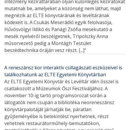
intézmény kézirattárában olyan különleges kéziratokat
mutatnak be, amelyeket a közönség nem láthat, majd
megnézik az ELTE könyvtárának és levéltárának
kódexeit is. A Csukás Meserádió egyik felolvasója,
Hűvösvölgyi Ildikó és Panágl Zsófia mesekutató a
mesék nyelvéről beszélgetnek, Tripolszky Anna
műsorvezető pedig a Montágh Testület
beszédtechnika óráján vesz részt. [...]"
A reneszánsz kor interaktív csillagászati eszközeivel is
találkozhatunk az ELTE Egyetemi Könyvtárban
Az ELTE Egyetemi Könyvtár és Levéltár idén ősszel is
csatlakozott a Múzeumok Őszi Fesztiváljához. A
november 10-ig tartó programsorozat során a
látogatók nem csupán a bibliotéka neoreneszánsz
könyvtárpalotáját járhatják be, páratlan
gyűjteményébe is betekintést nyerhetnek, részt
vehetnek restaurátorműhely-bemutatókon,