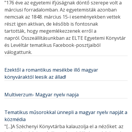
"176 éve az egyetemi ifjúságnak döntő szerepe volt a
márciusi forradalomban. Az egyetemisták azonban
nemcsak az 1848. március 15-i eseményekben vettek
részt igen aktívan, de később is fontosnak
tartották, hogy megemlékezzenek erről a
napról. Összeállításunkban az ELTE Egyetemi Könyvtár
és Levéltár tematikus Facebook-posztjaiból
válogattunk.
Ezektől a romantikus mesékbe illő magyar
könyváraktól leesik az állad!
Multiverzum- Magyar nyelv napja
Tematikus műsorokkal ünnepli a magyar nyelv napját a
közmédia
"[...]A Széchenyi Könyvtárba kalauzolja el a nézőket: az