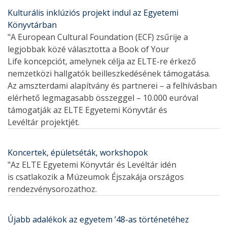
Kulturális inklúziós projekt indul az Egyetemi
Könyvtárban
"A European Cultural Foundation (ECF) zsűrije a
legjobbak közé választotta a Book of Your
Life koncepciót, amelynek célja az ELTE-re érkező
nemzetközi hallgatók beilleszkedésének támogatása.
Az amszterdami alapítvány és partnerei – a felhívásban
elérhető legmagasabb összeggel – 10.000 euróval
támogatják az ELTE Egyetemi Könyvtár és
Levéltár projektjét.
Koncertek, épületséták, workshopok
"Az ELTE Egyetemi Könyvtár és Levéltár idén
is csatlakozik a Múzeumok Éjszakája országos
rendezvénysorozathoz.
Újabb adalékok az egyetem ’48-as történetéhez