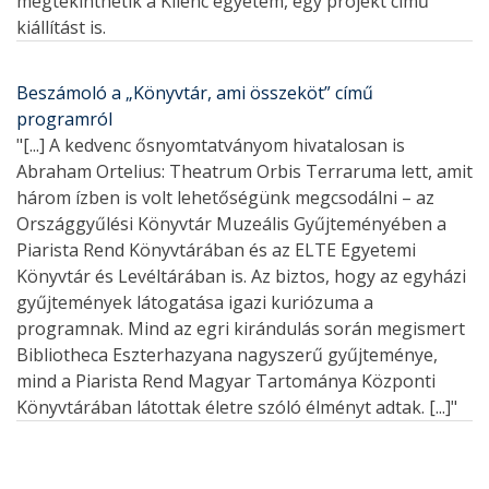
megtekinthetik a Kilenc egyetem, egy projekt című
kiállítást is.
Beszámoló a „Könyvtár, ami összeköt” című
programról
"[...] A kedvenc ősnyomtatványom hivatalosan is
Abraham Ortelius: Theatrum Orbis Terraruma lett, amit
három ízben is volt lehetőségünk megcsodálni – az
Országgyűlési Könyvtár Muzeális Gyűjteményében a
Piarista Rend Könyvtárában és az ELTE Egyetemi
Könyvtár és Levéltárában is. Az biztos, hogy az egyházi
gyűjtemények látogatása igazi kuriózuma a
programnak. Mind az egri kirándulás során megismert
Bibliotheca Eszterhazyana nagyszerű gyűjteménye,
mind a Piarista Rend Magyar Tartománya Központi
Könyvtárában látottak életre szóló élményt adtak. [...]"