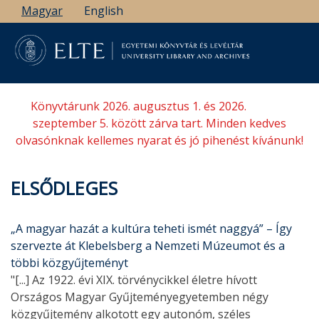
Ugrás
Magyar
English
a
tartalomra
Könyvtárunk 2026. augusztus 1. és 2026.
szeptember 5. között zárva tart. Minden kedves
olvasónknak kellemes nyarat és jó pihenést kívánunk!
ELSŐDLEGES
„A magyar hazát a kultúra teheti ismét naggyá” – Így
szervezte át Klebelsberg a Nemzeti Múzeumot és a
többi közgyűjteményt
"[...] Az 1922. évi XIX. törvénycikkel életre hívott
Országos Magyar Gyűjteményegyetemben négy
közgyűjtemény alkotott egy autonóm, széles