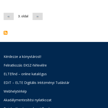
Oldalszámozás
Előző
‹‹
3. oldal
Következő
››
oldal
oldal
Kérdezze a könyvtárost!
Feliratkozás EKSZ-hírlevélre
ELTEfind – online katalógus
EDIT – ELTE Digitális Intézményi Tudástár
Webhelytérkép
Akadálymentesítési nyilatkozat