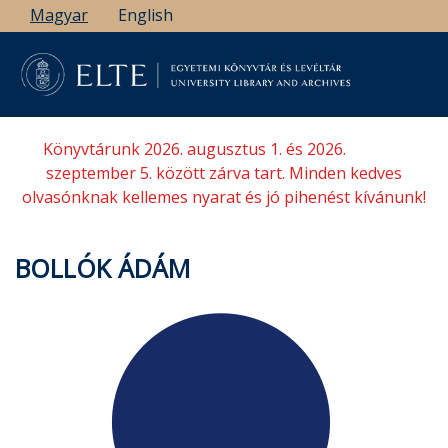
Ugrás
Magyar
English
a
tartalomra
Könyvtárunk 2026. augusztus 1. és 2026.
szeptember 5. között zárva tart. Minden kedves
olvasónknak kellemes nyarat és jó pihenést kívánunk!
BOLLÓK ÁDÁM