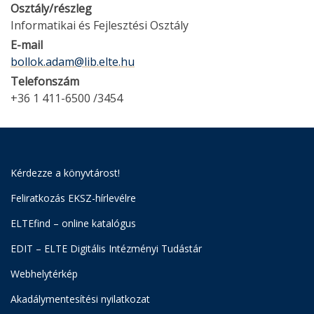
Osztály/részleg
Informatikai és Fejlesztési Osztály
E-mail
bollok.adam@lib.elte.hu
Telefonszám
+36 1 411-6500 /3454
Kérdezze a könyvtárost!
Feliratkozás EKSZ-hírlevélre
ELTEfind – online katalógus
EDIT – ELTE Digitális Intézményi Tudástár
Webhelytérkép
Akadálymentesítési nyilatkozat