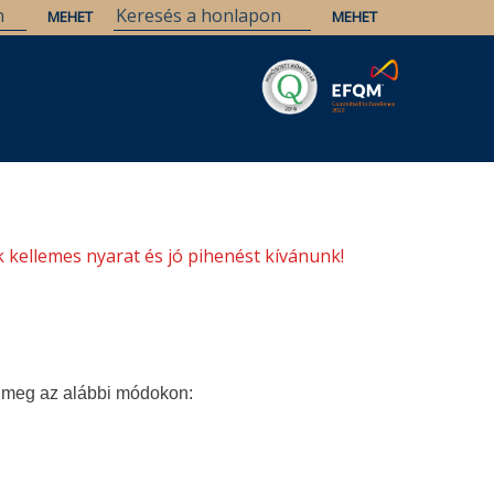
Savaria
Örökség
ELTE Könyvtárak
 kellemes nyarat és jó pihenést kívánunk!
a meg az alábbi módokon: