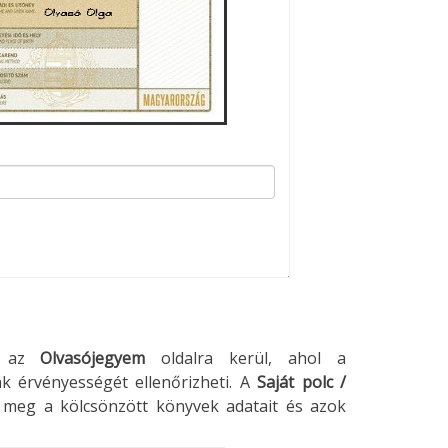
an az
Olvasójegyem
oldalra kerül, ahol a
ak érvényességét ellenőrizheti. A
Saját polc /
 meg a kölcsönzött könyvek adatait és azok