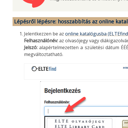
Lépésről lépésre: hosszabbítás az online kata
Jelentkezzen be az
online katalógusba (ELTEfind
Felhasználónév:
az olvasójegy vagy diákigazolv
Jelszó:
alapértelmezetten a születési dátum ÉÉ
megváltoztatható.