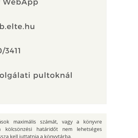
ások maximális számát, vagy a könyvre
a kölcsönzési határidőt nem lehetséges
sza kell juttatnia a könyvtárba.