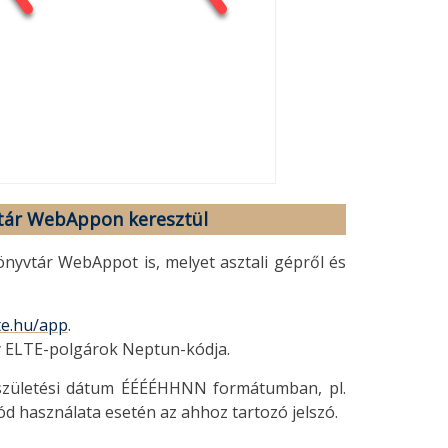
vtár WebAppon keresztül
nyvtár WebAppot is, melyet asztali gépről és
te.hu/app
.
y ELTE-polgárok Neptun-kódja.
 születési dátum ÉÉÉÉHHNN formátumban, pl.
d használata esetén az ahhoz tartozó jelszó.