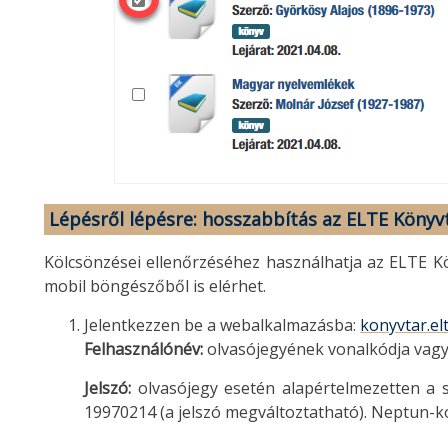
Lépésről lépésre: hosszabbítás az ELTE Köny
Kölcsönzései ellenőrzéséhez használhatja az ELTE Kö
mobil böngészőből is elérhet.
Jelentkezzen be a webalkalmazásba:
konyvtar.el
Felhasználónév:
olvasójegyének vonalkódja vag
Jelszó:
olvasójegy esetén alapértelmezetten a
19970214 (a jelszó megváltoztatható). Neptun-kó