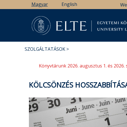
Ugrás
Magyar
English
We
a
tartalomra
Könyv
SZOLGÁLTATÁSOK
MORZSA
Könyvtárunk 2026. augusztus 1. és 2026. 
KÖLCSÖNZÉS HOSSZABBÍTÁS