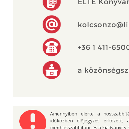
Amennyiben elérte a hosszabbít
időközben előjegyzés érkezett, 
meghosszabbítani, és a kiadványt vis