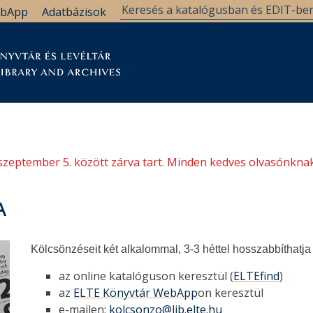
bApp
Adatbázisok
tár
Kutatástámogatás
Levéltár
Támogatás
szeptember 5. között zárva tart. Minden kedves olvasónknak
A
Kölcsönzéseit két alkalommal, 3-3 héttel hosszabbíthatj
az online katalóguson keresztül (
ELTEfind
)
az
ELTE Könyvtár WebApp
on keresztül
e-mailen:
kolcsonzo@lib.elte.hu