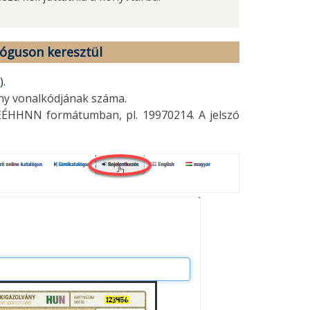
lóguson keresztül
)
.
ány vonalkódjának száma.
ÉÉHHNN formátumban, pl. 19970214. A jelszó