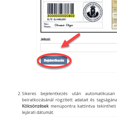
Sikeres bejelentkezés után automatikus
beiratkozásánál rögzített adatait és tagságán
Kölcsönzések
menüpontra kattintva tekintheti
lejárati dátumát.