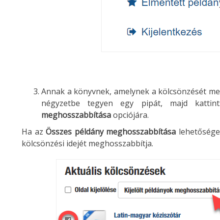
Annak a könyvnek, amelynek a kölcsönzését meg 
négyzetbe tegyen egy pipát, majd katt
meghosszabbítása
opciójára.
Ha az
Összes példány meghosszabbítása
lehetőséget
kölcsönzési idejét meghosszabbítja.