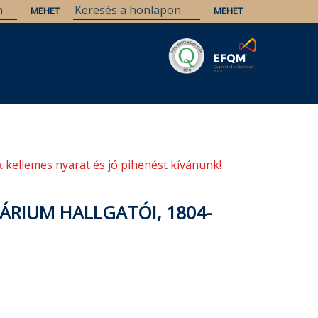
Savaria
Örökség
ELTE Könyvtárak
 kellemes nyarat és jó pihenést kívánunk!
NÁRIUM HALLGATÓI, 1804-