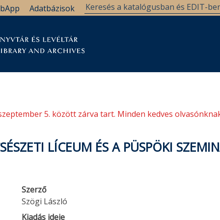
bApp
Adatbázisok
tár
Kutatástámogatás
Levéltár
Támogatás
szeptember 5. között zárva tart. Minden kedves olvasónknak
SÉSZETI LÍCEUM ÉS A PÜSPÖKI SZEMI
Szerző
Szögi László
Kiadás ideje