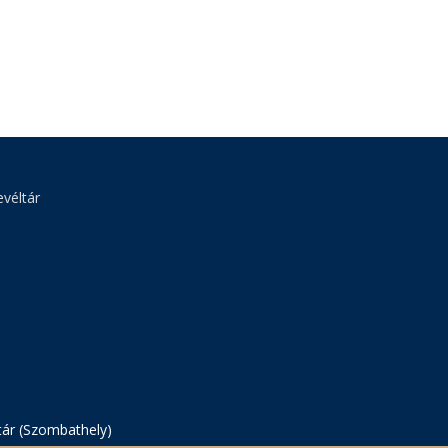
véltár
tár (Szombathely)