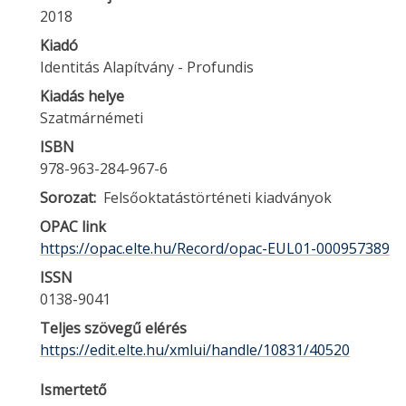
2018
Kiadó
Identitás Alapítvány - Profundis
Kiadás helye
Szatmárnémeti
ISBN
978-963-284-967-6
Sorozat
Felsőoktatástörténeti kiadványok
OPAC link
https://opac.elte.hu/Record/opac-EUL01-000957389
ISSN
0138-9041
Teljes szövegű elérés
https://edit.elte.hu/xmlui/handle/10831/40520
Ismertető