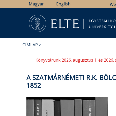
Ugrás
Magyar
English
We
a
tartalomra
Könyv
CÍMLAP
MORZSA
Könyvtárunk 2026. augusztus 1. és 2026. 
A SZATMÁRNÉMETI R.K. BÖLC
1852