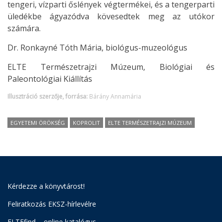
tengeri, vízparti őslények végtermékei, és a tengerparti
üledékbe ágyazódva kövesedtek meg az utókor
számára.
Dr. Ronkayné Tóth Mária, biológus-muzeológus
ELTE Természetrajzi Múzeum, Biológiai és
Paleontológiai Kiállítás
Illusztráció szerzője, forrása:
Bárány Annamária
EGYETEMI ÖRÖKSÉG
KOPROLIT
ELTE TERMÉSZETRAJZI MÚZEUM
Kérdezze a könyvtárost!
Feliratkozás EKSZ-hírlevélre
ELTEfind – online katalógus