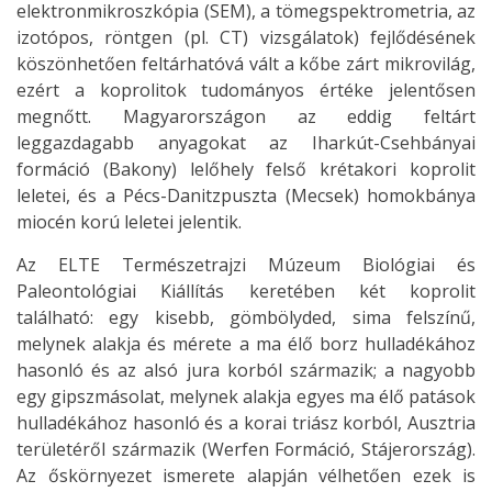
elektronmikroszkópia (SEM), a tömegspektrometria, az
izotópos, röntgen (pl. CT) vizsgálatok) fejlődésének
köszönhetően feltárhatóvá vált a kőbe zárt mikrovilág,
ezért a koprolitok tudományos értéke jelentősen
megnőtt. Magyarországon az eddig feltárt
leggazdagabb anyagokat az Iharkút-Csehbányai
formáció (Bakony) lelőhely felső krétakori koprolit
leletei, és a Pécs-Danitzpuszta (Mecsek) homokbánya
miocén korú leletei jelentik.
Az ELTE Természetrajzi Múzeum Biológiai és
Paleontológiai Kiállítás keretében két koprolit
található: egy kisebb, gömbölyded, sima felszínű,
melynek alakja és mérete a ma élő borz hulladékához
hasonló és az alsó jura korból származik; a nagyobb
egy gipszmásolat, melynek alakja egyes ma élő patások
hulladékához hasonló és a korai triász korból, Ausztria
területéről származik (Werfen Formáció, Stájerország).
Az őskörnyezet ismerete alapján vélhetően ezek is