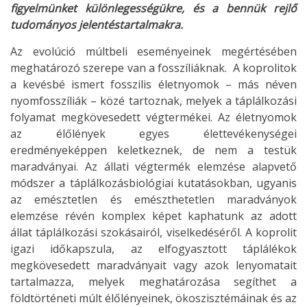
figyelmünket különlegességükre, és a bennük rejlő
tudományos jelentéstartalmakra.
Az evolúció múltbeli eseményeinek megértésében
meghatározó szerepe van a fosszíliáknak. A koprolitok
a kevésbé ismert fosszilis életnyomok – más néven
nyomfosszíliák – közé tartoznak, melyek a táplálkozási
folyamat megkövesedett végtermékei. Az életnyomok
az élőlények egyes élettevékenységei
eredményeképpen keletkeznek, de nem a testük
maradványai. Az állati végtermék elemzése alapvető
módszer a táplálkozásbiológiai kutatásokban, ugyanis
az emésztetlen és emészthetetlen maradványok
elemzése révén komplex képet kaphatunk az adott
állat táplálkozási szokásairól, viselkedéséről. A koprolit
igazi időkapszula, az elfogyasztott táplálékok
megkövesedett maradványait vagy azok lenyomatait
tartalmazza, melyek meghatározása segíthet a
földtörténeti múlt élőlényeinek, ökoszisztémáinak és az