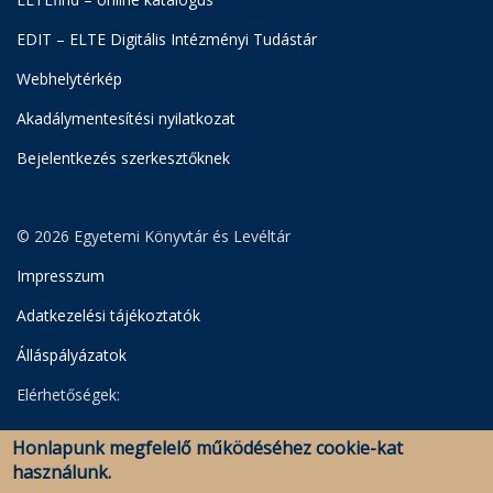
EDIT – ELTE Digitális Intézményi Tudástár
Webhelytérkép
Akadálymentesítési nyilatkozat
Bejelentkezés szerkesztőknek
© 2026 Egyetemi Könyvtár és Levéltár
Impresszum
Adatkezelési tájékoztatók
Álláspályázatok
Elérhetőségek:
Egyetemi Könyvtár
Honlapunk megfelelő működéséhez cookie-kat
Levéltár
használunk.
Savaria Könyvtár és Levéltár (Szombathely)