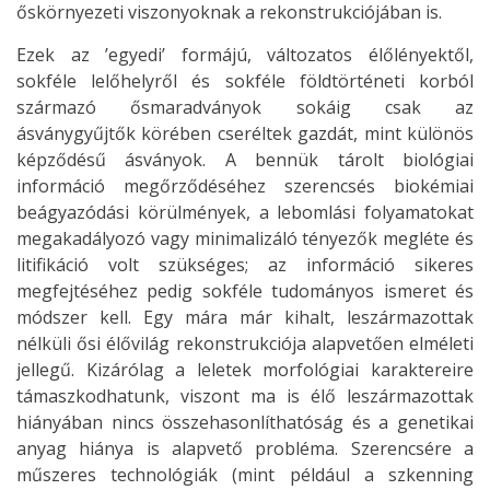
őskörnyezeti viszonyoknak a rekonstrukciójában is.
Ezek az ’egyedi’ formájú, változatos élőlényektől,
sokféle lelőhelyről és sokféle földtörténeti korból
származó ősmaradványok sokáig csak az
ásványgyűjtők körében cseréltek gazdát, mint különös
képződésű ásványok. A bennük tárolt biológiai
információ megőrződéséhez szerencsés biokémiai
beágyazódási körülmények,
a lebomlási folyamatokat
megakadályozó vagy minimalizáló tényezők megléte és
litifikáció volt szükséges; az információ sikeres
megfejtéséhez pedig sokféle tudományos ismeret és
módszer kell. Egy mára már kihalt, leszármazottak
nélküli ősi élővilág rekonstrukciója alapvetően elméleti
jellegű. Kizárólag a leletek morfológiai karaktereire
támaszkodhatunk, viszont ma is élő leszármazottak
hiányában nincs összehasonlíthatóság és a genetikai
anyag hiánya is alapvető probléma. Szerencsére a
műszeres technológiák (mint például a szkenning