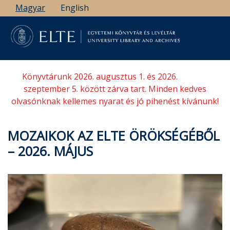
Ugrás
Magyar
English
a
tartalomra
Könyvtárunk 2026. augusztus 1. és 2026.
szeptember 5. között zárva tart. Minden kedves
olvasónknak kellemes nyarat és jó pihenést kívánunk!
MOZAIKOK AZ ELTE ÖRÖKSÉGÉBŐL
– 2026. MÁJUS