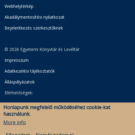
Webhelytérkép
Akadálymentesítési nyilatkozat
Bejelentkezés szerkesztőknek
© 2026 Egyetemi Könyvtár és Levéltár
Impresszum
Adatkezelési tájékoztatók
Álláspályázatok
Elérhetőségek:
Egyetemi Könyvtár
Honlapunk megfelelő működéséhez cookie-kat
Levéltár
használunk.
Savaria Könyvtár és Levéltár (Szombathely)
More info