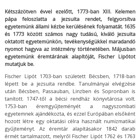
Kétszázötven évvel ezelőtt, 1773-ban XIII. Kelemen
pápa feloszlatta a jezsuita rendet, felgyorsítva
egyetemünk állami kézbe kerülésének folyamatát. 1635
és 1773 között számos nagy tudású, kiváló jezsuita
oktatott egyetemünkön, tevékenységükkel maradandó
nyomot hagyva az intézmény történetében. Májusban
egyetemünk éremtárának alapítóját, Fischer Lipótot
mutatjuk be.
Fischer Lipót 1703-ban született Bécsben, 1718-ban
lépett be a jezsuita rendbe. Tanulmányai elvégzése
után Bécsben, Passauban, Linzben és Sopronban is
tanított. 1747-től a bécsi rendház könyvtárosa volt.
1753-ban éremgyűjteményét a nagyszombati
egyetemnek ajándékozta, és ezzel Európában elsőként
hozott létre egy oktatási célra használt numizmatikai
gyűjteményt. Az éremtár alapításakor 1842 darab
érmét tartalmazott, melyről Fischer Lipót 1762 és 1763