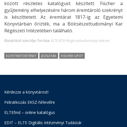
között részletes katalógust készített. Fischer a
gyűjtemény elhelyezésére három éremtároló szekrényt
is készíttetett. Az éremtárat 1817-ig az Egyetemi
Könyvtárban őrizték, ma a Bölcsészettudományi Kar
Régészeti Intézetében található.
Illusztráció szerzője, forrása:
ELTE BTK Régészettudományi Intézet
EGYETEMTÖRTÉNET
JEZSUITÁK
FISCHER LIPÓT
Kérdezze a könyvtárost!
Feliratkozás EKSZ-hírlevélre
ELTEfind – online katalógus
EDIT – ELTE Digitális Intézményi Tudástár