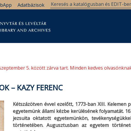
bApp
Adatbázisok
tár
Kutatástámogatás
Levéltár
Támogatás
szeptember 5. között zárva tart. Minden kedves olvasónknak
OK – KAZY FERENC
Kétszázötven évvel ezelőtt, 1773-ban XIII. Kelemen pá
egyetemünk állami kézbe kerülésének folyamatát. 16
jezsuita oktatott egyetemünkön, tevékenységük
történetében. Augusztusban az egyetem történet