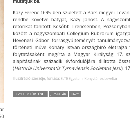
mutatjuk be.
Kazy Ferenc 1695-ben született a Bars megyei Léván.
rendbe követve bátyját, Kazy Jánost. A nagyszom
retorikát tanított. Később Trencsénben, Pozsonyba
között a nagyszombati Collegium Rubrorum igazgató
Hevenesi Gábor forrásgyűjteményét tanulmányozva t
történeti műve Koháry István országbíró életrajza 
folytatásaként megírta a Magyar Királyság 17. s
alapításának századik évfordulójára állította ös
(
Historia Universitatis Tyrnaviensis Societatis Jesu
). 
Illusztráció szerzője, forrása:
ELTE Egyetemi Könyvtár és Levéltár
EGYETEMTÖRTÉNET
JEZSUITÁK
KAZY
ár
50