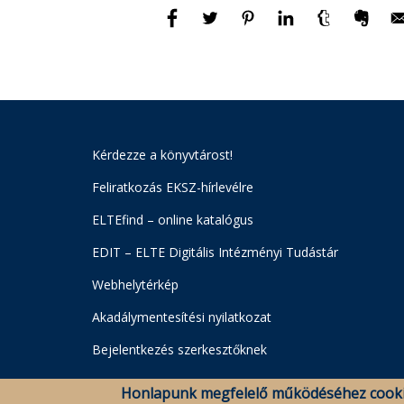
Kérdezze a könyvtárost!
Feliratkozás EKSZ-hírlevélre
ELTEfind – online katalógus
EDIT – ELTE Digitális Intézményi Tudástár
Webhelytérkép
Akadálymentesítési nyilatkozat
Bejelentkezés szerkesztőknek
Honlapunk megfelelő működéséhez cooki