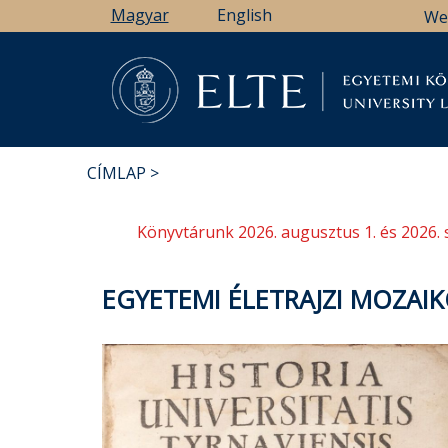
Ugrás
Magyar
English
We
a
tartalomra
Könyv
CÍMLAP
MORZSA
Könyvtárunk 2026. augusztus 1. és 2026. 
EGYETEMI ÉLETRAJZI MOZAIK