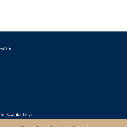
véltár
tár (Szombathely)