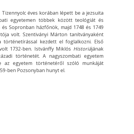
 Tizennyolc éves korában lépett be a jezsuita
bati egyetemen többek között teológiát és
n és Sopronban házfőnök, majd 1748 és 1749
ja volt. Szentiványi Márton tanítványaként
örténetírással kezdett el foglalkozni. Első
volt 1732-ben. Istvánffy Miklós
Historiá
jának
zázadi történetét. A nagyszombati egyetem
sze az egyetem történetéről szóló munkáját
1759-ben Pozsonyban hunyt el.