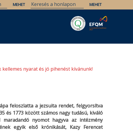
Savaria
Örökség
ELTE Könyvtárak
 kellemes nyarat és jó pihenést kívánunk!
pa feloszlatta a jezsuita rendet, felgyorsítva
35 és 1773 között számos nagy tudású, kiváló
kel maradandó nyomot hagyva az intézmény
ének egyik első krónikását, Kazy Ferencet