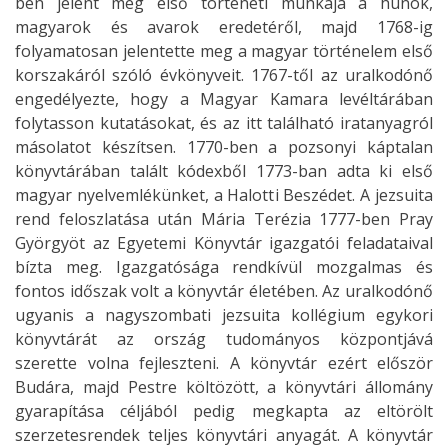
ben jelent meg első történeti munkája a hunok,
magyarok és avarok eredetéről, majd 1768-ig
folyamatosan jelentette meg a magyar történelem első
korszakáról szóló évkönyveit. 1767-től az uralkodónő
engedélyezte, hogy a Magyar Kamara levéltárában
folytasson kutatásokat, és az itt található iratanyagról
másolatot készítsen. 1770-ben a pozsonyi káptalan
könyvtárában talált kódexből 1773-ban adta ki első
magyar nyelvemlékünket, a Halotti Beszédet. A jezsuita
rend feloszlatása után Mária Terézia 1777-ben Pray
Györgyöt az Egyetemi Könyvtár igazgatói feladataival
bízta meg. Igazgatósága rendkívül mozgalmas és
fontos időszak volt a könyvtár életében. Az uralkodónő
ugyanis a nagyszombati jezsuita kollégium egykori
könyvtárát az ország tudományos központjává
szerette volna fejleszteni. A könyvtár ezért először
Budára, majd Pestre költözött, a könyvtári állomány
gyarapítása céljából pedig megkapta az eltörölt
szerzetesrendek teljes könyvtári anyagát. A könyvtár