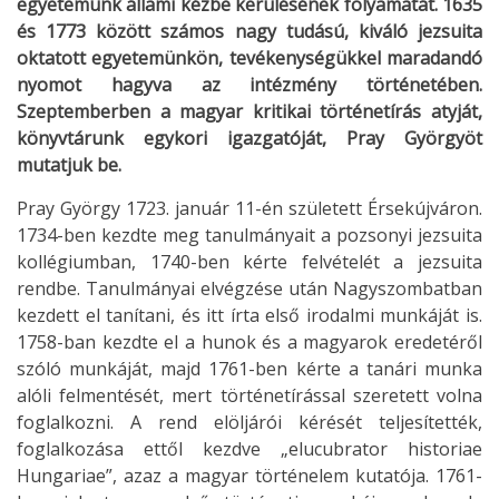
egyetemünk állami kézbe kerülésének folyamatát. 1635
és 1773 között számos nagy tudású, kiváló jezsuita
oktatott egyetemünkön, tevékenységükkel maradandó
nyomot hagyva az intézmény történetében.
Szeptemberben a magyar kritikai történetírás atyját,
könyvtárunk egykori igazgatóját, Pray Györgyöt
mutatjuk be.
Pray György 1723. január 11-én született Érsekújváron.
1734-ben kezdte meg tanulmányait a pozsonyi jezsuita
kollégiumban, 1740-ben kérte felvételét a jezsuita
rendbe. Tanulmányai elvégzése után Nagyszombatban
kezdett el tanítani, és itt írta első irodalmi munkáját is.
1758-ban kezdte el a hunok és a magyarok eredetéről
szóló munkáját, majd 1761-ben kérte a tanári munka
alóli felmentését, mert történetírással szeretett volna
foglalkozni. A rend elöljárói kérését teljesítették,
foglalkozása ettől kezdve „elucubrator historiae
Hungariae”, azaz a magyar történelem kutatója. 1761-