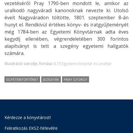
vezetéséről Pray 1790-ben mondott le, amikor az
uralkodó nagyváradi kanonoknak nevezte ki. Utolsó
éveit Nagyváradon töltötte, 1801. szeptember 8-án
hunyt el. Rendkívül értékes könyv- és iratgyűjteményét
még 1784-ben az Egyetemi Könyvtárnak adta éves
kegydíj ellenében, végrendeletében 300 forintos
alapítványt is tett a szegény egyetemi hallgatók
számára.
Illusztráció szerzője, forrása:
ELTE Egyetemi Könyvtár és Levéltár
EGYETEMTÖRTÉNET
JEZSUITÁK
PRAY GYÖRGY
Kérdezze a könyvtárost!
Feliratkozás EKSZ-hírlevélre