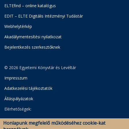
ELTEfind – online katalógus
EDIT – ELTE Digitális Intézményi Tudástár
Webhelytérkép
Akadálymentesítési nyilatkozat
Bejelentkezés szerkesztőknek
© 2026 Egyetemi Könyvtár és Levéltár
Impresszum
Adatkezelési tájékoztatók
Álláspályázatok
Elérhetőségek:
Egyetemi Könyvtár
Honlapunk megfelelő működéséhez cookie-kat
Levéltár