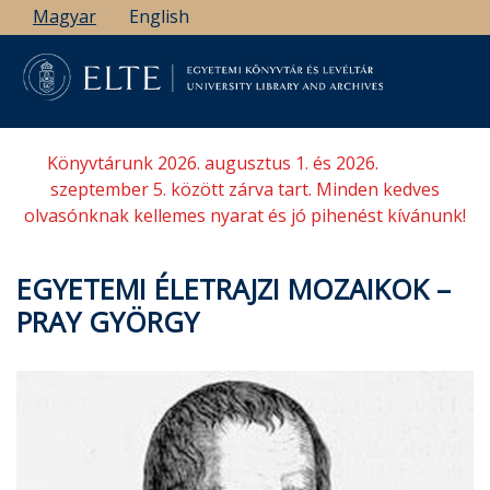
Ugrás
Magyar
English
a
tartalomra
Könyvtárunk 2026. augusztus 1. és 2026.
szeptember 5. között zárva tart. Minden kedves
olvasónknak kellemes nyarat és jó pihenést kívánunk!
EGYETEMI ÉLETRAJZI MOZAIKOK –
PRAY GYÖRGY