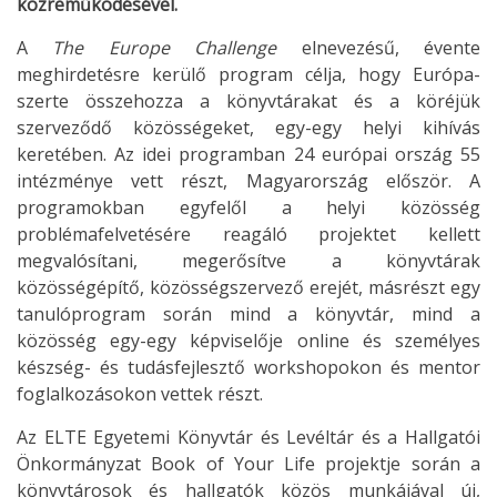
közreműködésével.
A
The Europe Challenge
elnevezésű, évente
meghirdetésre kerülő program célja, hogy Európa-
szerte összehozza a könyvtárakat és a köréjük
szerveződő közösségeket, egy-egy helyi kihívás
keretében. Az idei programban 24 európai ország 55
intézménye vett részt, Magyarország először. A
programokban egyfelől a helyi közösség
problémafelvetésére reagáló projektet kellett
megvalósítani, megerősítve a könyvtárak
közösségépítő, közösségszervező erejét, másrészt egy
tanulóprogram során mind a könyvtár, mind a
közösség egy-egy képviselője online és személyes
készség- és tudásfejlesztő workshopokon és mentor
foglalkozásokon vettek részt.
Az ELTE Egyetemi Könyvtár és Levéltár és a Hallgatói
Önkormányzat Book of Your Life projektje során a
könyvtárosok és hallgatók közös munkájával új,