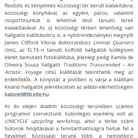
flexibilis és kényelmes közösségi tér került kialakításra,
közösségi konyhával, az egyéni, páros, valamint
csoportmunkát is lehetővé tevő tanulói terek
kialakításával. Az új közösségi térben lehetőség van
hallgatói kiállításokra is: a nyitórendezvényen megnyílt
James Clifford Viloria doktorandusz
Liminal Quarters
című, az ELTE-n tanuló külföldi hallgatók kollégiumi
életét bemutató fotókiállítása, jelenleg pedig Kamila de
Oliveira Sousa hallgató
Traditions Transcended – An
Artistic Voyage
című kiállítását tekinthetik meg az
érdeklődők. A könyvtár a jövőben is várja a kiállítani
kívánó hallgatók jelentkezését az alábbi elérhetőségen:
kabinet@lib.elte.hu
.
Az év elején átadott közösségi terünkben számos
programot szerveztünk: különleges esemény volt az
UNICYCLE upcycling workshop
, ahol a térbe szánt
bútorok felújításával a fenntarthatóságra hívtuk fel a
figyelmet. Közösségi terünk több, a nemzetközi