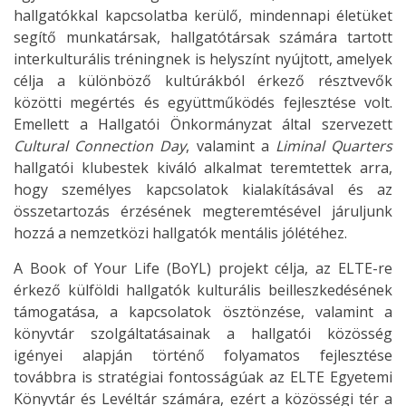
hallgatókkal kapcsolatba kerülő, mindennapi életüket
segítő munkatársak, hallgatótársak számára tartott
interkulturális tréningnek is helyszínt nyújtott, amelyek
célja a különböző kultúrákból érkező résztvevők
közötti megértés és együttműködés fejlesztése volt.
Emellett a Hallgatói Önkormányzat által szervezett
Cultural Connection Day
, valamint a
Liminal Quarters
hallgatói klubestek kiváló alkalmat teremtettek arra,
hogy személyes kapcsolatok kialakításával és az
összetartozás érzésének megteremtésével járuljunk
hozzá a nemzetközi hallgatók mentális jólétéhez.
A Book of Your Life (BoYL) projekt célja, az ELTE-re
érkező külföldi hallgatók kulturális beilleszkedésének
támogatása, a kapcsolatok ösztönzése, valamint a
könyvtár szolgáltatásainak a hallgatói közösség
igényei alapján történő folyamatos fejlesztése
továbbra is stratégiai fontosságúak az ELTE Egyetemi
Könyvtár és Levéltár számára, ezért a közösségi tér a