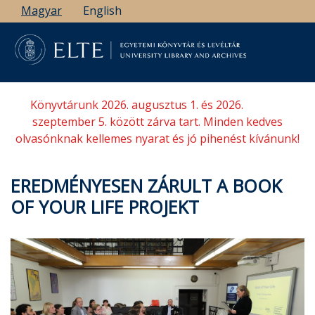
Ugrás
Magyar
English
a
tartalomra
Könyvtárunk 2026. augusztus 1. és 2026.
szeptember 5. között zárva tart. Minden kedves
olvasónknak kellemes nyarat és jó pihenést kívánunk!
EREDMÉNYESEN ZÁRULT A BOOK
OF YOUR LIFE PROJEKT