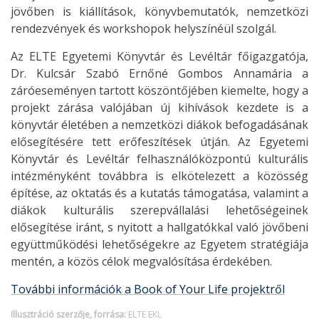
jövőben is kiállítások, könyvbemutatók, nemzetközi
rendezvények és workshopok helyszínéül szolgál.
Az ELTE Egyetemi Könyvtár és Levéltár főigazgatója,
Dr. Kulcsár Szabó Ernőné Gombos Annamária a
záróeseményen tartott köszöntőjében kiemelte, hogy a
projekt zárása valójában új kihívások kezdete is a
könyvtár életében a nemzetközi diákok befogadásának
elősegítésére tett erőfeszítések útján. Az Egyetemi
Könyvtár és Levéltár felhasználóközpontú kulturális
intézményként továbbra is elkötelezett a közösség
építése, az oktatás és a kutatás támogatása, valamint a
diákok kulturális szerepvállalási lehetőségeinek
elősegítése iránt, s nyitott a hallgatókkal való jövőbeni
együttműködési lehetőségekre az Egyetem stratégiája
mentén, a közös célok megvalósítása érdekében.
További információk a Book of Your Life projektről
Illusztráció szerzője, forrása:
ELTE EKL