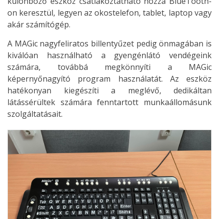
különböző eszköz csatlakoztatható hozzá BlueTooth-
on keresztül, legyen az okostelefon, tablet, laptop vagy
akár számítógép.
A MAGic nagyfeliratos billentyűzet pedig önmagában is
kiválóan használható a gyengénlátó vendégeink
számára, továbbá megkönnyíti a MAGic
képernyőnagyító program használatát. Az eszköz
hatékonyan kiegészíti a meglévő, dedikáltan
látássérültek számára fenntartott munkaállomásunk
szolgáltatásait.