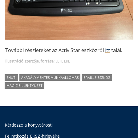
További részleteket az Activ Star eszközről
itt
talál.
Illusztráció szerzője, forrása:
ELTE EKL
SHÜTI
AKADÁLYMENTES MUNKAÁLLOMÁS
BRAILLE ESZKÖZ
MAGIC BILLENTYŰZET
Kérdezze a könyvtárost!
Feliratkozás EKSZ-hírlevélre