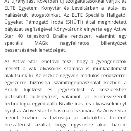
Az újranyitást követően új szolgáltatásokkal várjuk az
ELTE Egyetemi Könyvtár és Levéltárban a látás- és
hallásérült látogatóinkat. Az ELTE Speciális Hallgatói
Ügyeket Támogató Iroda (SHÜTI) által meghirdetett
pályázat segítségével könyvtárunk elnyerte egy Active
Star 40 teljeskörű Braille rendszer, valamint egy
speciális MAGic nagyfeliratos billentyűzet
beszerzésének lehetőségét.
Az Active Star lehetővé teszi, hogy a gyengénlátók
mellett a vak olvasóink számára is munkaállomást
alakítsunk ki. Az eszköz negyven modulos rendszerrel
egyszerre biztosítja számítógéphasználat közben a
Braille kijelzést és jegyzetelést. A készülékhez
biztosított billentyűzet, valamint az érintésvezérelt
technológia egyedülálló Braille írás- és olvasásélményt
nyújt az Active Star felhasználói számára. Az Active Star
menet közben is biztosítja az adatokhoz történő
hozzáférést azáltal, hogy egyszerre akár három