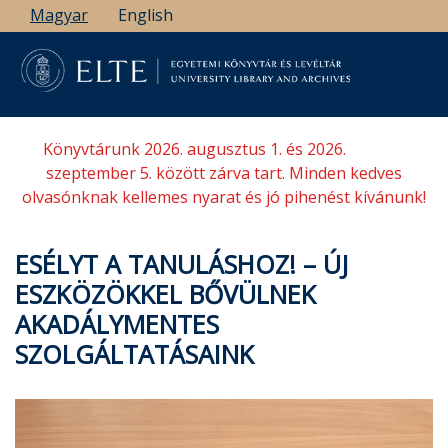
Ugrás
Magyar
English
a
tartalomra
Könyvtárunk 2026. augusztus 1. és 2026.
szeptember 5. között zárva tart. Minden kedves
olvasónknak kellemes nyarat és jó pihenést kívánunk!
ESÉLYT A TANULÁSHOZ! – ÚJ
ESZKÖZÖKKEL BŐVÜLNEK
AKADÁLYMENTES
SZOLGÁLTATÁSAINK