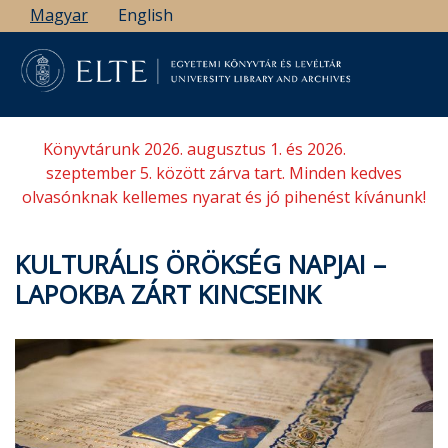
Ugrás
Magyar
English
a
tartalomra
Könyvtárunk 2026. augusztus 1. és 2026.
szeptember 5. között zárva tart. Minden kedves
olvasónknak kellemes nyarat és jó pihenést kívánunk!
KULTURÁLIS ÖRÖKSÉG NAPJAI –
LAPOKBA ZÁRT KINCSEINK