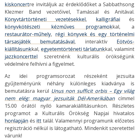
kiskoncert
re invitáljuk az érdeklődőket a Sabbathsong
Klezmer Band vezetőivel, Tamással és Anitával.
Könyvtártörténeti vezetésekkel
,
kalligráfiai
és
könyvkötészeti kézműves programok
kal, a
restaurátor-műhely
,
régi könyvek és egy történelmi
társasjáték bemutatásával
, interaktív
Eötvös-
kiállításunk
kal,
egyetemtörténeti tárlatunk
kal, valamint
jazzkoncerttel
szeretnénk kulturális örökségünk
védelmére felhívni a figyelmet.
Az idei programsorozat részeként jezsuita
gyűjteményünk néhány különleges kiadványa is
bemutatásra kerül
Unus non sufficit orbis – Egy világ
nem elég: magyar jezsuiták Dél-Amerikában
címmel
15.00 órától nyíló kamarakiállításunkon. Részletes
programot a Kulturális Örökség Napjai hivatalos
honlapján
és
itt
talál. Valamennyi programunk előzetes
regisztráció nélkül is látogatható. Mindenkit szeretettel
várunk!