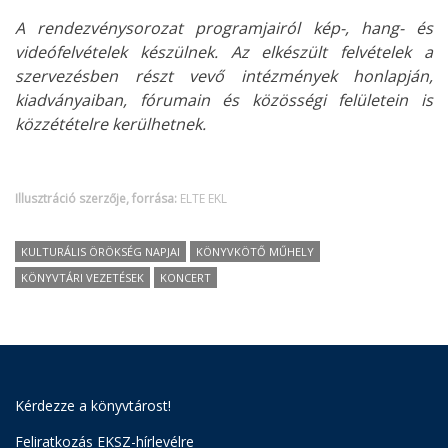
A rendezvénysorozat programjairól kép-, hang- és
videófelvételek készülnek. Az elkészült felvételek a
szervezésben részt vevő intézmények honlapján,
kiadványaiban, fórumain és közösségi felületein is
közzétételre kerülhetnek.
Illusztráció szerzője, forrása:
ELTE EKL
KULTURÁLIS ÖRÖKSÉG NAPJAI
KÖNYVKÖTŐ MŰHELY
KÖNYVTÁRI VEZETÉSEK
KONCERT
Kérdezze a könyvtárost!
Feliratkozás EKSZ-hírlevélre