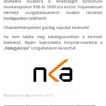
átvételére továbbra is lehetőséget biztosítunk
munkanapokon 9:00 és 18:00 óra között. Folyamatosan
elérhető szolgáltatásainkról további részletek
honlapunkon
találhatók.
Olvasásélményekben gazdag napokat kívánunk!
Ha nem találta meg katalógusunkban a keresett
kiadványt, lépjen kapcsolatba könyvtárosainkkal a
„
Kellegykönyv
” szolgáltatáson keresztül!
Illusztráció szerzője, forrása:
ELTE EKL