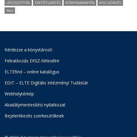
LÉGTISZTÍTÓK
FERTŐTLENÍTÉS
KÖNYVKARANTÉN
KÖLCSÖNZÉS
NKA
Kérdezze a könyvtárost!
Feliratkozás EKSZ-hírlevélre
ELTEfind – online katalógus
EDIT – ELTE Digitális Intézményi Tudástár
Webhelytérkép
Akadálymentesítési nyilatkozat
Bejelentkezés szerkesztőknek