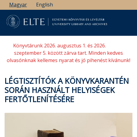
Ugrás
Magyar
English
a
tartalomra
Könyvtárunk 2026. augusztus 1. és 2026.
szeptember 5. között zárva tart. Minden kedves
olvasónknak kellemes nyarat és jó pihenést kívánunk!
LÉGTISZTÍTÓK A KÖNYVKARANTÉN
SORÁN HASZNÁLT HELYISÉGEK
FERTŐTLENÍTÉSÉRE