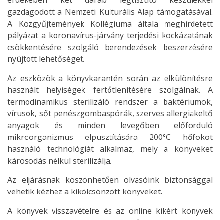
érdekében két darab légtisztító készülékkel
gazdagodott a Nemzeti Kulturális Alap támogatásával.
A Közgyűjtemények Kollégiuma általa meghirdetett
pályázat a koronavírus-járvány terjedési kockázatának
csökkentésére szolgáló berendezések beszerzésére
nyújtott lehetőséget.
Az eszközök a könyvkarantén során az elkülönítésre
használt helyiségek fertőtlenítésére szolgálnak. A
termodinamikus sterilizáló rendszer a baktériumok,
vírusok, sőt penészgombaspórák, szerves allergiakeltő
anyagok és minden levegőben előforduló
mikroorganizmus elpusztítására 200°C hőfokot
használó technológiát alkalmaz, mely a könyveket
károsodás nélkül sterilizálja.
Az eljárásnak köszönhetően olvasóink biztonsággal
vehetik kézhez a kikölcsönzött könyveket.
A könyvek visszavételre és az online kikért könyvek