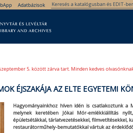
bApp
Adatbázisok
tár
Kutatástámogatás
Levéltár
Támogatás
szeptember 5. között zárva tart. Minden kedves olvasónknak
MOK ÉJSZAKÁJA AZ ELTE EGYETEMI KÖ
Hagyományainkhoz híven idén is csatlakoztunk a 
melynek keretében Jókai Mór-emlékkiállítás nyílt
épületsétákkal, tárlatvezetésekkel, filmvetítésekkel, 
restaurátorműhely-bemutatókkal vártuk az érdeklőd