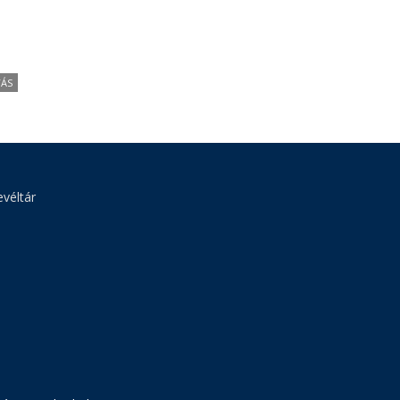
TÁS
véltár