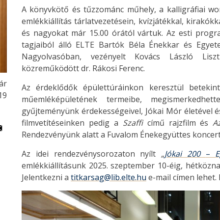
A könyvkötő és tűzzománc műhely, a kalligráfiai wo
emlékkiállítás tárlatvezetésein, kvízjátékkal, kirakókk
és nagyokat már 15.00 órától vártuk. Az esti prog
tagjaiból álló ELTE Bartók Béla Énekkar és Egyete
Nagyolvasóban, vezényelt Kovács László Liszt
közreműködött dr. Rákosi Ferenc.
ár
Az érdeklődők épülettúráinkon keresztül betekin
19
műemléképületének termeibe, megismerkedhette
gyűjteményünk érdekességeivel, Jókai Mór életével 
filmvetítéseinken pedig a
Szaffi
című rajzfilm és
A
Rendezvényünk alatt a Fuvalom Énekegyüttes koncert
Az idei rendezvénysorozaton nyílt
„
Jókai 200
–
E
emlékkiállításunk 2025. szeptember 10-éig, hétközna
Jelentkezni a
titkarsag@lib.elte.hu
e-mail címen lehet.