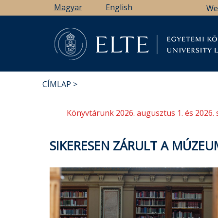
Ugrás
Magyar
English
We
a
tartalomra
Könyv
CÍMLAP
MORZSA
Könyvtárunk 2026. augusztus 1. és 2026. 
SIKERESEN ZÁRULT A MÚZEU