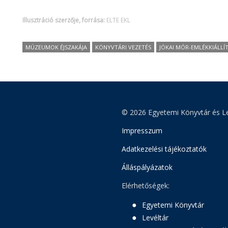
Illusztráció szerzője, forrása:
ELTE EKL
MÚZEUMOK ÉJSZAKÁJA
KÖNYVTÁRI VEZETÉS
JÓKAI MÓR-EMLÉKKIÁLLÍ
© 2026 Egyetemi Könyvtár és Le
Impresszum
Adatkezelési tájékoztatók
Álláspályázatok
Elérhetőségek:
Egyetemi Könyvtár
Levéltár