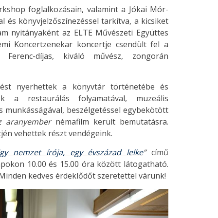
rkshop foglalkozásain, valamint a Jókai Mór-
al és könyvjelzőszínezéssel tarkítva, a kicsiket
ram nyitányaként az ELTE Művészeti Együttes
mi Koncertzenekar koncertje csendült fel a
 Ferenc-díjas, kiváló művész, zongorán
tést nyerhettek a könyvtár történetébe és
k a restaurálás folyamatával, muzeális
és munkásságával, beszélgetéssel egybekötött
z aranyember
némafilm került bemutatásra.
jén vehettek részt vendégeink.
gy nemzet írója, egy évszázad lelke
”
című
pokon 10.00 és 15.00 óra között látogatható.
 Minden kedves érdeklődőt szeretettel várunk!