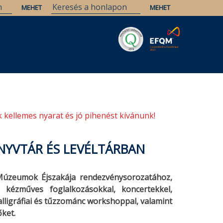
Savaria
Örökség
ELTE Könyvtárak
 kellemes nyarat és jó pihenést kívánunk!
NYVTÁR ÉS LEVÉLTÁRBAN
Múzeumok Éjszakája rendezvénysorozatához,
, kézműves foglalkozásokkal, koncertekkel,
kalligráfiai és tűzzománc workshoppal, valamint
őket.