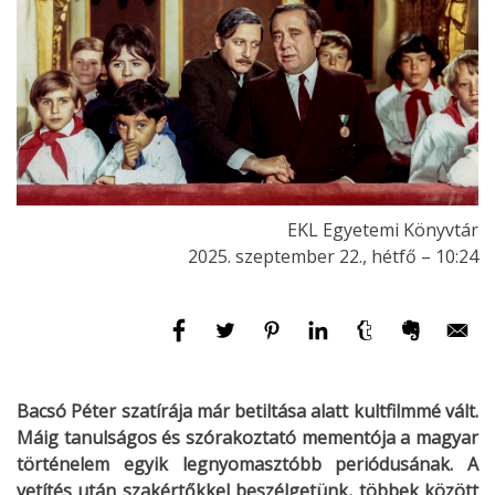
EKL Egyetemi Könyvtár
2025. szeptember 22., hétfő – 10:24
Bacsó Péter szatírája már betiltása alatt kultfilmmé vált.
Máig tanulságos és szórakoztató mementója a magyar
történelem egyik legnyomasztóbb periódusának. A
vetítés után szakértőkkel beszélgetünk, többek között