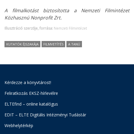
A filmalkotást biztosította a Nemzeti Filmintézet
Közhasznú Nonprofit Zrt.
Illusztráció szerzője, forrása:
Nemzeti Filmintézet
KUTATÓK ÉJSZAKÁJA
FILMVETÍTÉS
A TANÚ
Kérdezze a könyvtárost!
Feliratkozás EKSZ-hírlevélre
ELTEfind – online katalógus
EDIT – ELTE Digitális Intézményi Tudástár
Webhelytérkép