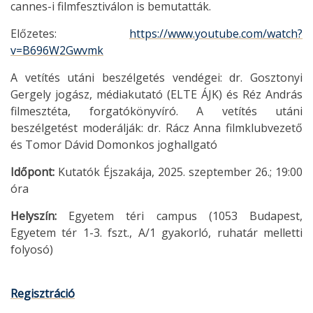
cannes-i filmfesztiválon is bemutatták.
Előzetes:
https://www.youtube.com/watch?
v=B696W2Gwvmk
A vetítés utáni beszélgetés vendégei: dr. Gosztonyi
Gergely jogász, médiakutató (ELTE ÁJK) és Réz András
filmesztéta, forgatókönyvíró. A vetítés utáni
beszélgetést moderálják: dr. Rácz Anna filmklubvezető
és Tomor Dávid Domonkos joghallgató
Időpont:
Kutatók Éjszakája, 2025. szeptember 26.; 19:00
óra
Helyszín:
Egyetem téri campus (1053 Budapest,
Egyetem tér 1-3. fszt., A/1 gyakorló, ruhatár melletti
folyosó)
Regisztráció