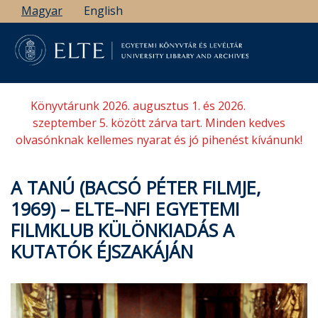
Ugrás
Magyar
English
a
tartalomra
Könyvtárunk 2026. augusztus 1. és 2026.
szeptember 5. között zárva tart. Minden kedves
olvasónknak kellemes nyarat és jó pihenést kívánunk!
A TANÚ (BACSÓ PÉTER FILMJE,
1969) – ELTE–NFI EGYETEMI
FILMKLUB KÜLÖNKIADÁS A
KUTATÓK ÉJSZAKÁJÁN