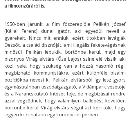
a filmcenzúráról is.
1950-ben járunk: a film főszereplője Pelikán József
(Kállai Ferenc) dunai gátőr, aki egyedül neveli a
gyerekeit. Nincs mit enniük, ezért titokban levágják
Dezsőt, a család disznóját, ami illegális feketevágásnak
minősül. Pelikán lebukik, börtönbe kerül, majd egy
bizonyos Virág elvtárs (Őze Lajos) színe elé viszik, aki
közli vele, hogy szükség van a hozzá hasonló régi,
megbízható kommunistákra, ezért különféle bizalmi
pozíciókba nevezi ki. Pelikán elvtársból így lesz gyors
egymásutánban uszodaigazgató, a Vidámpark vezetője
és a Narancskutató Intézet feje, de megbízásai rendre
azzal végződnek, hogy valamilyen ballépést követően
börtönbe kerül. Virág elvtárs végül azt kéri tőle, hogy
legyen koronatanú egy koncepciós perben.