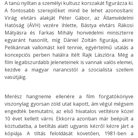
A tanú nyíltan a személyi kultusz korszakát figurázza ki.
A fontosabb szereplőket mind be lehet azonosítani:
Virág elvtárs alakját Péter Gábor, az Államvédelmi
Hatóság (ÁVH) vezére ihlette, Bástya elvtárs Rákosi
Mátyásra és Farkas Mihály honvédelmi miniszterre
egyaránt hasonlít, míg Dániel Zoltán figurája, akire
Pelikánnak vallomást kell tennie, egyértelmű utalás a
koncepciós perben halálra ítélt Rajk Lászlóra. Még a
film legabszurdabb jeleneteinek is vannak valós elemei,
kezdve a magyar narancstól a szocialista szellem
vasútjáig.
Merész hangneme ellenére a film forgatókönyve
viszonylag gyorsan zöld utat kapott, ám végül mégsem
engedték bemutatni, az első hivatalos vetítésre közel
10 évet kellett várni. Ekkorra azonban már beépült a
köztudatba, a betiltás alatt ugyanis kézről kézre járt a
kópiája. A tiltás feloldását követően, 1981-ben a