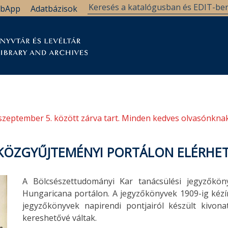
bApp
Adatbázisok
tár
Kutatástámogatás
Levéltár
Támogatás
szeptember 5. között zárva tart. Minden kedves olvasónknak
KÖZGYŰJTEMÉNYI PORTÁLON ELÉRHE
A Bölcsészettudományi Kar tanácsülési jegyzőkö
Hungaricana portálon. A jegyzőkönyvek 1909-ig kézír
jegyzőkönyvek napirendi pontjairól készült kivon
kereshetővé váltak.