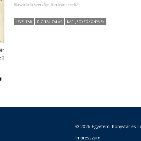
Illusztráció szerzője, forrása:
Levéltár
LEVÉLTÁR
DIGITALIZÁLÁS
KARI JEGYZŐKÖNYVEK
ár
50
© 2026 Egyetemi Könyvtár és Le
Impresszum