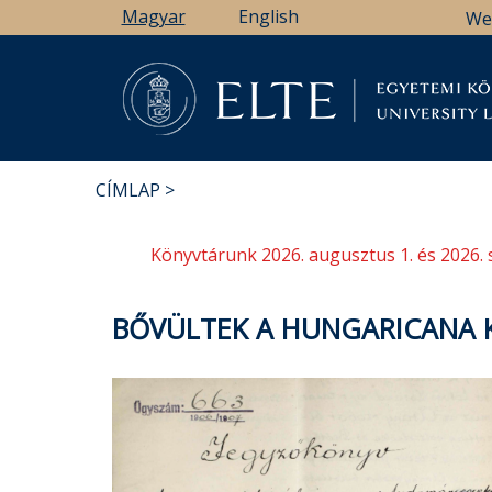
Ugrás
Magyar
English
We
a
tartalomra
Könyv
CÍMLAP
MORZSA
Könyvtárunk 2026. augusztus 1. és 2026. 
BŐVÜLTEK A HUNGARICANA 