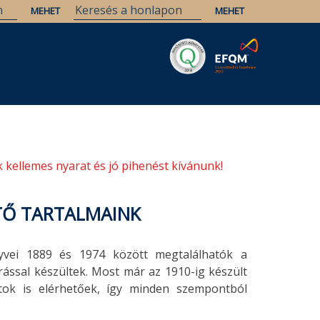
Savaria
Örökség
ELTE Könyvtárak
 kellemes nyarat és jó pihenést kívánunk!
TŐ TARTALMAINK
nyvei 1889 és 1974 között megtalálhatók a
ással készültek. Most már az 1910-ig készült
atok is elérhetőek, így minden szempontból