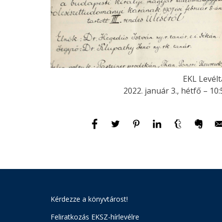
EKL Levélt
2022. január 3., hétfő – 10:
Kérdezze a könyvtárost!
Feliratkozás EKSZ-hírlevélre