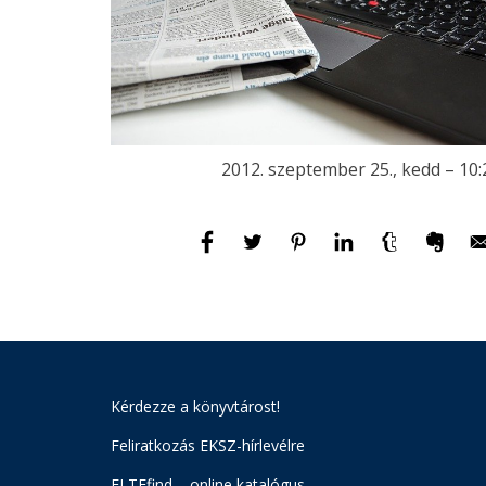
2012. szeptember 25., kedd – 10:
Kérdezze a könyvtárost!
Feliratkozás EKSZ-hírlevélre
ELTEfind – online katalógus