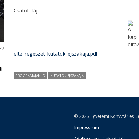
Csatolt fájl:
27
elte_regeszet_kutatok_ejszakaja.pdf
PROGRAMAJÁNLÓ
KUTATÓK ÉJSZAKÁJA
© 2026 Egyetemi Könyvtár és Le
Impresszum
Adatkezelési tájékoztatók