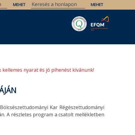
Savaria
Örökség
ELTE Könyvtárak
 kellemes nyarat és jó pihenést kívánunk!
ÁJÁN
 Bölcsészettudományi Kar Régészettudományi
n. A részletes program a csatolt mellékletben