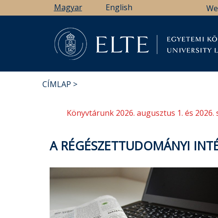
Ugrás
Magyar
English
We
a
tartalomra
Könyv
CÍMLAP
MORZSA
Könyvtárunk 2026. augusztus 1. és 2026. 
A RÉGÉSZETTUDOMÁNYI INTÉZ