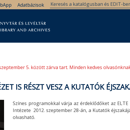
bApp
Adatbázisok
tár
Kutatástámogatás
Levéltár
Támogatás
szeptember 5. között zárva tart. Minden kedves olvasónknak
ET IS RÉSZT VESZ A KUTATÓK ÉJSZAK
Színes programokkal várja az érdeklődőket az ELTE
Intézete 2012. szeptember 28-án, a Kutatók éjszakájá
olvasható.