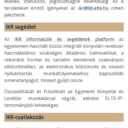
levelek, státuszok, jogosultságok beállításáig. Az e
területeket érintő igényeket az
ikr@lib.elte.hu
címen
jelezhetik.
IKR segédlet
Az
IKR információk és segédletek platform
az
egyetemen használt közös integrált könyvtári rendszer
használatához szükséges általános tudnivalókat, a
rekordok formai és tartalmi elemeinek szabványos
elkészítéséhez, az elektronikus kölcsönzés és olvasói
nyilvántartás munkafolyamataihoz kapcsolódó
ismeretanyagot, híreket gyűjti össze.
Összeállítását és frissítését az Egyetemi Könyvtár és
Levéltár munkatársai végzik, elérése ELTE-IP-
tartományból lehetséges.
IKR-csatlakozás