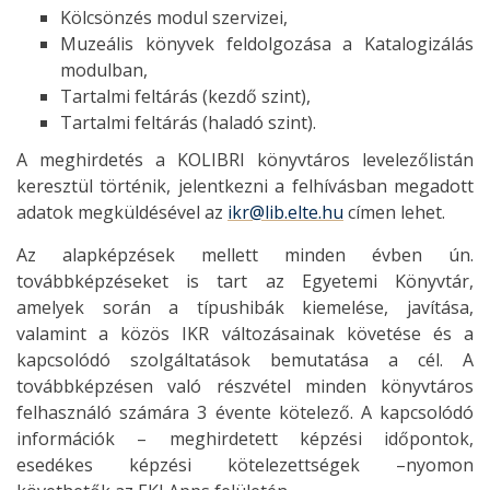
Kölcsönzés modul szervizei,
Muzeális könyvek feldolgozása a Katalogizálás
modulban,
Tartalmi feltárás (kezdő szint),
Tartalmi feltárás (haladó szint).
A meghirdetés a KOLIBRI könyvtáros levelezőlistán
keresztül történik, jelentkezni a felhívásban megadott
adatok megküldésével az
ikr@lib.elte.hu
címen lehet.
Az alapképzések mellett minden évben ún.
továbbképzéseket is tart az Egyetemi Könyvtár,
amelyek során a típushibák kiemelése, javítása,
valamint a közös IKR változásainak követése és a
kapcsolódó szolgáltatások bemutatása a cél. A
továbbképzésen való részvétel minden könyvtáros
felhasználó számára 3 évente kötelező. A kapcsolódó
információk – meghirdetett képzési időpontok,
esedékes képzési kötelezettségek –nyomon