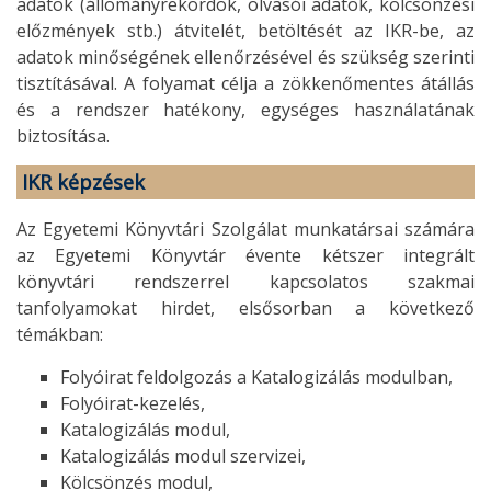
adatok (állományrekordok, olvasói adatok, kölcsönzési
előzmények stb.) átvitelét, betöltését az IKR-be, az
adatok minőségének ellenőrzésével és szükség szerinti
tisztításával. A folyamat célja a zökkenőmentes átállás
és a rendszer hatékony, egységes használatának
biztosítása.
IKR képzések
Az Egyetemi Könyvtári Szolgálat munkatársai számára
az Egyetemi Könyvtár évente kétszer integrált
könyvtári rendszerrel kapcsolatos szakmai
tanfolyamokat hirdet, elsősorban a következő
témákban:
Folyóirat feldolgozás a Katalogizálás modulban,
Folyóirat-kezelés,
Katalogizálás modul,
Katalogizálás modul szervizei,
Kölcsönzés modul,