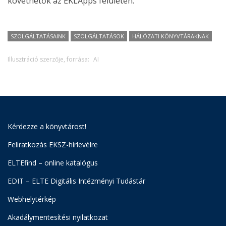
követhetők az EKLApps
felületén.
SZOLGÁLTATÁSAINK
SZOLGÁLTATÁSOK
HÁLÓZATI KÖNYVTÁRAKNAK
Illusztráció szerzője, forrása:
AI
Kérdezze a könyvtárost!
Feliratkozás EKSZ-hírlevélre
ELTEfind – online katalógus
EDIT – ELTE Digitális Intézményi Tudástár
Webhelytérkép
Akadálymentesítési nyilatkozat