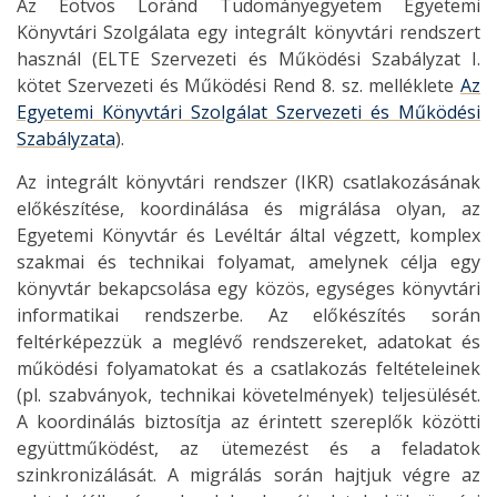
Az Eötvös Loránd Tudományegyetem Egyetemi
Könyvtári Szolgálata egy integrált könyvtári rendszert
használ (ELTE Szervezeti és Működési Szabályzat I.
kötet Szervezeti és Működési Rend 8. sz. melléklete
Az
Egyetemi Könyvtári Szolgálat Szervezeti és Működési
Szabályzata
).
Az integrált könyvtári rendszer (IKR) csatlakozásának
előkészítése, koordinálása és migrálása olyan, az
Egyetemi Könyvtár és Levéltár által végzett, komplex
szakmai és technikai folyamat, amelynek célja egy
könyvtár bekapcsolása egy közös, egységes könyvtári
informatikai rendszerbe. Az előkészítés során
feltérképezzük a meglévő rendszereket, adatokat és
működési folyamatokat és a csatlakozás feltételeinek
(pl. szabványok, technikai követelmények) teljesülését.
A koordinálás biztosítja az érintett szereplők közötti
együttműködést, az ütemezést és a feladatok
szinkronizálását. A migrálás során hajtjuk végre az