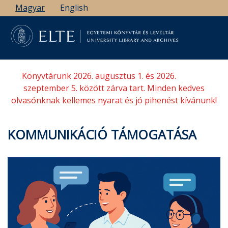
Ugrás
Magyar
English
a
tartalomra
Könyvtárunk 2026. augusztus 1. és 2026.
szeptember 5. között zárva tart. Minden kedves
olvasónknak kellemes nyarat és jó pihenést kívánunk!
KOMMUNIKÁCIÓ TÁMOGATÁSA