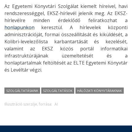
Az Egyetemi Könyvtári Szolgálat kiemelt híreivel, havi
rendszerességgel, EKSZ-hírlevél jelenik meg. Az EKSZ-
hírlevélre minden érdeklődő feliratkozhat a
honlapunkon
keresztül. A hírlevelek központi
adminisztrációját, formai összeállítását és kiküldését, a
Kolibri-levelezőlista karbantartását és kezelését,
valamint az EKSZ közös portál informatikai
infrastruktúrájának üzemeltetését és a
honlaptartalmak feltöltését az ELTE Egyetemi Könyvtár
és Levéltár végzi.
SZOLGÁLTATÁSAINK
SZOLGÁLTATÁSOK
HÁLÓZATI KÖNYVTÁRAKNAK
Illusztráció szerzője, forrása:
AI