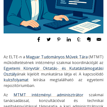
Az ELTE-n a
Magyar Tudományos Művek Tára
(MTMT)
működtetésének intézményi szakmai koordinációját az
Egyetemi Könyvtár Oktatás- és Kutatástámogatási
Osztály
ának kijelölt munkatársa látja el. A kapcsolódó
kulcsfolyamat
leírása megtalálható az egyetemi
repozitóriumban.
Az
MTMT intézményi adminisztrátor
szakmai
tanácsadással, konzultációval és technikai
segítségnyújtással támogatja a kari adminisztrátorok