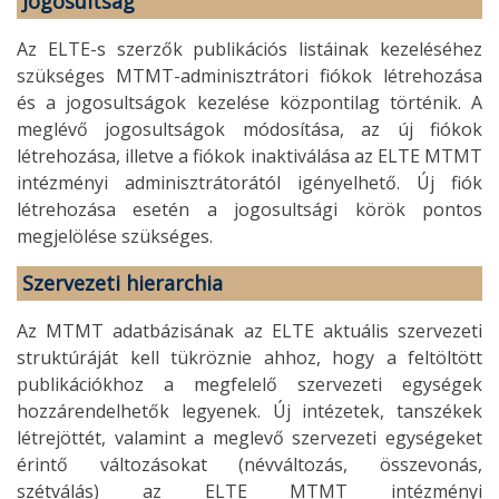
Jogosultság
Az ELTE-s szerzők publikációs listáinak kezeléséhez
szükséges MTMT-adminisztrátori fiókok létrehozása
és a jogosultságok kezelése központilag történik. A
meglévő jogosultságok módosítása, az új fiókok
létrehozása, illetve a fiókok inaktiválása az ELTE MTMT
intézményi adminisztrátorától igényelhető. Új fiók
létrehozása esetén a jogosultsági körök pontos
megjelölése szükséges.
Szervezeti hierarchia
Az MTMT adatbázisának az ELTE aktuális szervezeti
struktúráját kell tükröznie ahhoz, hogy a feltöltött
publikációkhoz a megfelelő szervezeti egységek
hozzárendelhetők legyenek. Új intézetek, tanszékek
létrejöttét, valamint a meglevő szervezeti egységeket
érintő változásokat (névváltozás, összevonás,
szétválás) az ELTE MTMT intézményi