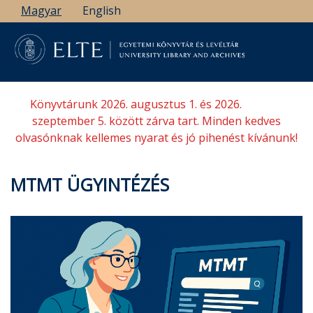
Ugrás
Magyar
English
a
tartalomra
Könyvtárunk 2026. augusztus 1. és 2026.
szeptember 5. között zárva tart. Minden kedves
olvasónknak kellemes nyarat és jó pihenést kívánunk!
MTMT ÜGYINTÉZÉS