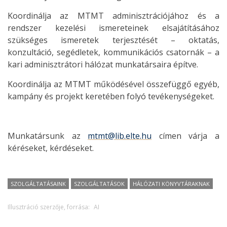
Koordinálja az MTMT adminisztrációjához és a
rendszer kezelési ismereteinek elsajátításához
szükséges ismeretek terjesztését – oktatás,
konzultáció, segédletek, kommunikációs csatornák – a
kari adminisztrátori hálózat munkatársaira építve.
Koordinálja az MTMT működésével összefüggő egyéb,
kampány és projekt keretében folyó tevékenységeket.
Munkatársunk az
mtmt@lib.elte.hu
címen várja a
kéréseket, kérdéseket.
SZOLGÁLTATÁSAINK
SZOLGÁLTATÁSOK
HÁLÓZATI KÖNYVTÁRAKNAK
Illusztráció szerzője, forrása:
AI