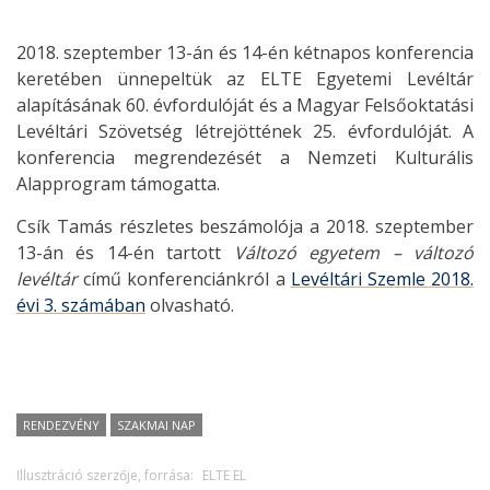
2018. szeptember 13-án és 14-én kétnapos konferencia
keretében ünnepeltük az ELTE Egyetemi Levéltár
alapításának 60. évfordulóját és a Magyar Felsőoktatási
Levéltári Szövetség létrejöttének 25. évfordulóját. A
konferencia megrendezését a Nemzeti Kulturális
Alapprogram támogatta.
Csík Tamás részletes beszámolója a 2018. szeptember
13-án és 14-én tartott
Változó egyetem – változó
levéltár
című konferenciánkról a
Levéltári Szemle 2018.
évi 3. számában
olvasható.
RENDEZVÉNY
SZAKMAI NAP
Illusztráció szerzője, forrása:
ELTE EL