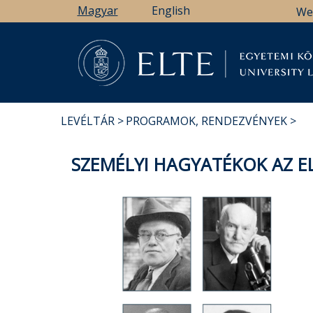
Ugrás
Magyar
English
We
a
tartalomra
Könyv
LEVÉLTÁR
PROGRAMOK, RENDEZVÉNYEK
MORZSA
SZEMÉLYI HAGYATÉKOK AZ E