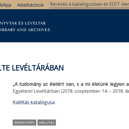
bApp
Adatbázisok
tár
Kutatástámogatás
Levéltár
Támogatás
LTE LEVÉLTÁRÁBAN
„A tudomány az életért van, s a mi életünk legyen 
Egyetemi Levéltárban (2018. szeptember 14. – 2018. d
Kiállítás katalógusa
RENDEZVÉNY
KIÁLLÍTÁS