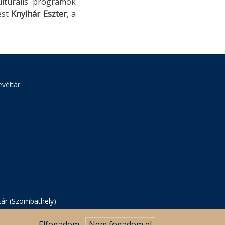
ulturális programok
ést
Knyihár Eszter
, a
véltár
tár (Szombathely)
Elfogadom
Nem fogadom el