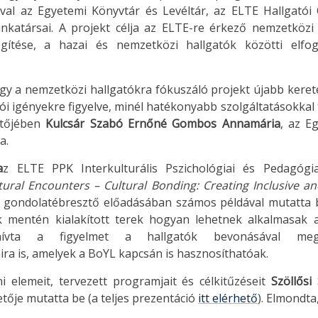
val az Egyetemi Könyvtár és Levéltár, az ELTE Hallgató
nkatársai. A projekt célja az ELTE-re érkező nemzetközi h
egítése, a hazai és nemzetközi hallgatók közötti elfo
y a nemzetközi hallgatókra fókuszáló projekt újabb keret
tói igényekre figyelve, minél hatékonyabb szolgáltatásokka
ntőjében
Kulcsár Szabó Ernőné Gombos Annamária
, az E
a.
a
z ELTE PPK Interkulturális Pszichológiai és Pedagógi
ltural Encounters – Cultural Bonding: Creating Inclusive a
 gondolatébresztő előadásában számos példával mutatta 
 mentén kialakított terek hogyan lehetnek alkalmasak a
Felhívta a figyelmet a hallgatók bevonásával me
ira is, amelyek a BoYL kapcsán is hasznosíthatóak.
 elemeit, tervezett programjait és célkitűzéseit
Szöllősi 
etője mutatta be (a teljes prezentáció
itt elérhető
). Elmondta