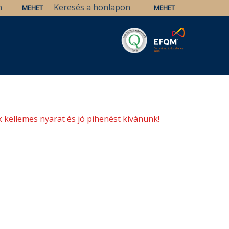
Savaria
Örökség
ELTE Könyvtárak
 kellemes nyarat és jó pihenést kívánunk!