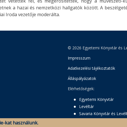
etet vetettek fel, és megerősítették, hogy a művészeti-k
etnek a hazai és nemzetközi hallgatók között. A beszélget
ai Iroda vezetője moderálta.
© 2026 Egyetemi Könyvtár és Le
Impresszum
Adatkezelési tájékoztatók
Álláspályázatok
Elérhetőségek:
Egyetemi Könyvtár
Levéltár
Savaria Könyvtár és Levél
e-kat használunk.