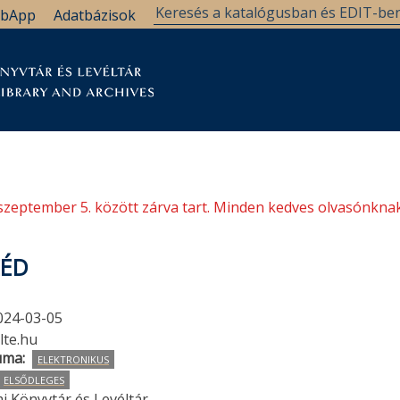
bApp
Adatbázisok
tár
Kutatástámogatás
Levéltár
Támogatás
szeptember 5. között zárva tart. Minden kedves olvasónknak
ZÉD
024-03-05
lte.hu
uma
ELEKTRONIKUS
ELSŐDLEGES
i Könyvtár és Levéltár