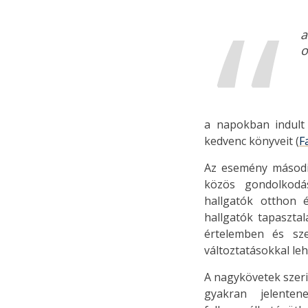
a
o
a napokban indult
kedvenc könyveit (
F
Az esemény második
közös gondolkodá
hallgatók otthon 
hallgatók tapasztal
értelemben és sze
változtatásokkal l
A nagykövetek szeri
gyakran jelente