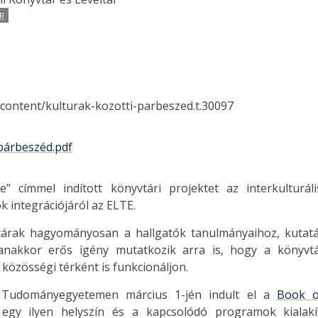
R
/content/kulturak-kozotti-parbeszed.t.30097
 párbeszéd.pdf
” címmel indított könyvtári projektet az interkulturá
k integrációjáról az ELTE.
árak hagyományosan a hallgatók tanulmányaihoz, kutatá
anakkor erős igény mutatkozik arra is, hogy a könyvtár
 közösségi térként is funkcionáljon.
 Tudományegyetemen március 1-jén indult el a
Book o
egy ilyen helyszín és a kapcsolódó programok kialak