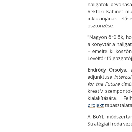
hallgatók bevonásá
Rektori Kabinet mu
inklúziójának elős
ösztönzése.
"Nagyon örülök, hog
a könyvtár a hallga
– emelte ki köszö
Levéltár főigazgatój
Endrődy Orsolya, 
adjunktusa
Intercu
for the Future
című
kreatív szempontok
kialakítására. 
projekt
tapasztalata
A BoYL módszertani
Stratégiai Iroda vez