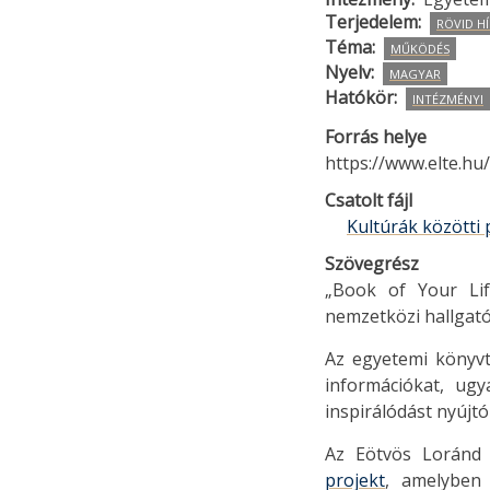
Terjedelem
RÖVID HÍ
Téma
MŰKÖDÉS
Nyelv
MAGYAR
Hatókör
INTÉZMÉNYI
Forrás helye
https://www.elte.hu
Csatolt fájl
Kultúrák közötti
Szövegrész
„Book of Your Life
nemzetközi hallgató
Az egyetemi könyvt
információkat, ugy
inspirálódást nyújtó
Az Eötvös Loránd
projekt
, amelyben 