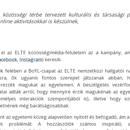
 közösségi térbe tervezett kulturális és társasági
nline aktivitásokkal is készülnek,
 el az ELTE közösségimédia-felületein az a kampány, am
acebook
,
Instagram
) keresik.
 felében a BoYL-csapat az ELTE nemzetközi hallgatói nag
sra, ők ugyanis fontos szerepet játszanak abban, 
érezzék magukat az egyetemen. A beszélgetés vezérfo
atai adták arról, hogy mennyire érzik magukénak az egyet
mélyes interakciók szempontjából is), illetve hogy e
ehetnének még barátságosabbak.
nt az egyetemi közeg alapvetően nyitott és befogadó, ám a
nek problémát. A hozzászólók számos inspiráló, a