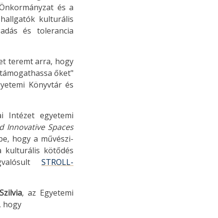
i Önkormányzat és a
allgatók kulturális
gadás és tolerancia
et teremt arra, hogy
l támogathassa őket"
gyetemi Könyvtár és
ai Intézet egyetemi
nd Innovative Spaces
be, hogy a művészi-
 kulturális kötődés
gvalósult
STROLL-
Szilvia
, az Egyetemi
, hogy