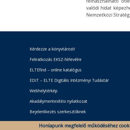
felhasználható ötl
valódi hidat képezh
Nemzetközi Stratégi
Kérdezze a könyvtárost!
Feliratkozás EKSZ-hírlevélre
ELTEfind – online katalógus
EDIT – ELTE Digitális Intézményi Tudástár
Webhelytérkép
Akadálymentesítési nyilatkozat
Bejelentkezés szerkesztőknek
Honlapunk megfelelő működéséhez cooki