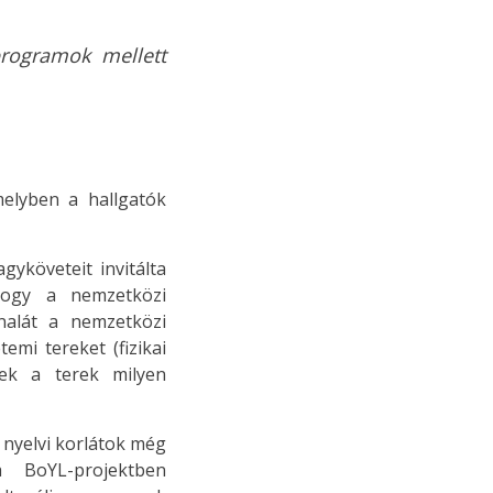
 programok mellett
elyben a hallgatók
yköveteit invitálta
hogy a nemzetközi
nalát a nemzetközi
emi tereket (fizikai
zek a terek milyen
 nyelvi korlátok még
 BoYL-projektben