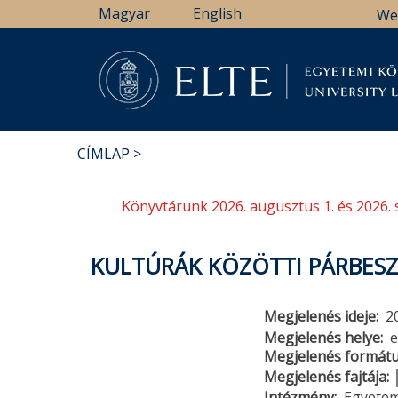
Ugrás
Magyar
English
We
a
tartalomra
Könyv
CÍMLAP
MORZSA
Könyvtárunk 2026. augusztus 1. és 2026. 
KULTÚRÁK KÖZÖTTI PÁRBES
Megjelenés ideje
2
Megjelenés helye
e
Megjelenés formát
Megjelenés fajtája
Intézmény
Egyetem