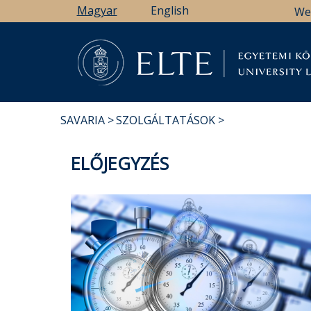
Ugrás
Magyar
English
We
a
tartalomra
Könyv
SAVARIA
SZOLGÁLTATÁSOK
MORZSA
ELŐJEGYZÉS