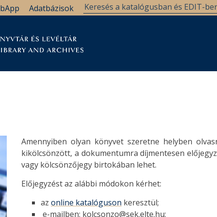
bApp
Adatbázisok
tár
Kutatástámogatás
Levéltár
Támogatás
Amennyiben olyan könyvet szeretne helyben olvas
kikölcsönzött, a dokumentumra díjmentesen előjegyzé
vagy kölcsönzőjegy birtokában lehet.
Előjegyzést az alábbi módokon kérhet:
az
online katalóguson
keresztül;
e-mailben: kolcsonzo@sek.elte.hu;