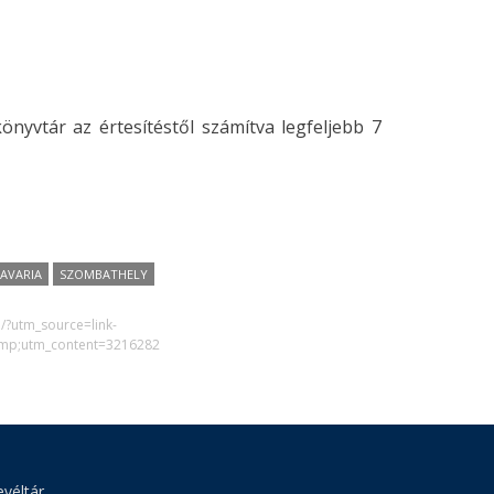
nyvtár az értesítéstől számítva legfeljebb 7
SAVARIA
SZOMBATHELY
1/?utm_source=link-
mp;utm_content=3216282
véltár