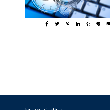
Kérdezze a könyvtárost!