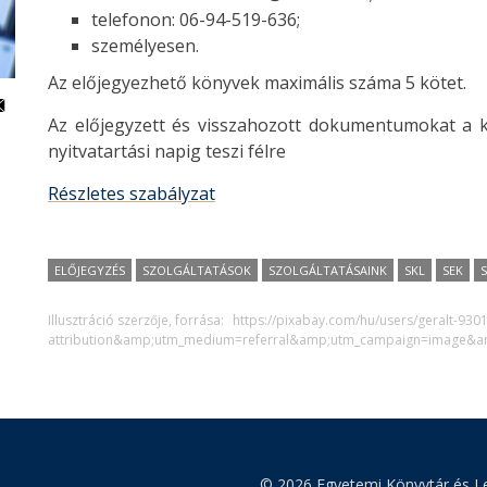
telefonon: 06-94-519-636;
személyesen.
Az előjegyezhető könyvek maximális száma 5 kötet.
Az előjegyzett és visszahozott dokumentumokat a kö
nyitvatartási napig teszi félre
Részletes szabályzat
ELŐJEGYZÉS
SZOLGÁLTATÁSOK
SZOLGÁLTATÁSAINK
SKL
SEK
Illusztráció szerzője, forrása:
https://pixabay.com/hu/users/geralt-930
attribution&amp;utm_medium=referral&amp;utm_campaign=image&a
© 2026 Egyetemi Könyvtár és Le