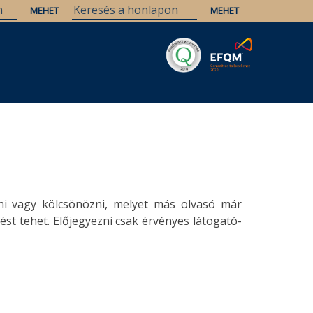
Savaria
Örökség
ELTE Könyvtárak
ni vagy kölcsönözni, melyet más olvasó már
st tehet. Előjegyezni csak érvényes látogató-