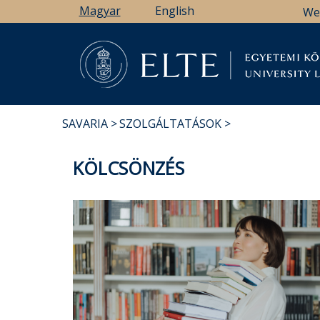
Ugrás
Magyar
English
We
a
tartalomra
Könyv
SAVARIA
SZOLGÁLTATÁSOK
MORZSA
KÖLCSÖNZÉS