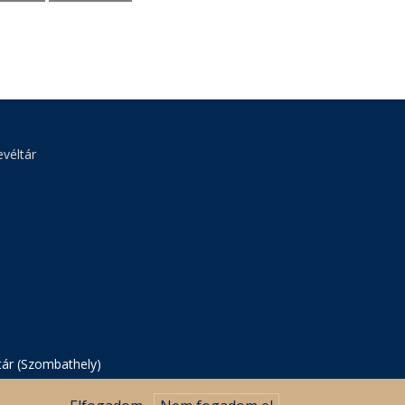
véltár
tár (Szombathely)