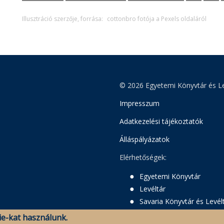
Illusztráció szerzője, forrása:
cottonbro fotója a Pexels oldaláról
© 2026 Egyetemi Könyvtár és Le
Impresszum
Adatkezelési tájékoztatók
Álláspályázatok
Elérhetőségek:
Egyetemi Könyvtár
Levéltár
Savaria Könyvtár és Levél
e-kat használunk.