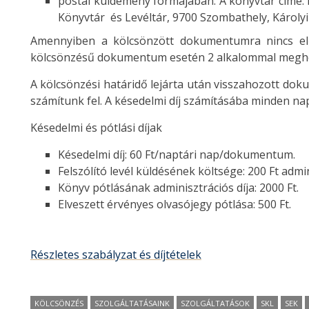
postai küldemény formájában. A könyvtár címe:
Könyvtár és Levéltár, 9700 Szombathely, Károlyi
Amennyiben a kölcsönzött dokumentumra nincs elő
kölcsönzésű dokumentum esetén 2 alkalommal megh
A kölcsönzési határidő lejárta után visszahozott do
számítunk fel. A késedelmi díj számításába minden nap
Késedelmi és pótlási díjak
Késedelmi díj: 60 Ft/naptári nap/dokumentum.
Felszólító levél küldésének költsége: 200 Ft admin
Könyv pótlásának adminisztrációs díja: 2000 Ft.
Elveszett érvényes olvasójegy pótlása: 500 Ft.
Részletes szabályzat és díjtételek
KÖLCSÖNZÉS
SZOLGÁLTATÁSAINK
SZOLGÁLTATÁSOK
SKL
SEK