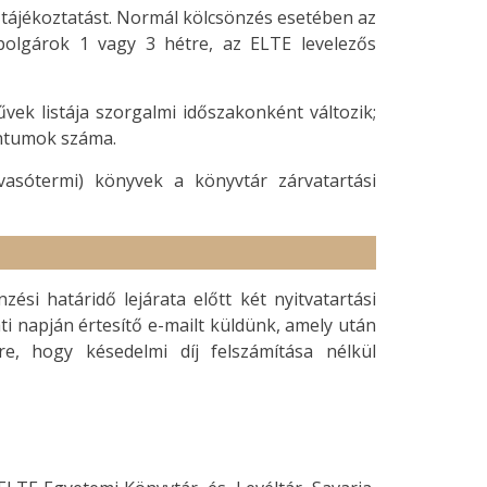
 tájékoztatást. Normál kölcsönzés esetében az
polgárok 1 vagy 3 hétre, az ELTE levelezős
vek listája szorgalmi időszakonként változik;
ntumok száma.
vasótermi) könyvek a könyvtár zárvatartási
si határidő lejárata előtt két nyitvatartási
ti napján értesítő e-mailt küldünk, amely után
e, hogy késedelmi díj felszámítása nélkül