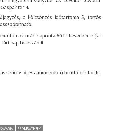
 ELTE Egyetemi Könyvtár és Levéltár Savaria
 Gáspár tér 4.
jegyzés, a kölcsönzés időtartama 5, tartós
osszabbítható.
kumentumok után naponta 60 Ft késedelmi díjat
tári nap beleszámít.
isztrációs díj + a mindenkori bruttó postai díj.
SAVARIA
SZOMBATHELY