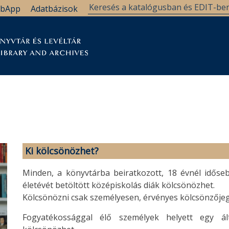
bApp
Adatbázisok
tár
Kutatástámogatás
Levéltár
Támogatás
Ki kölcsönözhet?
Minden, a könyvtárba beiratkozott, 18 évnél idősebb
életévét betöltött középiskolás diák kölcsönözhet.
Kölcsönözni csak személyesen, érvényes kölcsönzőjeg
Fogyatékossággal élő személyek helyett egy ál