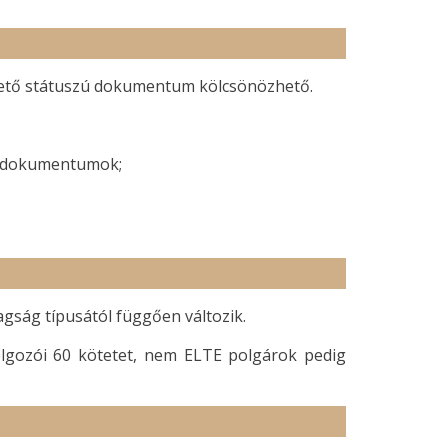
ető státuszú dokumentum kölcsönözhető.
ő dokumentumok;
ság típusától függően változik.
olgozói 60 kötetet, nem ELTE polgárok pedig