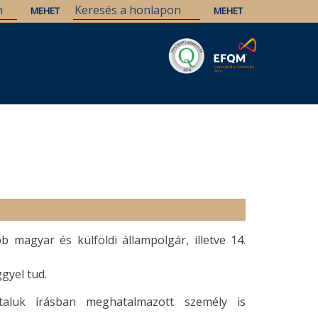
Savaria
Örökség
ELTE Könyvtárak
 magyar és külföldi állampolgár, illetve 14.
gyel tud.
taluk írásban meghatalmazott személy is