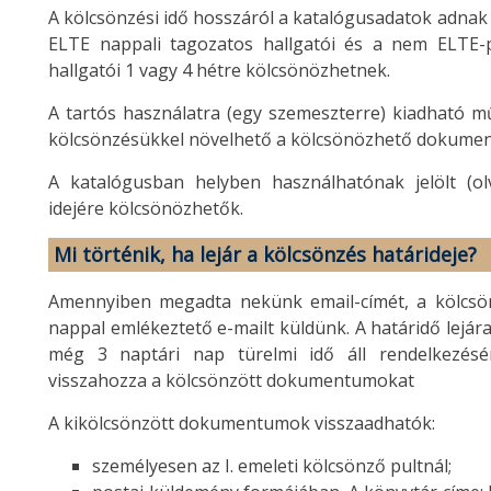
A kölcsönzési idő hosszáról a katalógusadatok adnak
ELTE nappali tagozatos hallgatói és a nem ELTE-
hallgatói 1 vagy 4 hétre kölcsönözhetnek.
A tartós használatra (egy szemeszterre) kiadható mű
kölcsönzésükkel növelhető a kölcsönözhető dokume
A katalógusban helyben használhatónak jelölt (ol
idejére kölcsönözhetők.
Mi történik, ha lejár a kölcsönzés határideje?
Amennyiben megadta nekünk email-címét, a kölcsönzé
nappal emlékeztető e-mailt küldünk. A határidő lejára
még 3 naptári nap türelmi idő áll rendelkezésér
visszahozza a kölcsönzött dokumentumokat
A kikölcsönzött dokumentumok visszaadhatók:
személyesen az I. emeleti kölcsönző pultnál;