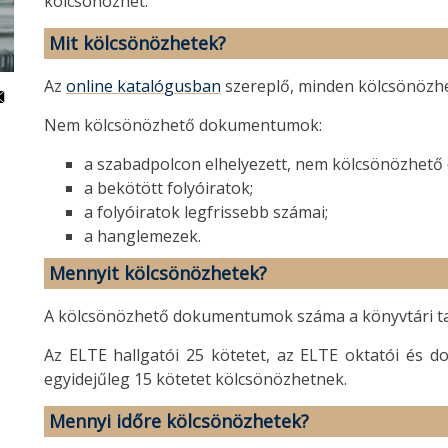
kölcsönözhet.
Mit kölcsönözhetek?
Az
online katalógusban
szereplő, minden kölcsönözh
Nem kölcsönözhető dokumentumok:
a szabadpolcon elhelyezett, nem kölcsönözhet
a bekötött folyóiratok;
a folyóiratok legfrissebb számai;
a hanglemezek.
Mennyit kölcsönözhetek?
A kölcsönözhető dokumentumok száma a könyvtári tag
Az ELTE hallgatói 25 kötetet, az ELTE oktatói és d
egyidejűleg 15 kötetet kölcsönözhetnek.
Mennyi időre kölcsönözhetek?