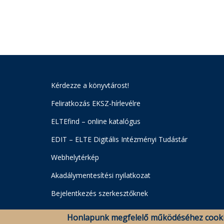
Kérdezze a könyvtárost!
Feliratkozás EKSZ-hírlevélre
ELTEfind – online katalógus
EDIT – ELTE Digitális Intézményi Tudástár
Webhelytérkép
Akadálymentesítési nyilatkozat
Bejelentkezés szerkesztőknek
Honlapunk megfelelő működéséhez cooki