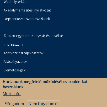
Webhelytérkép
Akadálymentesítési nyilatkozat
Bejelentkezés szerkesztőknek
© 2026 Egyetemi Könyvtár és Levéltár
Impresszum
Adatkezelési tájékoztatók
Álláspályázatok
Elérhetőségek:
Egyetemi Könyvtár
Honlapunk megfelelő működéséhez cookie-kat
Levéltár
használunk.
Savaria Könyvtár és Levéltár (Szombathely)
More info
Elfogadom
Nem fogadom el