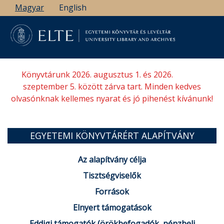
Ugrás
Magyar
English
a
tartalomra
Könyvtárunk 2026. augusztus 1. és 2026.
szeptember 5. között zárva tart. Minden kedves
olvasónknak kellemes nyarat és jó pihenést kívánunk!
EGYETEMI KÖNYVTÁRÉRT ALAPÍTVÁNY
Az alapítvány célja
Tisztségviselők
Források
Elnyert támogatások
Eddigi támogatók (örökbefogadók, pénzbeli