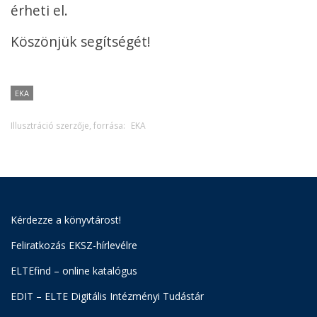
érheti el.
Köszönjük segítségét!
EKA
Illusztráció szerzője, forrása:
EKA
Kérdezze a könyvtárost!
Feliratkozás EKSZ-hírlevélre
ELTEfind – online katalógus
EDIT – ELTE Digitális Intézményi Tudástár