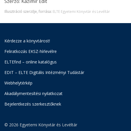
Szerző: Kazimír Edit
Illusztráció szerzője, forrása:
ELTE Egyetemi Könyvtár és Levéltár
Kérdezze a könyvtárost!
Feliratkozás EKSZ-hírlevélre
ELTEfind – online katalógus
EDIT – ELTE Digitális Intézményi Tudástár
Webhelytérkép
Akadálymentesítési nyilatkozat
Bejelentkezés szerkesztőknek
© 2026 Egyetemi Könyvtár és Levéltár