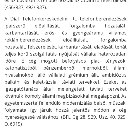
és az udvaron is rendbe hozták az ottani fali készüléket
(456/937, 492/ 937).
A Dial Telefonkereskedelmi Rt. telefonberendezések
iparszerű előállítását, forgalomba hozatalát,
karbantartását, erős- és gyengeáramú villamos
reklámberendezések előállítását, forgalomba
hozatalát, felszerelését, karbantartását, eladását, tehát
teljes körű szolgáltatás nyújtását vállalta határozatlan
időre. E cég mögött befolyásos piaci tényezők,
katonatisztből, pénzemberből, mérnökből, állami
hivatalnokból álló vállalati grémium állt, ambiciózus
balkáni és kelet-ázsiai távlati tervekkel. Ezeket az
igazgatótanács által melengetett távlati terveket
kívánták komoly állami megbízásokkal megalapozni. Az
egyetemszerte fellendülő modernizálás belső, műszaki
folyamata így járult hozzá jelentős módon a cég
nyereségessé válásához. (BFL Cg 28. 529, Usz. 40. 925,
O. 6915)