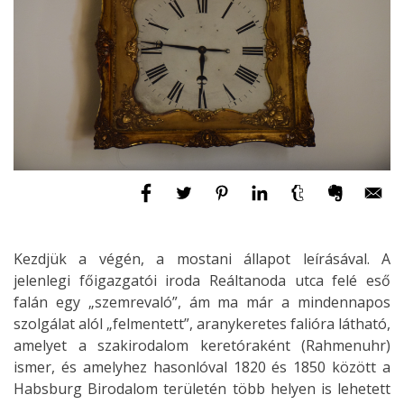
Kezdjük a végén, a mostani állapot leírásával. A
jelenlegi főigazgatói iroda Reáltanoda utca felé eső
falán egy „szemrevaló”, ám ma már a mindennapos
szolgálat alól „felmentett”, aranykeretes falióra látható,
amelyet a szakirodalom keretóraként (Rahmenuhr)
ismer, és amelyhez hasonlóval 1820 és 1850 között a
Habsburg Birodalom területén több helyen is lehetett