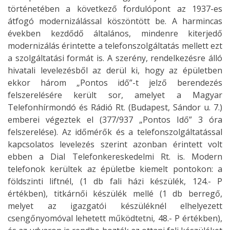
történetében a következő fordulópont az 1937-es
átfogó modernizálással köszöntött be. A harmincas
években kezdődő általános, mindenre kiterjedő
modernizálás érintette a telefonszolgáltatás mellett ezt
a szolgáltatási formát is. A szerény, rendelkezésre álló
hivatali levelezésből az derül ki, hogy az épületben
ekkor három „Pontos idő”-t jelző berendezés
felszerelésére került sor, amelyet a Magyar
Telefonhírmondó és Rádió Rt. (Budapest, Sándor u. 7.)
emberei végeztek el (377/937 „Pontos Idő” 3 óra
felszerelése). Az időmérők és a telefonszolgáltatással
kapcsolatos levelezés szerint azonban érintett volt
ebben a Dial Telefonkereskedelmi Rt. is. Modern
telefonok kerültek az épületbe kiemelt pontokon: a
földszinti liftnél, (1 db fali házi készülék, 124.- P
értékben), titkárnői készülék mellé (1 db berregő,
melyet az igazgatói készüléknél elhelyezett
csengőnyomóval lehetett működtetni, 48.- P értékben),