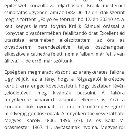
építésszel konzultálva eljárhasson Králik mesternél
csináltatás ügyében, ami az 1882. 06. 17-én írtak szerint
meg is történt: „Folyó év február hó 12.-én 30310 sz. a.
kelt kegyes leirata folytán Králik Sámuel órással a
Könyvtár olvasótermében felállítandó órát Excellentiád
utasítása értelmében elkészíttettem, az óra az
olvasóterem berendezésével teljes összhangban
elkészítve a cathedra felett, nem a falban, már fel is van
állítva.” –, de erről már szóltunk.
Épségben megmaradt viszont az aranykeretes falióra.
Úgy véljük, az a tény, hogy a főigazgatói lakrészbe
került, arra enged következtetni, hogy tisztában lévén
„előéletével” meg kívánták becsülni. A falióra
fenyőkerete viharvert állapota ellenére is őrzi a
korábbi idők nyomait, az óra működőképességéről
mindvégig gondoskodtak. A fenyőkeretbe vésve látható
Megyesi Károly 1806, 1896 (?!?). IV. és Kalla M.
órásmester 1967. 11. javításainak nyoma. Megyesiről