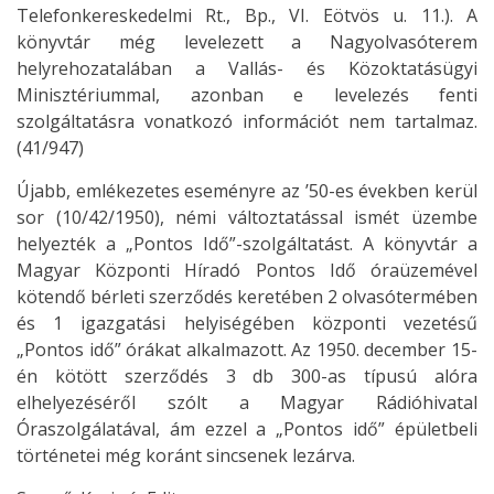
Telefonkereskedelmi Rt., Bp., VI. Eötvös u. 11.). A
könyvtár még levelezett a Nagyolvasóterem
helyrehozatalában a Vallás- és Közoktatásügyi
Minisztériummal, azonban e levelezés fenti
szolgáltatásra vonatkozó információt nem tartalmaz.
(41/947)
Újabb, emlékezetes eseményre az ’50-es években kerül
sor (10/42/1950), némi változtatással ismét üzembe
helyezték a „Pontos Idő”-szolgáltatást. A könyvtár a
Magyar Központi Híradó Pontos Idő óraüzemével
kötendő bérleti szerződés keretében 2 olvasótermében
és 1 igazgatási helyiségében központi vezetésű
„Pontos idő” órákat alkalmazott. Az 1950. december 15-
én kötött szerződés 3 db 300-as típusú alóra
elhelyezéséről szólt a Magyar Rádióhivatal
Óraszolgálatával, ám ezzel a „Pontos idő” épületbeli
történetei még koránt sincsenek lezárva.