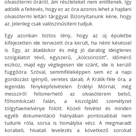
olvasótermi óráról, ám részleteket nem említenek. Így
adódik a feltevés, hogy ez az óra azonos lehet a hajdani
olvasótermi leltári tárggyal. Bizonyítanunk kéne, hogy
az. Jelenleg csak valószínűsíteni tudjuk.
Egy azonban biztos tény, hogy az új épületbe
kifejezetten ide tervezett óra került, ha némi késéssel
is. Egy, az átadáskor és még jó darabig ideiglenes
szolgálatot tévő, egyszerű, „kölcsönzött”, időmérő
eszköz, majd egy véglegesen ide szánt, ide is kerülő
függőóra. Szóval, semmiféleképpen sem ez a napi
gondozást igénylő, veretes darab. A Králik-féle óra, a
legendás fényképfelvételen Erdélyi Mórnál, még
messziről felismerhető az olvasóterem belső,
főhomlokzati falán, a kiszolgáló személyzet
tölgyfaemelvénye fölött. Közeli felvétel és minden
egyéb dokumentáció hiányában pontosabbat nem
tudunk róla, sorsa is homályba vész. A megmaradt
korabeli, hivatali levelezés a következő sorokat