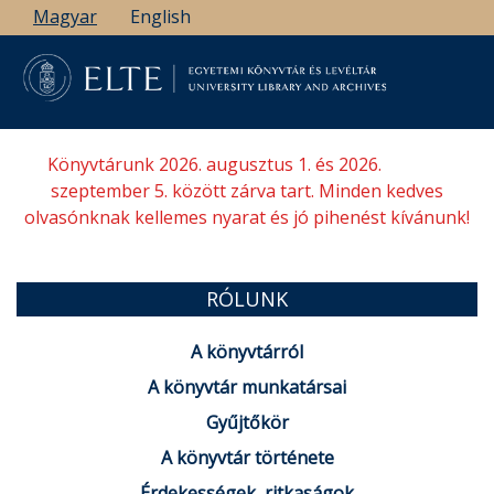
Ugrás
Magyar
English
a
tartalomra
Könyvtárunk 2026. augusztus 1. és 2026.
szeptember 5. között zárva tart. Minden kedves
olvasónknak kellemes nyarat és jó pihenést kívánunk!
RÓLUNK
A könyvtárról
A könyvtár munkatársai
Gyűjtőkör
A könyvtár története
Érdekességek, ritkaságok