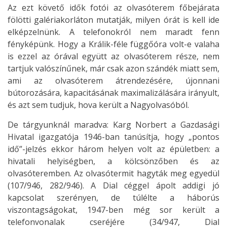
Az ezt követő idők fotói az olvasóterem főbejárata
fölötti galériakorláton mutatják, milyen órát is kell ide
elképzelnünk. A telefonokról nem maradt fenn
fényképünk. Hogy a Králik-féle függőóra volt-e valaha
is ezzel az órával együtt az olvasóterem része, nem
tartjuk valószínűnek, már csak azon szándék miatt sem,
ami az olvasóterem átrendezésére, újonnani
bútorozására, kapacitásának maximalizálására irányult,
és azt sem tudjuk, hova került a Nagyolvasóból.
De tárgyunknál maradva: Karg Norbert a Gazdasági
Hivatal igazgatója 1946-ban tanúsítja, hogy „pontos
idő”-jelzés ekkor három helyen volt az épületben: a
hivatali helyiségben, a kölcsönzőben és az
olvasóteremben. Az olvasótermit hagyták meg egyedül
(107/946, 282/946). A Dial céggel ápolt addigi jó
kapcsolat szerényen, de túlélte a háborús
viszontagságokat, 1947-ben még sor került a
telefonvonalak cseréjére (34/947, Dial