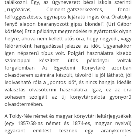
találkozni. Egy, az úgynevezett bécsi iskola szerinti
„rugózáras, Clement-gátszerkezetes, fonal-
felfüggesztéses, egynapos lejáratú ingás óra. Óratokja
fenyő alapon bearanyozott gipsz blondel”. (Uri Gábor
közlése) Ezt a példányt megrendelésre gyártották olyan
helyre, ahova nem kellett ütős óra, hogy negyed-, vagy
félóránként hangadással jelezze az időt. Ugyanakkor
igen népszerű típus volt. Polgári használatra kisebb
számlappal készített ütős példányai voltak
forgalomban. Az Egyetemi Könyvtáré azonban
olvasóterem számára készült, távolról is jól látható, jól
leolvasható róla a „pontos idő”, és nincs hangja. Ideális
választás olvasótermi használatra. Igaz, ez az óra
sohasem szolgált az új könyvtárpalota gyönyörű
olvasótermében.
A Toldy-féle német és magyar könyvtári leltárjegyzékek
(egy 1857/58-as német és 1874-es, magyar nyelvű)
egyaránt említést tesznek egy aranykeretes