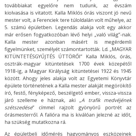
továbbiakat egyelőre nem tudunk, az évszám
kiolvasása is vitatott. Kalla Miklós órás viszont jó nevű
mester volt, a Ferenciek tere túloldalán volt műhelye, az
5. számú épületben. Legendás alakja volt egy akkor
már erősen fogyatkozóban lévő helyi „való világ”-nak.
Kalla mester azonban másért is megérdemli
figyelmünket, személyét számontartották. Ld. „MAGYAR
KITÜNTETÉSGYŰJTÉS ÚTTÖRŐI” Kalla Miklós, órás,
osztrák-magyar kitüntetések 1700 évek közepétől
1918-ig, a Magyar Királyság kitünteté­sei 1922 és 1945
között. Ahogy jeles alakja volt az Egyetemi Könyvtár
épülete történetének a Kalla mester alakját megörökítő
író, festő, fényképező, beszélgető ember, vissza-vissza
járó szelleme e háznak, aki „
A trafik medvéjének
szétszedése
” címmel rajzolt gyönyörű portrét az
órásmesterről. A falióra ma is kiválóan jelezné az időt,
ha szükség mutatkozna rá.
Az épületbeli időmérés hagyományos eszközeinek