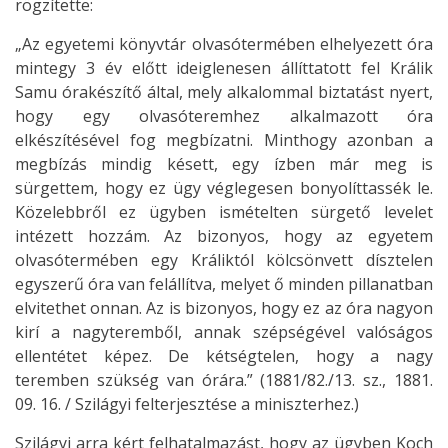
rögzítette:
„Az egyetemi könyvtár olvasótermében elhelyezett óra
mintegy 3 év előtt ideiglenesen állíttatott fel Králik
Samu órakészítő által, mely alkalommal biztatást nyert,
hogy egy olvasóteremhez alkalmazott óra
elkészítésével fog megbízatni. Minthogy azonban a
megbízás mindig késett, egy ízben már meg is
sürgettem, hogy ez ügy véglegesen bonyolíttassék le.
Közelebbről ez ügyben ismételten sürgető levelet
intézett hozzám. Az bizonyos, hogy az egyetem
olvasótermében egy Králiktól kölcsönvett dísztelen
egyszerű óra van felállítva, melyet ő minden pillanatban
elvitethet onnan. Az is bizonyos, hogy ez az óra nagyon
kirí a nagyteremből, annak szépségével valóságos
ellentétet képez. De kétségtelen, hogy a nagy
teremben szükség van órára.” (1881/82./13. sz., 1881.
09. 16. / Szilágyi felterjesztése a miniszterhez.)
Szilágyi arra kért felhatalmazást, hogy az ügyben Koch