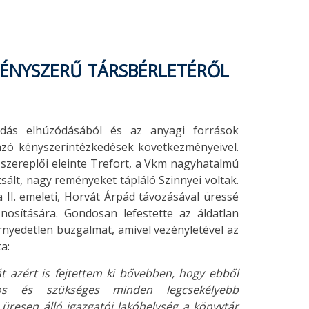
KÉNYSZERŰ TÁRSBÉRLETÉRŐL
dás elhúzódásából és az anyagi források
zó kényszerintézkedések következményeivel.
szereplői eleinte Trefort, a Vkm nagyhatalmú
ált, nagy reményeket tápláló Szinnyei voltak.
 II. emeleti, Horvát Árpád távozásával üressé
znosítására. Gondosan lefestette az áldatlan
ernyedetlen buzgalmat, amivel vezényletével az
a:
t azért is fejtettem ki bővebben, hogy ebből
tos és szükséges minden legcsekélyebb
resen álló igazgatói lakóhelység a könyvtár