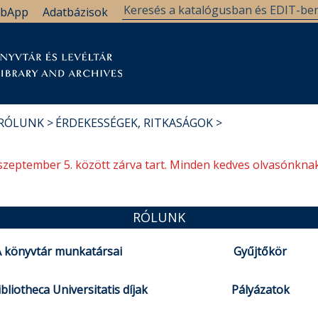
bApp
Adatbázisok
tár
Kutatástámogatás
Levéltár
Támogatás
 RÓLUNK
ÉRDEKESSÉGEK, RITKASÁGOK
szeptember 5. között zárva tart. Minden kedves olvasónknak
RÓLUNK
 könyvtár munkatársai
Gyűjtőkör
bliotheca Universitatis díjak
Pályázatok