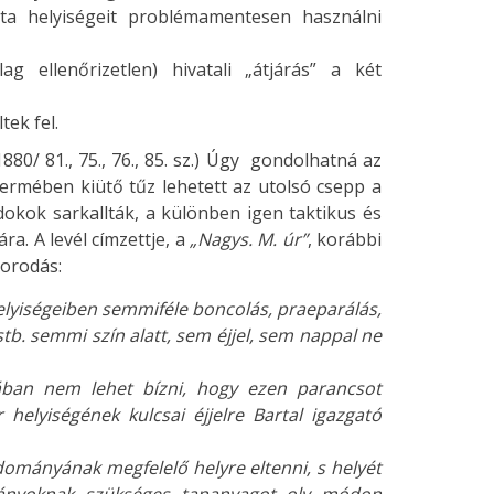
 helyiségeit problémamentesen használni
ag ellenőrizetlen) hivatali „átjárás” a két
ek fel.
80/ 81., 75., 76., 85. sz.) Úgy gondolhatná az
rmében kiütő tűz lehetett az utolsó csepp a
okok sarkallták, a különben igen taktikus és
a. A levél címzettje, a
„Nagys. M. úr”
, korábbi
borodás:
elyiségeiben semmiféle boncolás, praeparálás,
tb. semmi szín alatt, sem éjjel, sem nappal ne
ban nem lehet bízni, hogy ezen parancsot
 helyiségének kulcsai éjjelre Bartal igazgató
dományának megfelelő helyre eltenni, s helyét