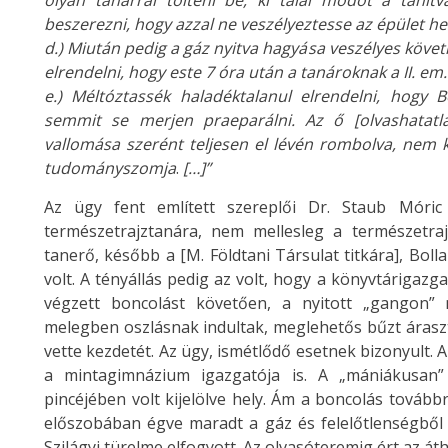
olyan tanárral tölteni be, ki talál módot a tan
beszerezni, hogy azzal ne veszélyeztesse az épület hel
d.) Miután pedig a gáz nyitva hagyása veszélyes köv
elrendelni, hogy este 7 óra után a tanároknak a II. em
e.) Méltóztassék haladéktalanul elrendelni, hogy 
semmit se merjen praeparálni. Az ő [olvashatatl
vallomása szerént teljesen el lévén rombolva, nem 
tudományszomja
.
[…]”
Az ügy fent említett szereplői Dr. Staub Móric
természetrajztanára, nem mellesleg a természetrajzi
tanerő, később a [M. Földtani Társulat titkára], Boll
volt. A tényállás pedig az volt, hogy a könyvtárigazga
végzett boncolást követően, a nyitott „gangon”
melegben oszlásnak indultak, meglehetős bűzt árasztv
vette kezdetét. Az ügy, ismétlődő esetnek bizonyult.
a mintagimnázium igazgatója is. A „mániákusan
pincéjében volt kijelölve hely. Ám a boncolás továbbr
előszobában égve maradt a gáz és felelőtlenségből
Szilágyi türelme elfogyott. Az olvasóteremig ért az át