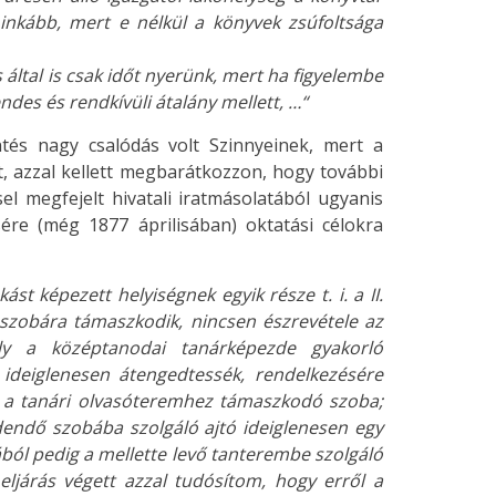
nkább, mert e nélkül a könyvek zsúfoltsága
által is csak időt nyerünk, mert ha figyelembe
ndes és rendkívüli átalány mellett, …“
tés nagy csalódás volt Szinnyeinek, mert a
 azzal kellett megbarátkozzon, hogy további
el megfejelt hivatali iratmásolatából ugyanis
re (még 1877 áprilisában) oktatási célokra
ást képezett helyiségnek egyik része t. i. a II.
szobára támaszkodik, nincsen észrevétele az
ly a középtanodai tanárképezde gyakorló
 ideiglenesen átengedtessék, rendelkezésére
 a tanári olvasóteremhez támaszkodó szoba;
ndő szobába szolgáló ajtó ideiglenesen egy
ából pedig a mellette levő tanterembe szolgáló
 eljárás végett azzal tudósítom, hogy erről a