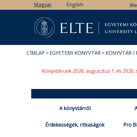
Ugrás
Magyar
English
We
a
tartalomra
Könyv
CÍMLAP
EGYETEMI KÖNYVTÁR
KÖNYVTÁR /
MORZSA
Könyvtárunk 2026. augusztus 1. és 2026. 
A könyvtárról
A
Érdekességek, ritkaságok
Pro Bi