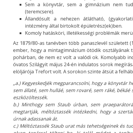
Sem a könyvtár, sem a gimnázium nem tudta
(teremcsere).
Állandósult a nehezen átlátható, (gyakorlatil
intézmény által birtokolt épületrész(ek)ben.
Komoly hatásköri, illetékességi problémák merült
Az 1879/80-as tanévben több panaszlevél született (18
ember, hogy a mintagimnázium ötödik osztályának te
pohárban, de nem ez volt a valódi ok. Komolyabb ind
óvatos Szilágyit május 24-én indulatos sorok megírásár
elöljárója Trefort volt. A sorokon szinte átsüt a felhá
„a.) Kegyeskedjék megparancsolni, hogy a könyvtár h
sem állaté, sem hulláé, sem rovaré, sem ráké, békáé s
eszközöltessék.
b.) Minthogy sem Staub úrban, sem praeparátorá
megtartják, méltóztassék intézkedni, hogy a szertár
úrnak adassanak át.
c.) Méltóztassék Staub urat más tehetségeinek és tu