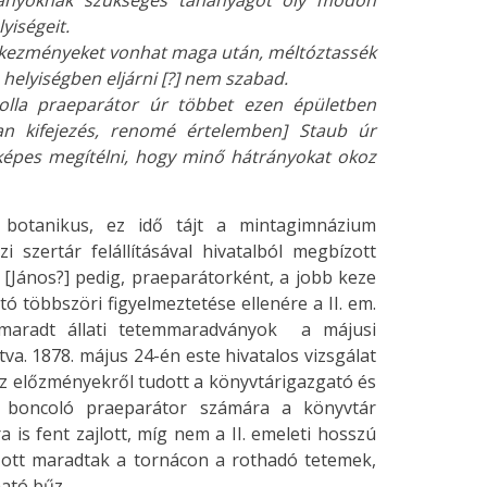
ítványoknak szükséges tananyagot oly módon
yiségeit.
etkezményeket vonhat maga után, méltóztassék
. helyiségben eljárni [?] nem szabad.
Bolla praeparátor úr többet ezen épületben
an kifejezés, renomé értelemben] Staub úr
képes megítélni, hogy minő hátrányokat okoz
 botanikus, ez idő tájt a mintagimnázium
 szertár felállításával hivatalból megbízott
a [János?] pedig, praeparátorként, a jobb keze
tó többszöri figyelmeztetése ellenére a II. em.
 maradt állati tetemmaradványok a májusi
a. 1878. május 24-én este hivatalos vizsgálat
 Az előzményekről tudott a könyvtárigazgató és
” boncoló praeparátor számára a könyvtár
a is fent zajlott, míg nem a II. emeleti hosszú
 ott maradtak a tornácon a rothadó tetemek,
ható bűz.