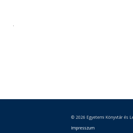
.
© 2026 Egyetemi Könyvtár és Le
Impresszum