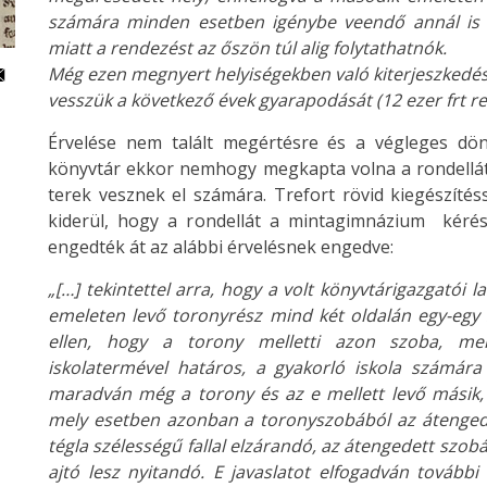
számára minden esetben igénybe veendő annál is i
miatt a rendezést az őszön túl alig folytathatnók.
Még ezen megnyert helyiségekben való kiterjeszkedés 
vesszük a következő évek gyarapodását (12 ezer frt re
Érvelése nem talált megértésre és a végleges dön
könyvtár ekkor nemhogy megkapta volna a rondellát,
terek vesznek el számára. Trefort rövid kiegészítéss
kiderül, hogy a rondellát a mintagimnázium kérésé
engedték át az alábbi érvelésnek engedve:
„[…] tekintettel arra, hogy a volt könyvtárigazgatói lak
emeleten levő toronyrész mind két oldalán egy-egy 
ellen, hogy a torony melletti azon szoba, me
iskolatermével határos, a gyakorló iskola számára
maradván még a torony és az e mellett levő másik,
mely esetben azonban a toronyszobából az átengede
tégla szélességű fallal elzárandó, az átengedett szob
ajtó lesz nyitandó. E javaslatot elfogadván további