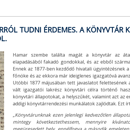
RRÓL TUDNI ÉRDEMES. A KÖNYVTÁR 
L.
Hamar szembe találta magát a könyvtár az áta
elapadásából fakadó gondokkal, és az ebből szárma
Ennek az 1877-ben kezdődő hivatali ügyintézésnek a 
főnöke és az ekkora már ideiglenes igazgatóvá avanzs
Utóbbi 1877 májusában tett javaslatot felettesének a
vált igazgatói lakrész könyvtári célra történő has
könyvtári állapotokat, a helyszűkét, valamint azt az 
addigi könyvtárrendezési munkálatok zajlódtak. Ezt írt
„Könyvtárunknak ezen jelenlegi kedvezőtlen állapotá
mintegy következtethessem, mennyire kívána
megüresedett hely, ennélfogva a második emeleten ü