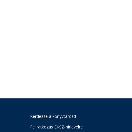
Kérdezze a könyvtárost!
Feliratkozás EKSZ-hírlevélre