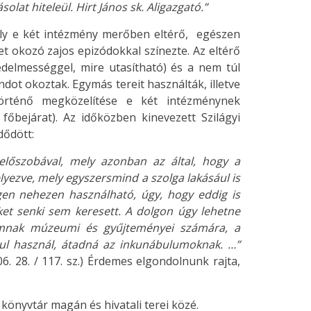
lat hiteleül. Hirt János sk. Aligazgató.”
mely e két intézmény merőben eltérő, egészen
t okozó zajos epizódokkal színezte. Az eltérő
gedelmességgel, mire utasítható) és a nem túl
dot okoztak. Egymás tereit használták, illetve
történő megközelítése e két intézménynek
 főbejárat). Az időközben kinevezett Szilágyi
dődött:
előszobával, mely azonban az által, hogy a
lyezve, mely egyszersmind a szolga lakásául is
 igen nehezen használható, úgy, hogy eddig is
et senki sem keresett. A dolgon úgy lehetne
umnak múzeumi és gyűjteményei számára, a
ul használ, átadná az inkunábulumoknak. …”
06. 28. / 117. sz.) Érdemes elgondolnunk rajta,
 könyvtár magán és hivatali terei közé.