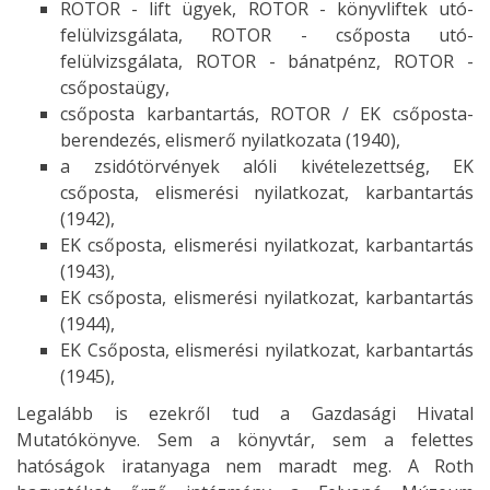
ROTOR - lift ügyek, ROTOR - könyvliftek utó-
felülvizsgálata, ROTOR - csőposta utó-
felülvizsgálata, ROTOR - bánatpénz, ROTOR -
csőpostaügy,
csőposta karbantartás, ROTOR / EK csőposta-
berendezés, elismerő nyilatkozata (1940),
a zsidótörvények alóli kivételezettség, EK
csőposta, elismerési nyilatkozat, karbantartás
(1942),
EK csőposta, elismerési nyilatkozat, karbantartás
(1943),
EK csőposta, elismerési nyilatkozat, karbantartás
(1944),
EK Csőposta, elismerési nyilatkozat, karbantartás
(1945),
Legalább is ezekről tud a Gazdasági Hivatal
Mutatókönyve. Sem a könyvtár, sem a felettes
hatóságok iratanyaga nem maradt meg. A Roth