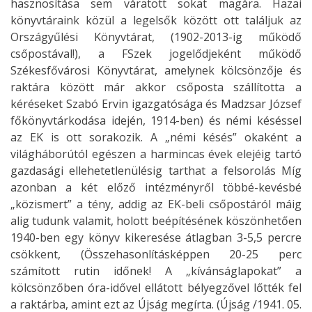
hasznosítása sem váratott sokat magára. Hazai
könyvtáraink közül a legelsők között ott találjuk az
Országyűlési Könyvtárat, (1902-2013-ig működő
csőpostával!), a FSzek jogelődjeként működő
Székesfővárosi Könyvtárat, amelynek kölcsönzője és
raktára között már akkor csőposta szállította a
kéréseket Szabó Ervin igazgatósága és Madzsar József
főkönyvtárkodása idején, 1914-ben) és némi késéssel
az EK is ott sorakozik. A „némi késés” okaként a
világháborútól egészen a harmincas évek elejéig tartó
gazdasági ellehetetlenülésig tarthat a felsorolás Míg
azonban a két előző intézményről többé-kevésbé
„közismert” a tény, addig az EK-beli csőpostáról máig
alig tudunk valamit, holott beépítésének köszönhetően
1940-ben egy könyv kikeresése átlagban 3-5,5 percre
csökkent, (Összehasonlításképpen 20-25 perc
számított rutin időnek! A „kívánságlapokat” a
kölcsönzőben óra-idővel ellátott bélyegzővel lőtték fel
a raktárba, amint ezt az Újság megírta. (Újság /1941. 05.