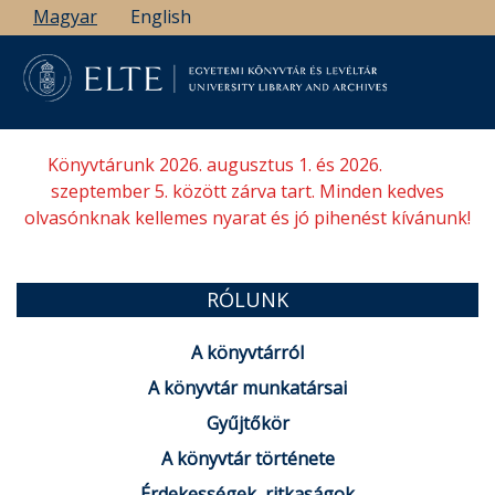
Ugrás
Magyar
English
a
tartalomra
Könyvtárunk 2026. augusztus 1. és 2026.
szeptember 5. között zárva tart. Minden kedves
olvasónknak kellemes nyarat és jó pihenést kívánunk!
RÓLUNK
A könyvtárról
A könyvtár munkatársai
Gyűjtőkör
A könyvtár története
Érdekességek, ritkaságok