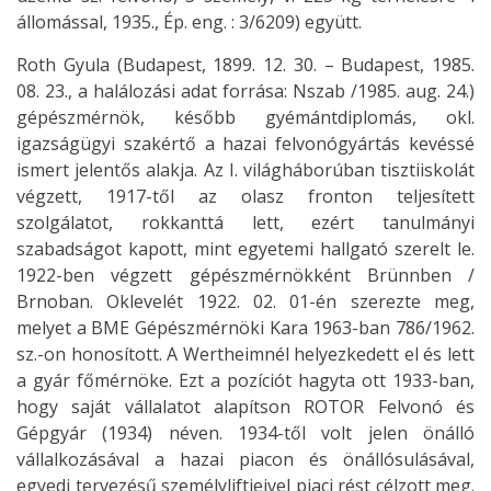
állomással, 1935., Ép. eng. : 3/6209) együtt.
Roth Gyula (Budapest, 1899. 12. 30. – Budapest, 1985.
08. 23., a halálozási adat forrása: Nszab /1985. aug. 24.)
gépészmérnök, később gyémántdiplomás, okl.
igazságügyi szakértő a hazai felvonógyártás kevéssé
ismert jelentős alakja. Az I. világháborúban tisztiiskolát
végzett, 1917-től az olasz fronton teljesített
szolgálatot, rokkanttá lett, ezért tanulmányi
szabadságot kapott, mint egyetemi hallgató szerelt le.
1922-ben végzett gépészmérnökként Brünnben /
Brnoban. Oklevelét 1922. 02. 01-én szerezte meg,
melyet a BME Gépészmérnöki Kara 1963-ban 786/1962.
sz.-on honosított. A Wertheimnél helyezkedett el és lett
a gyár főmérnöke. Ezt a pozíciót hagyta ott 1933-ban,
hogy saját vállalatot alapítson ROTOR Felvonó és
Gépgyár (1934) néven. 1934-től volt jelen önálló
vállalkozásával a hazai piacon és önállósulásával,
egyedi tervezésű személyliftjeivel piaci rést célzott meg.