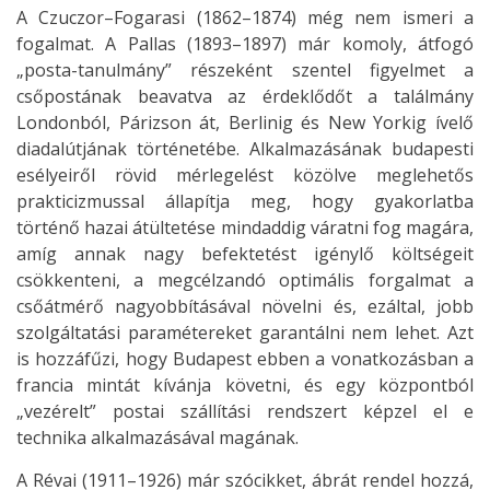
A Czuczor–Fogarasi (1862–1874) még nem ismeri a
fogalmat. A Pallas (1893–1897) már komoly, átfogó
„posta-tanulmány” részeként szentel figyelmet a
csőpostának beavatva az érdeklődőt a találmány
Londonból, Párizson át, Berlinig és New Yorkig ívelő
diadalútjának történetébe. Alkalmazásának budapesti
esélyeiről rövid mérlegelést közölve meglehetős
prakticizmussal állapítja meg, hogy gyakorlatba
történő hazai átültetése mindaddig váratni fog magára,
amíg annak nagy befektetést igénylő költségeit
csökkenteni, a megcélzandó optimális forgalmat a
csőátmérő nagyobbításával növelni és, ezáltal, jobb
szolgáltatási paramétereket garantálni nem lehet. Azt
is hozzáfűzi, hogy Budapest ebben a vonatkozásban a
francia mintát kívánja követni, és egy központból
„vezérelt” postai szállítási rendszert képzel el e
technika alkalmazásával magának.
A Révai (1911–1926) már szócikket, ábrát rendel hozzá,