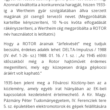
Azonnal kiváltotta a konkurencia haragját, hiszen 1933-
ig a Wertheim gyár szolgálatában állva szerzett
magának jól csengő tervezői nevet. (Megpróbálták
kartellbe kényszeríteni, 10 %-os kvóta elfogadását
rákényszeríteni, a Wertheim cég megpróbálta a ROTOR
név használatot is letiltatni.)
Hogy a ROTOR árainak ”árfekvését” meg tudjuk
becsülni, érdekes adalék lehet: DELTA-Impulzus / 1988
(IV. évf. 1-26- sz.) 1988. 01. 16. / 1. sz. : „Az 1945 előtti
időszakból még a Rotor hajtóművét érdemes
megemlíteni, mely egy közepesen drága gépkocsi
áráért volt kapható.“
1935-ben jelent meg a Fővárosi Közlöny-ben az a
közlemény, amely egyéb irat hiányában az EK-beli
kapcsolatok kezdeteként értelmezhető. A Kir. Magy.
Pázmány Péter Tudományegyetem, IV. Ferencziek tere
5. sz. épületében elektromotorok és gépek felállítására