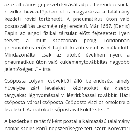
azaz általános gépészeti leírását adja a berendezésnek,
rövidke bevezetőjében el is magyarázza a találmány
kezdeti rövid történetét. A pneumatikus úton való
postaszállítás „eszméje régi eredetű. Már 1667. [Denis]
Papin az angol fizikai társulat előtt fejtegetett ilyen
tervet; a múlt században pedig Londonban
pneumatikus erővel hajtott közúti vasút is működött.
Mindazonáltal csak az utolsó években nyert a
pneumatikus úton való küldeménytovábbítás nagyobb
jelentőséget…” – írta.
Csőposta „olyan, csövekből álló berendezés, amely
hüvelybe zárt leveleket, kéziratokat és kisebb
tárgyakat légnyomással v. légritkítással továbbít. Házi
csőposta; városi csőposta. Csőposta viszi az emeletre a
leveleket. Az iratokat csőpostával küldték le. …“
A kezdetben tehát főként postai alkalmazású találmány
hamar széles körű népszerűségre tett szert. Könyvtári