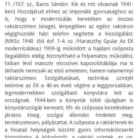
11. /107. sz., Barcs Sándor: Kik és mit olvasnak 1941-
ben) Hozzájárult ehhez az imponáló gyorsasághoz az
is, hogy e modernizálás keretében az összes
raktárszinten (etage), lényegében az egész raktáron
végighúzódó házi telefon segítette a kiszolgálást.
(MKSz: 1940. (64. évf. 1-4. sz. /Haraszthy Gyula: Az EK
modernizálása.) 1959-ig működött a hajdani csőposta
(legalábbis eddig bizonyítható a folyamatos működés),
falban lévő masszív rézcsövei kapcsolótáblája ma is
láthatók nemcsak az első emeleten, hanem valamennyi
raktárszinten. Szolgáltatásait, technikai szintjét
tekintve az EK a 40-es évek végére a leggyorsabban,
legmodernebben szolgáltató könyvtára lett az
országnak. 1944-ben a könyvtár több újságban is
könyvtárszolgát keresett, lift- és csőposta kezelésében
járatos kiseg. szolgai állomást hirdetett meg,
természetesen, pályázattal. A csőposta a raktárterek és
a hivatali helyiségek közötti gyors információcserét
biztosította. A kölcsönzőt, a raktári szintek, az un.