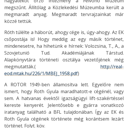
hagyatékot őrző intézmény a Felvonó Múzeum
megszűnt. Állítólag a Közlekedési Múzeumba került a
megmaradt anyag. Megmaradt tervrajzainkat már
közzé tettük.
Róth túlélte a háborút, ahogy cége is, úgy-ahogy. Az EK
csőpostája is! Hogy meddig az egy másik történet,
mindenesetre, ha hihetünk e hírnek: Volozsina, T., A., a
Szovjetunió Tud. Akadémiájának Társtud.
Alapkönyvtára történeti osztálya vezetőjének még
megmutatták.(
http://real-
eod.mtak.hu/226/1/MBEJ_1958.pdf
)
A ROTOR 1949-ben államosítva lett. Egyelőre nem
ismert, hogy Roth Gyula maradhatott-e cégénél, vagy
sem. A hatvanas évektől igazságügyi lift-szakértéssel
kereste kenyerét. Jelentősebb e gyárra vonatkozó
iratanyag található a BFL tulajdonában. Így az EK és
Roth Gyula cégének története még korántsem lezárt
történet. Folyt. köv.