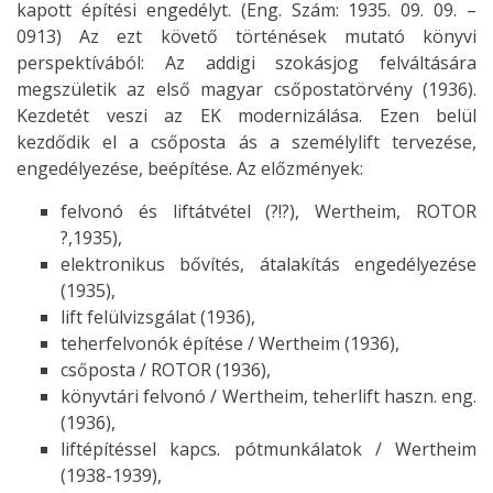
kapott építési engedélyt. (Eng. Szám: 1935. 09. 09. –
0913) Az ezt követő történések mutató könyvi
perspektívából: Az addigi szokásjog felváltására
megszületik az első magyar csőpostatörvény (1936).
Kezdetét veszi az EK modernizálása. Ezen belül
kezdődik el a csőposta ás a személylift tervezése,
engedélyezése, beépítése. Az előzmények:
felvonó és liftátvétel (?!?), Wertheim, ROTOR
?,1935),
elektronikus bővítés, átalakítás engedélyezése
(1935),
lift felülvizsgálat (1936),
teherfelvonók építése / Wertheim (1936),
csőposta / ROTOR (1936),
könyvtári felvonó / Wertheim, teherlift haszn. eng.
(1936),
liftépítéssel kapcs. pótmunkálatok / Wertheim
(1938-1939),