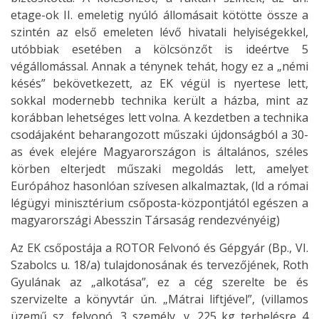
etage-ok II. emeletig nyúló állomásait kötötte össze a
szintén az első emeleten lévő hivatali helyiségekkel,
utóbbiak esetében a kölcsönzőt is ideértve 5
végállomással. Annak a ténynek tehát, hogy ez a „némi
késés” bekövetkezett, az EK végül is nyertese lett,
sokkal modernebb technika került a házba, mint az
korábban lehetséges lett volna. A kezdetben a technika
csodájaként beharangozott műszaki újdonságból a 30-
as évek elejére Magyarországon is általános, széles
körben elterjedt műszaki megoldás lett, amelyet
Európához hasonlóan szívesen alkalmaztak, (ld a római
légügyi minisztérium csőposta-központjától egészen a
magyarországi Abesszin Társaság rendezvényéig)
Az EK csőpostája a ROTOR Felvonó és Gépgyár (Bp., VI.
Szabolcs u. 18/a) tulajdonosának és tervezőjének, Roth
Gyulának az „alkotása”, ez a cég szerelte be és
szervizelte a könyvtár ún. „Mátrai liftjével”, (villamos
üzemű sz. felvonó, 3 személy, v. 225 kg terhelésre 4