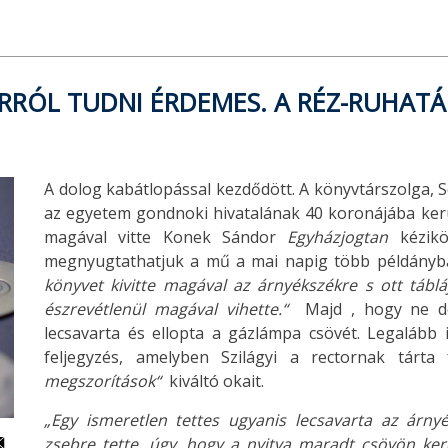
RRÓL TUDNI ÉRDEMES. A RÉZ-RUHATÁ
A dolog kabátlopással kezdődött. A könyvtárszolga, Sol
az egyetem gondnoki hivatalának 40 koronájába kerü
magával vitte Konek Sándor
Egyházjogtan
kézikön
megnyugtathatjuk a mű a mai napig több példányb
könyvet kivitte magával az árnyékszékre s ott tábláj
észrevétlenül magával vihette.“
Majd , hogy ne de
lecsavarta és ellopta a gázlámpa csövét. Legalább i
feljegyzés, amelyben Szilágyi a rectornak tárta
megszorítások“
kiváltó okait.
„Egy ismeretlen tettes ugyanis lecsavarta az árny
zsebre tette, úgy, hogy a nyitva maradt csövön ker