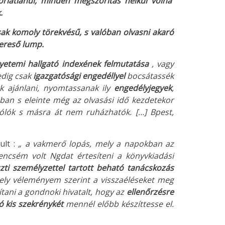
rlátlanul, minden megszorítás nélkül volna
.
sak komoly törekvésű, s valóban olvasni akaró
kereső lump.
yetemi hallgató indexének felmutatása
, vagy
edig csak
igazgatósági engedéllyel
bocsátassék
 ajánlani, nyomtassanak ily
engedélyjegyek
,
n s eleinte még az olvasási idő kezdetekor
zólók s másra át nem ruházhatók. […] Bpest,
ult :
„ a vakmerő lopás, mely a napokban az
encsém volt Ngdat értesíteni a könyvkiadási
szti személyzettel tartott beható tanácskozás
ly véleményem szerint a visszaéléseket meg
tani a gondnoki hivatalt, hogy az
ellenőrzésre
 kis szekrénykét
mennél előbb készíttesse el.