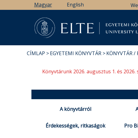
Ugrás
Magyar
English
We
a
tartalomra
Könyv
CÍMLAP
EGYETEMI KÖNYVTÁR
KÖNYVTÁR /
MORZSA
Könyvtárunk 2026. augusztus 1. és 2026. 
A könyvtárról
A
Érdekességek, ritkaságok
Pro Bi