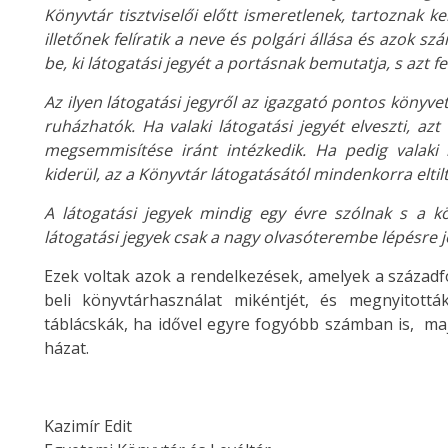
Könyvtár tisztviselői előtt ismeretlenek, tartoznak ke
illetőnek felíratik a neve és polgári állása és azok
be, ki látogatási jegyét a portásnak bemutatja, s azt fe
Az ilyen látogatási jegyről az igazgató pontos könyv
ruházhatók. Ha valaki látogatási jegyét elveszti, azt
megsemmisítése iránt intézkedik. Ha pedig valaki 
kiderül, az a Könyvtár látogatásától mindenkorra eltilt
A látogatási jegyek mindig egy évre szólnak s a kö
látogatási jegyek csak a nagy olvasóterembe lépésre jo
Ezek voltak azok a rendelkezések, amelyek a század
beli könyvtárhasználat mikéntjét, és megnyitott
táblácskák, ha idővel egyre fogyóbb számban is, maj
házat.
Kazimír Edit