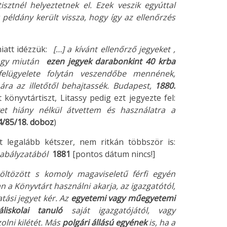
isztnél helyeztetnek el. Ezek veszik egyúttal
példány került vissza, hogy így az ellenőrzés
iatt idézzük:
[…] a kívánt ellenőrző jegyeket ,
 hogy miután
ezen jegyek darabonkint 40 krba
lügyelete folytán veszendőbe mennének,
ára az illetőtől behajtassék. Budapest,
1880.
könyvtártiszt, Litassy pedig ezt jegyezte fel:
et hiány nélkül átvettem és használatra a
84/85/18. doboz
)
 legalább kétszer, nem ritkán többször is:
zabályzatából
1881
[pontos dátum nincs!]
öltözött s komoly magaviseletű férfi egyén
an a Könyvtárt használni akarja, az igazgatótól,
atási jegyet kér. Az
egyetemi vagy műegyetemi
iskolai tanuló
saját igazgatójától, vagy
zolni kilétét. Más
polgári állású egyének
is, ha a