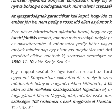
Nincsen nyilvános könyvtár Európában, mely oly ko
nyitva boldog-s boldogtalannak, mint valami csapszék
Az igazgatóságnak garanciákat kell kapni, hogy ide c
ember jön be, nem pedig a rossz idő ellen asylumot 
Erre nézve bátorkodom ajánlatba hozni, hogy az
eg
tanári jótállás
mellett, minden más osztályú polgár p
az olvasóterembe. A módozatra pedig bátor vagyok
melyek mindennap egy bizonyos meghatározott órába
pecséttel ellátva adatnak ki, szorosan személyre s
1880. 11. 10.
aláz. Szolg. Szil. S.“
Egy nappal később Szilágyi ismét a rectorhoz ford
egyetemi Könyvtárban elkövettetett s melyről szer
módozatok hiányait nagymértékben kitüntette,
a ti
után az ide mellékelt szabályzatokat fogadtam el,
me
fogja gátolni. Kérem Nagyságodat, méltóztassék utasí
szükséges 102 rézlemezt s ezek megőrzését kívántató
Tiszt. Sz. S.“