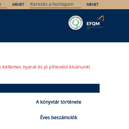
Savaria
Örökség
ELTE Könyvtárak
 kellemes nyarat és jó pihenést kívánunk!
A könyvtár története
Éves beszámolók