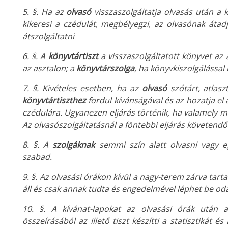
5. §. Ha az
olvasó
visszaszolgáltatja olvasás után a 
kikeresi a czédulát, megbélyegzi, az olvasónak átadj
átszolgáltatni
6. §. A
könyvtártiszt
a visszaszolgáltatott könyvet az 
az asztalon; a
könyvtárszolga
, ha könyvkiszolgálással 
7. §. Kivételes esetben, ha az
olvasó
szótárt, atlas
könyvtártiszthez
fordul kívánságával és az hozatja el 
czédulára. Ugyanezen eljárás történik, ha valamely m
Az olvasószolgáltatásnál a föntebbi eljárás követendő (l
8. §. A
szolgáknak
semmi szín alatt olvasni vagy 
szabad.
9. §. Az olvasási órákon kívül a nagy-terem zárva tarta
áll és csak annak tudta és engedelmével léphet be od
10. §. A kívánat-lapokat az olvasási órák után
összeírásából az illető tiszt készítti a statisztikát 