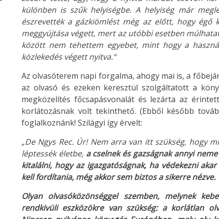
különben is szűk helyiségbe. A helyiség már megl
észrevették a gázkiömlést még az előtt, hogy égő 
meggyújtása végett, mert az utóbbi esetben múlhatat
között nem tehettem egyebet, mint hogy a használa
közlekedés végett nyitva.“
Az olvasóterem napi forgalma, ahogy mai is, a főbejára
az olvasó és ezeken keresztül szolgáltatott a köny
megközelítés főcsapásvonalát és lezárta az érintet
korlátozásnak volt tekinthető. (Ebből később tová
foglalkoznánk! Szilágyi így érvelt:
„De Ngys Rec. Úr! Nem arra van itt szükség, hogy mi
léptessék életbe,
a cselnek és gazságnak annyi neme 
kitalálni, hogy az igazgatóságnak, ha védekezni aka
kell fordítania, még akkor sem biztos a sikerre nézve.
Olyan olvasóközönséggel szemben, melynek kebel
rendkivüli eszközökre van szükség: a korlátlan o