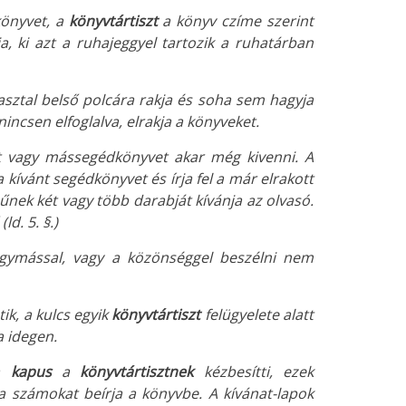
könyvet, a
könyvtártiszt
a könyv czíme szerint
a, ki azt a ruhajeggyel tartozik a ruhatárban
asztal belső polcára rakja és soha sem hagyja
nincsen elfoglalva, elrakja a könyveket.
zt vagy mássegédkönyvet akar még kivenni. A
a kívánt segédkönyvet és írja fel a már elrakott
űnek két vagy több darabját kívánja az olvasó.
d. 5. §.)
egymással, vagy a közönséggel beszélni nem
tik, a kulcs egyik
könyvtártiszt
felügyelete alatt
a idegen.
 a
kapus
a
könyvtártisztnek
kézbesítti, ezek
és a számokat beírja a könyvbe. A kívánat-lapok