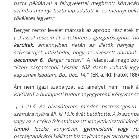
tiszta példányai a felügyelettel megbízott könyvtárt
számba mennyi tiszta lap adatott ki és mennyi beírt 
tökéletes legyen.“
Berger rector levelét márcsak az apróbb részletek m
[…] azzal teszem át a tekintetes Igazgatósághoz,
kerültek,
amennyiben netán az illetők hanyag fe
szíveskedjék intézkedni, hogy az elveszett darabok 
december 6.
Berger rector.”
A feladattal megbízott 
”Ezen sárgarézből készült
102
darab ruhatár-jegy
kapusnak kiadtam. Bp., dec. 14.”
(
EK. a. Ikt. Iratok 18
Ám nem igazi szabályzat az, amelyet nem írnak át
KIVONAT a budapesti tudományegyetemi Könyvtár s
„[…] 21.§. Az olvasóterem minden tisztességesen 
számára nyitva áll, ki 16.ik évét betöltötte. A ki azonb
vagy az e czélra felhatalmazott könyvtártiszttől látog
tanuló
leczke könyvével,
gymnasiumi vagy reál
osztálytanárától kiállított bizonyítvánnyal tartozik iga