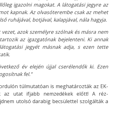
llőleg igazolni magokat. A látogatási jegyre az
 számot kapnak. Az olvasóterembe csak az mehet
lső ruhájával, botjával, kalapjával, nála hagyja.
et vezet, azok személyre szólnak és másra nem
 tartozik az igazgatónak bejelenteni. Ki annak
látogatási jegyét másnak adja, s ezen tette
atik.
vetkező év elején újjal cserélendők ki. Ezen
gosítnak fel.”
fordulón túlmutatóan is meghatározták az EK-
ák az utat ifjabb nemzedékek előtt! A réz-
dnem utolsó darabig becsülettel szolgálták a