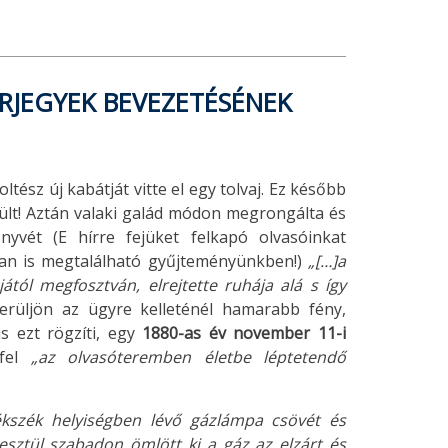
RJEGYEK BEVEZETÉSÉNEK
tész új kabátját vitte el egy tolvaj. Ez később
lt! Aztán valaki galád módon megrongálta és
yvét (E hírre fejüket felkapó olvasóinkat
an is megtalálható gyűjteményünkben!)
„[…]a
ától megfosztván, elrejtette ruhája alá s így
rüljön az ügyre kelleténél hamarabb fény,
s ezt rögzíti, egy
1880-as év november 11-i
 fel
„az olvasóteremben életbe léptetendő
ékszék helyiségben lévő gázlámpa csövét és
esztül szabadon ömlött ki a gáz az elzárt és