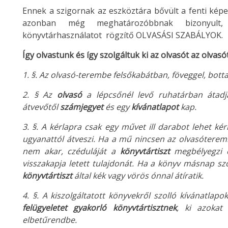
Ennek a szigornak az eszköztára bővült a fenti képe
azonban még meghatározóbbnak bizonyult,
könyvtárhasználatot rögzítő OLVASÁSI SZABÁLYOK.
Így olvastunk és így szolgáltuk ki az olvasót az olvas
1. §. Az olvasó-terembe felsőkabátban, föveggel, bot
2. § Az
olvasó
a lépcsőnél levő ruhatárban átadja
átvevőtől
számjegyet
és egy
kívánatlapot
kap.
3. §. A kérlapra csak egy művet ill darabot lehet ké
ugyanattól átveszi. Ha a mű nincsen az olvasóteremb
nem akar, czéduláját a
könyvtártiszt
megbélyegzi é
visszakapja letett tulajdonát. Ha a könyv másnap szo
könyvtártiszt
által kék vagy vörös ónnal átíratik.
4. §. A kiszolgáltatott könyvekről szolló kívánatla
felügyeletet gyakorló könyvtártisztnek
, ki azokat 
elbetűrendbe.