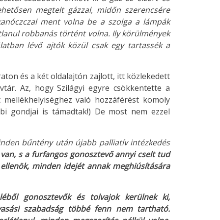
ehetősen megtelt gázzal, midőn szerencsére
kanóczczal ment volna be a szolga a lámpák
lanul robbanás történt volna. Ily körülmények
tban lévő ajtók közül csak egy tartassék a
ton és a két oldalajtón zajlott, itt közlekedett
vtár. Az, hogy Szilágyi egyre csökkentette a
t mellékhelyiséghez való hozzáférést komoly
bbi gondjai is támadtak!) De most nem ezzel
nden bűntény után újabb palliatív intézkedés
van, s a furfangos gonosztevő annyi cselt tud
r ellenök, minden idejét annak meghiúsítására
éből gonosztevők és tolvajok kerülnek ki,
lvasási szabadság többé fenn nem tartható.