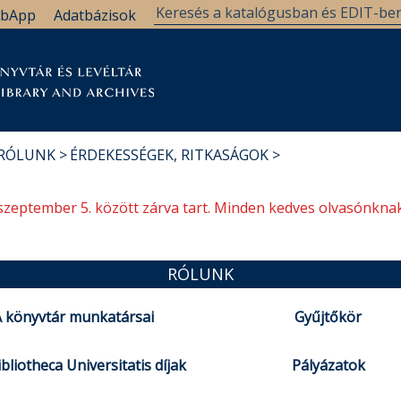
bApp
Adatbázisok
tár
Kutatástámogatás
Levéltár
Támogatás
 RÓLUNK
ÉRDEKESSÉGEK, RITKASÁGOK
szeptember 5. között zárva tart. Minden kedves olvasónknak
RÓLUNK
 könyvtár munkatársai
Gyűjtőkör
bliotheca Universitatis díjak
Pályázatok