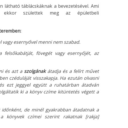
n látható táblácskáknak a bevezetésével. Ami
 ekkor születtek meg az épületbeli
óteremben:
tal vagy esernyővel menni nem szabad.
 felsőkabátját, fövegét vagy esernyőjét, az
rni és azt a
szolgának
átadja és a felírt művet
en czéduláját visszakapja. Ha ezután olvasni
s ezt jeggyel együtt a ruhatárban átadván
lgáltatik ki a könyv czíme kitüntetés végett a
pok időnként, de minél gyakrabban átadatnak a
a könyvek czímei szerint rakatnak [rakja]