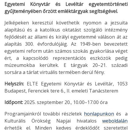
Egyetemi Könyvtár és Levéltár egyetemtörténeti
gyűjteményében őrzött emléktárgyak segítségével.
Jelképeken keresztül követhetik nyomon a jezsuita
alapítású és a katolikus oktatást szolgáló intézmény
fejlődését az állami és királyi egyetemmé váláson át az
alapítás 300. évfordulójáig. Az 1949-ben bevezetett
egyetemi reform után számos szokás gyakorlása véget
ért, a kapcsolódó reprezentációs eszközök pedig
múzeumokba kerültek. E tárgyak 20–21. századi
sorsára a tárlat virtuális termében derül fény.
Helyszín:
ELTE Egyetemi Könyvtár és Levéltár, 1053
Budapest, Ferenciek tere 6., II. emeleti Tanácsterem
Időpont:
2025. szeptember 20., 10.00–17.00 óra
Programjainkról további részletek
honlapunkon
és a
Kulturális Örökség Napjai hivatalos
weboldalán
érhetők el. Minden kedves érdeklődőt szeretettel