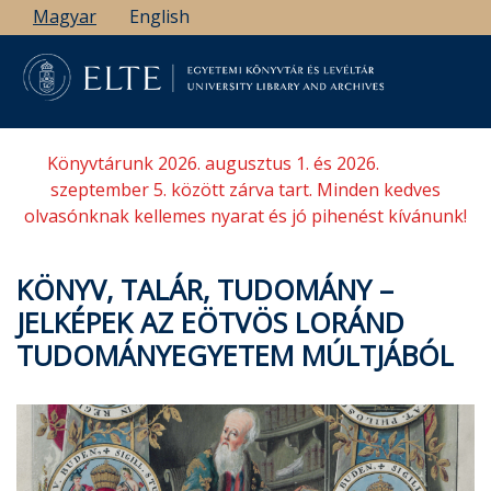
Ugrás
Magyar
English
a
tartalomra
Könyvtárunk 2026. augusztus 1. és 2026.
szeptember 5. között zárva tart. Minden kedves
olvasónknak kellemes nyarat és jó pihenést kívánunk!
KÖNYV, TALÁR, TUDOMÁNY –
JELKÉPEK AZ EÖTVÖS LORÁND
TUDOMÁNYEGYETEM MÚLTJÁBÓL