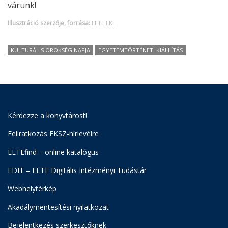
várunk!
Illusztráció szerzője, forrása:
ELTE EKL
KULTURÁLIS ÖRÖKSÉG NAPJA
EGYETEMTÖRTÉNETI KIÁLLÍTÁS
Kérdezze a könyvtárost!
Feliratkozás EKSZ-hírlevélre
ELTEfind – online katalógus
EDIT – ELTE Digitális Intézményi Tudástár
Webhelytérkép
Akadálymentesítési nyilatkozat
Bejelentkezés szerkesztőknek