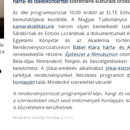
hárfa- és csellókoncerttel
szeretnénk kulturális öröks
Az idei programsorozat 10.00 órától az ELTE Eöt
bemutatójával kezdődik. A Magyar Tudományos A
kamarakiállításunk
három olyan kiemelkedő tudós
Sándornak és Eötvös Lorándnak a dokumentumait és é
Egyetemi Könyvtár és az Akadémia történe
ár
Rendezvénysorozatunkon
Bábel Klára hárfa- és 
24
zenekedvelőik részére.
Építészet a filmvásznon
címme
Béla-díjas filmrendező filmjein és beszélgetéseken 
betekintést.
A Jókai-emlékév alkalmából
Jókai-kvízz
tarkítjuk rendezvényünket. Részletes programot
it
honlapján
talál. Mindenkit szeretettel várunk!
A rendezvénysorozat programjairól kép-, hang- és vide
a szervezésben részt vevő intézmények honlapján, ki
is közzétételre kerülhetnek.
Illusztráció szerzője, forrása:
ELTE EKL