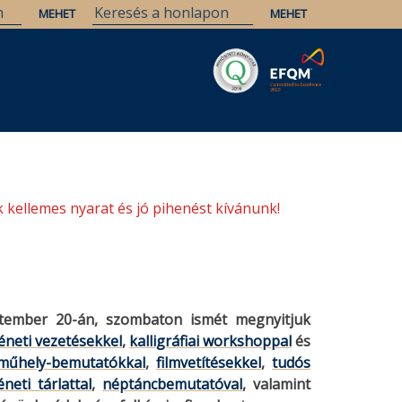
Savaria
Örökség
ELTE Könyvtárak
 kellemes nyarat és jó pihenést kívánunk!
ptember 20-án, szombaton ismét megnyitjuk
éneti vezetésekkel
,
kalligráfiai workshoppal
és
rműhely-bemutatókkal
,
filmvetítésekkel
,
tudós
neti tárlattal
,
néptáncbemutatóval
, valamint