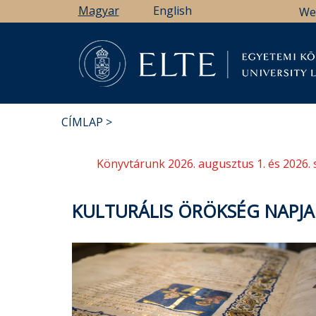
Ugrás
Magyar
English
We
a
tartalomra
Könyv
CÍMLAP
MORZSA
Könyvtárunk 2026. augusztus 1. és 2026. 
KULTURÁLIS ÖRÖKSÉG NAPJAI