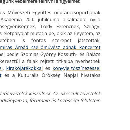
égünk védelmére felhívni a figyelmet.
vös Művészeti Együttes néptánccsoportjának
kadémia 200. jubileuma alkalmából nyíló
egyéniségnek, Toldy Ferencnek, Szilágyi
letpályáját mutatja be, akik az Egyetem, az
tében is fontos szerepet játszottak.
Amirás Árpád csellóművész adnak koncertet
l pedig Szomjas György Kossuth- és Balázs
keresztül a falak rejtett titkaiba nyerhetnek
el
,
kirakójátékokkal
és
könyvjelzőszínezéssel
t
és a Kulturális Örökség Napjai hivatalos
ófelvételek készülnek. Az elkészült felvételek
adványaiban, fórumain és közösségi felületein