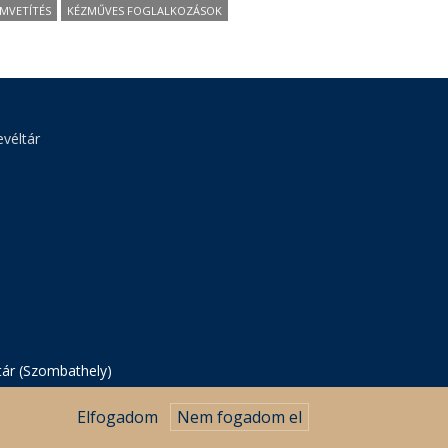
LMVETÍTÉS
KÉZMŰVES FOGLALKOZÁSOK
véltár
tár (Szombathely)
Elfogadom
Nem fogadom el