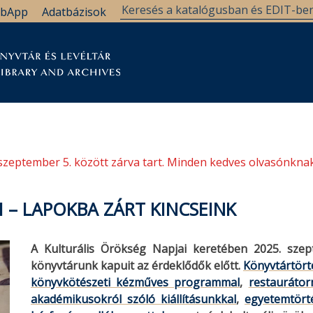
bApp
Adatbázisok
tár
Kutatástámogatás
Levéltár
Támogatás
szeptember 5. között zárva tart. Minden kedves olvasónknak
 – LAPOKBA ZÁRT KINCSEINK
A Kulturális Örökség Napjai keretében 2025. sze
könyvtárunk kapuit az érdeklődők előtt.
Könyvtártört
könyvkötészeti kézműves programmal
,
restauráto
akadémikusokról szóló kiállításunkkal
,
egyetemtörté