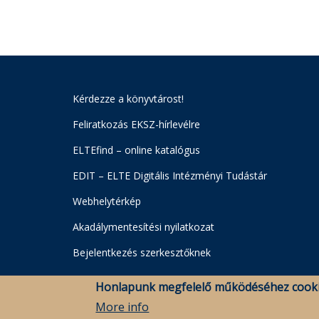
Kérdezze a könyvtárost!
Feliratkozás EKSZ-hírlevélre
ELTEfind – online katalógus
EDIT – ELTE Digitális Intézményi Tudástár
Webhelytérkép
Akadálymentesítési nyilatkozat
Bejelentkezés szerkesztőknek
Honlapunk megfelelő működéséhez cooki
More info