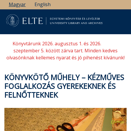
Ugrás
Magyar
English
a
tartalomra
Könyvtárunk 2026. augusztus 1. és 2026.
szeptember 5. között zárva tart. Minden kedves
olvasónknak kellemes nyarat és jó pihenést kívánunk!
KÖNYVKÖTŐ MŰHELY – KÉZMŰVES
FOGLALKOZÁS GYEREKEKNEK ÉS
FELNŐTTEKNEK