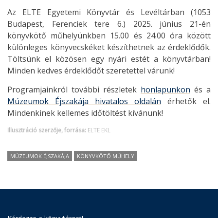
Az ELTE Egyetemi Könyvtár és Levéltárban (1053
Budapest, Ferenciek tere 6.) 2025. június 21-én
könyvkötő műhelyünkben 15.00 és 24.00 óra között
különleges könyvecskéket készíthetnek az érdeklődők.
Töltsünk el közösen egy nyári estét a könyvtárban!
Minden kedves érdeklődőt szeretettel várunk!
Programjainkról további részletek
honlapunkon
és a
Múzeumok Éjszakája hivatalos oldalán
érhetők el.
Mindenkinek kellemes időtöltést kívánunk!
Illusztráció szerzője, forrása:
ELTE EKL
MÚZEUMOK ÉJSZAKÁJA
KÖNYVKÖTŐ MŰHELY