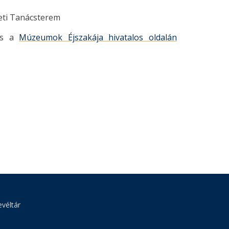
leti Tanácsterem
s a
Múzeumok Éjszakája hivatalos oldalán
véltár