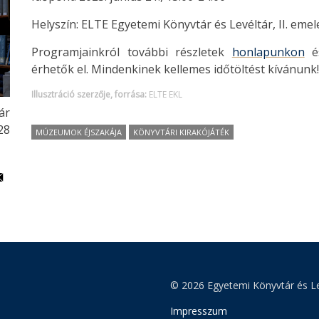
Helyszín: ELTE Egyetemi Könyvtár és Levéltár, II. eme
Programjainkról további részletek
honlapunkon
é
érhetők el. Mindenkinek kellemes időtöltést kívánunk!
Illusztráció szerzője, forrása:
ELTE EKL
ár
28
MÚZEUMOK ÉJSZAKÁJA
KÖNYVTÁRI KIRAKÓJÁTÉK
© 2026 Egyetemi Könyvtár és Le
Impresszum