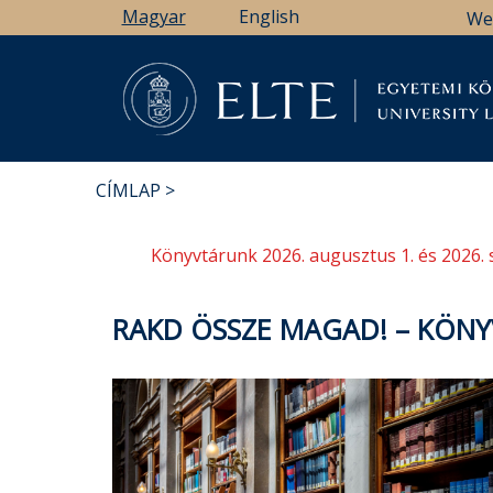
Ugrás
Magyar
English
We
a
tartalomra
Könyv
CÍMLAP
MORZSA
Könyvtárunk 2026. augusztus 1. és 2026. 
RAKD ÖSSZE MAGAD! – KÖNY