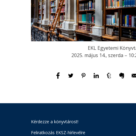
EKL Egyetemi Könyvt
2025. május 14., szerda – 10:
Kérdezze a könyvtárost!
Feliratkozás EKSZ-hírlevélre