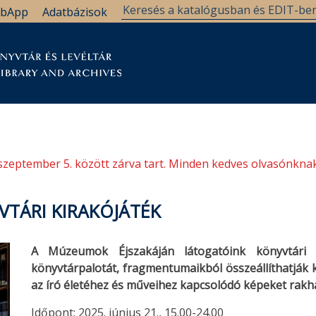
bApp
Adatbázisok
tár
Kutatástámogatás
Levéltár
Támogatás
szeptember 5. között zárva tart. Minden kedves olvasónknak
VTÁRI KIRAKÓJÁTÉK
A Múzeumok Éjszakáján látogatóink könyvtári ki
könyvtárpalotát, fragmentumaikból összeállíthatják 
az író életéhez és műveihez kapcsolódó képeket rakha
Időpont: 2025. június 21., 15.00-24.00