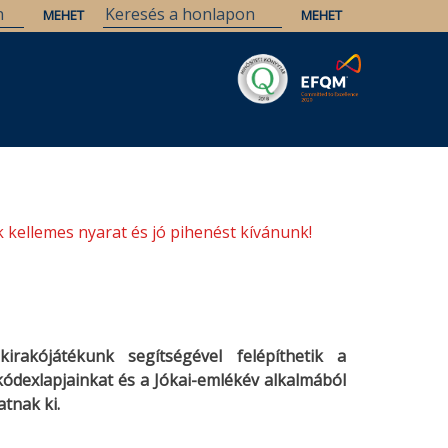
Savaria
Örökség
ELTE Könyvtárak
 kellemes nyarat és jó pihenést kívánunk!
rakójátékunk segítségével felépíthetik a
kódexlapjainkat és a Jókai-emlékév alkalmából
tnak ki.