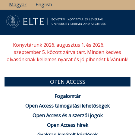
Ugrás
Magyar
English
a
tartalomra
Könyvtárunk 2026. augusztus 1. és 2026.
szeptember 5. között zárva tart. Minden kedves
olvasónknak kellemes nyarat és jó pihenést kívánunk!
OPEN ACCESS
Fogalomtár
Open Access támogatási lehetőségek
Open Access és a szerzői jogok
Open Access hírek
Gyakran ismételt kérdések