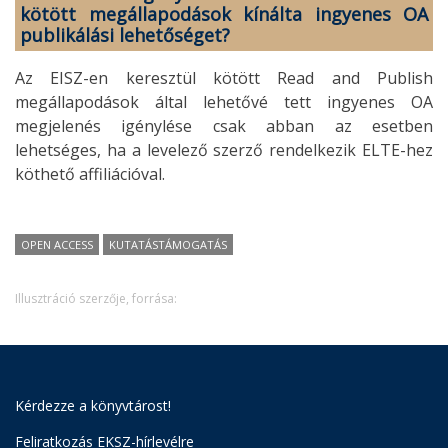
kötött megállapodások kínálta ingyenes OA
publikálási lehetőséget?
Az EISZ-en keresztül kötött Read and Publish
megállapodások által lehetővé tett ingyenes OA
megjelenés igénylése csak abban az esetben
lehetséges, ha a levelező szerző rendelkezik ELTE-hez
köthető affiliációval.
OPEN ACCESS
KUTATÁSTÁMOGATÁS
Illusztráció szerzője, forrása:
Kérdezze a könyvtárost!
Feliratkozás EKSZ-hírlevélre