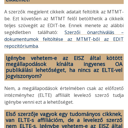
A szerzők megjelent cikkeik adatait feltöltik az MTMT-
be. Ezt követően az MTMT felől betölthetik a cikkeik
teljes szövegét az EDIT-be. Ennek menete az alábbi
segédletben található:
Szerzői önarchiválás –
dokumentumok feltöltése az MTMT-ből az EDIT
repozitóriumba
.
Igénybe vehetem-e az EISZ által kötött
megállapodások kínálta ingyenes OA
publikálási lehetőséget, ha nincs az ELTE-vel
jogviszonyom?
Nem, a megállapodások értelmében csak az előfizető
intézményhez (ELTE) affiliált levelező szerző tudja
igénybe venni ezt a lehetőséget.
Első szerzője vagyok egy tudományos cikknek,
van ELTE-s affiliációm, de a levelező szerző
nem ELTE-s. Igénybe vehetem-e az EISZ által